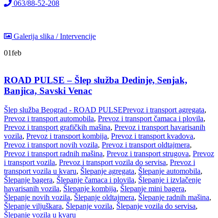
063/88-52-208
Galerija slika / Intervencije
01
feb
ROAD PULSE – Šlep služba Dedinje, Senjak,
Banjica, Savski Venac
Šlep služba Beograd - ROAD PULSE
Prevoz i transport agregata
,
Prevoz i transport automobila
,
Prevoz i transport čamaca i plovila
,
Prevoz i transport grafičkih mašina
,
Prevoz i transport havarisanih
vozila
,
Prevoz i transport kombija
,
Prevoz i transport kvadova
,
Prevoz i transport novih vozila
,
Prevoz i transport oldtajmera
,
Prevoz i transport radnih mašina
,
Prevoz i transport strugova
,
Prevoz
i transport vozila
,
Prevoz i transport vozila do servisa
,
Prevoz i
transport vozila u kvaru
,
Šlepanje agregata
,
Šlepanje automobila
,
Šlepanje bagera
,
Šlepanje čamaca i plovila
,
Šlepanje i izvlačenje
havarisanih vozila
,
Šlepanje kombija
,
Šlepanje mini bagera
,
Šlepanje novih vozila
,
Šlepanje oldtajmera
,
Šlepanje radnih mašina
,
Šlepanje viljuškara
,
Šlepanje vozila
,
Šlepanje vozila do servisa
,
Šlepanje vozila u kvaru