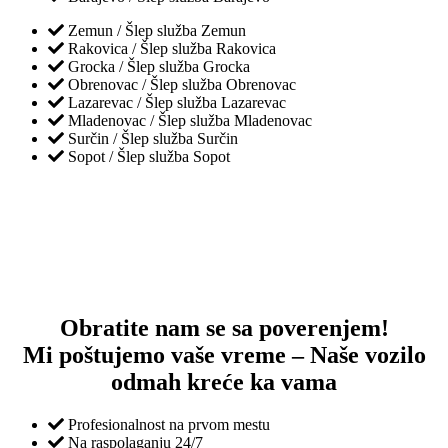
Zemun / Šlep služba Zemun
Rakovica / Šlep služba Rakovica
Grocka / Šlep služba Grocka
Obrenovac / Šlep služba Obrenovac
Lazarevac / Šlep služba Lazarevac
Mladenovac / Šlep služba Mladenovac
Surčin / Šlep služba Surčin
Sopot / Šlep služba Sopot
Obratite nam se sa poverenjem!
Mi poštujemo vaše vreme – Naše vozilo
odmah kreće ka vama
Profesionalnost na prvom mestu
Na raspolaganju 24/7