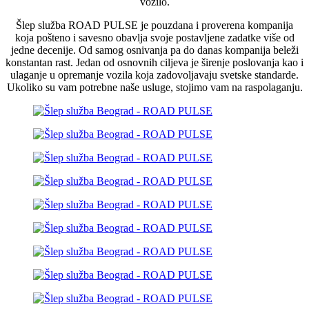
vozilo.
Šlep služba ROAD PULSE je pouzdana i proverena kompanija
koja pošteno i savesno obavlja svoje postavljene zadatke više od
jedne decenije. Od samog osnivanja pa do danas kompanija beleži
konstantan rast. Jedan od osnovnih ciljeva je širenje poslovanja kao i
ulaganje u opremanje vozila koja zadovoljavaju svetske standarde.
Ukoliko su vam potrebne naše usluge, stojimo vam na raspolaganju.