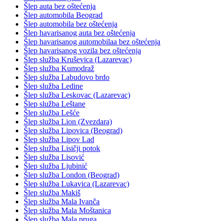
Šlep auta bez oštećenja
Šlep automobila Beograd
Šlep automobila bez oštećenja
Šlep havarisanog auta bez oštećenja
Šlep havarisanog automobilaa bez oštećenja
Šlep havarisanog vozila bez oštećenja
Šlep služba Kruševica (Lazarevac)
Šlep služba Kumodraž
Šlep služba Labudovo brdo
Šlep služba Ledine
Šlep služba Leskovac (Lazarevac)
Šlep služba Leštane
Šlep služba Lešće
Šlep služba Lion (Zvezdara)
Šlep služba Lipovica (Beograd)
Šlep služba Lipov Lad
Šlep služba Lisičji potok
Šlep služba Lisović
Šlep služba Ljubinić
Šlep služba London (Beograd)
Šlep služba Lukavica (Lazarevac)
Šlep služba Makiš
Šlep služba Mala Ivanča
Šlep služba Mala Moštanica
Šlep služba Mala pruga