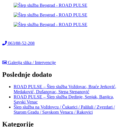
063/88-52-208
Galerija slika / Intervencije
Poslednje dodato
ROAD PULSE – Šlep služba Voždovac, Braće Jerković,
Medaković, Dušanovac, Stepa Stepanović
ROAD PULSE – Šlep služba Dedinje, Senjak, Banjica,
Savski Venac
Šlep služba na Voždovcu / Čukarici / Paliluli / Zvezdari /
Starom Gradu / Savskom Venacu / Rakovici
Kategorije