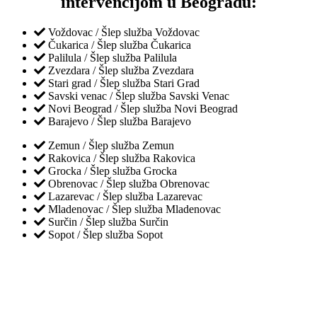
intervencijom u Beogradu:
Voždovac / Šlep služba Voždovac
Čukarica / Šlep služba Čukarica
Palilula / Šlep služba Palilula
Zvezdara / Šlep služba Zvezdara
Stari grad / Šlep služba Stari Grad
Savski venac / Šlep služba Savski Venac
Novi Beograd / Šlep služba Novi Beograd
Barajevo / Šlep služba Barajevo
Zemun / Šlep služba Zemun
Rakovica / Šlep služba Rakovica
Grocka / Šlep služba Grocka
Obrenovac / Šlep služba Obrenovac
Lazarevac / Šlep služba Lazarevac
Mladenovac / Šlep služba Mladenovac
Surčin / Šlep služba Surčin
Sopot / Šlep služba Sopot