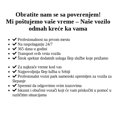
Obratite nam se sa poverenjem!
Mi poštujemo vaše vreme – Naše vozilo
odmah kreće ka vama
Profesionalnost na prvom mestu
Na raspolaganju 24/7
365 dana u godini
Transport svih vrsta vozila
Širok spektar dodatnih usluga šlep službe koje pružamo
Za najkraće vreme kod vas
Najpovoljnija šlep lužba u Srbiji
Profesionalni vozni park namenski opremljen za vozila za
šlepanje
Spremni da odgovrimo svim izazovima
Iskusni i obučeni vozači koji će vam priskočiti u pomoć u
različitim situacijama