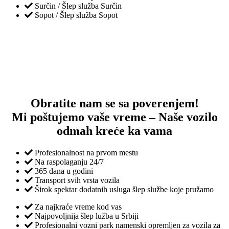
Surčin / Šlep služba Surčin
Sopot / Šlep služba Sopot
Obratite nam se sa poverenjem!
Mi poštujemo vaše vreme – Naše vozilo
odmah kreće ka vama
Profesionalnost na prvom mestu
Na raspolaganju 24/7
365 dana u godini
Transport svih vrsta vozila
Širok spektar dodatnih usluga šlep službe koje pružamo
Za najkraće vreme kod vas
Najpovoljnija šlep lužba u Srbiji
Profesionalni vozni park namenski opremljen za vozila za