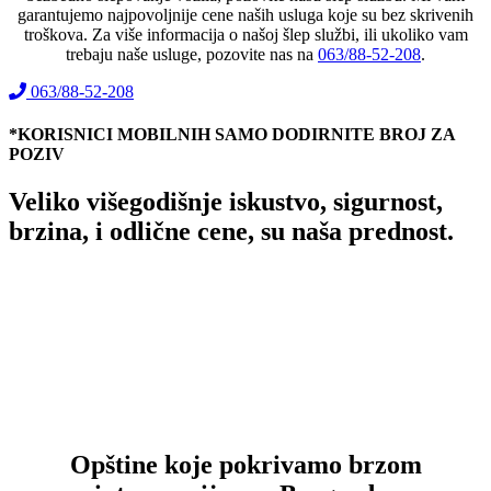
garantujemo najpovoljnije cene naših usluga koje su bez skrivenih
troškova. Za više informacija o našoj šlep službi, ili ukoliko vam
trebaju naše usluge, pozovite nas na
063/88-52-208
.
063/88-52-208
*KORISNICI MOBILNIH SAMO DODIRNITE BROJ ZA
POZIV
Veliko višegodišnje iskustvo, sigurnost,
brzina, i odlične cene, su naša prednost.
Opštine koje pokrivamo brzom