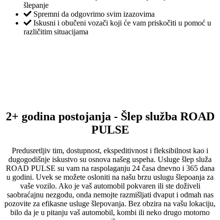
šlepanje
Spremni da odgovrimo svim izazovima
Iskusni i obučeni vozači koji će vam priskočiti u pomoć u
različitim situacijama
2+ godina postojanja - Šlep služba ROAD
PULSE
Predusretljiv tim, dostupnost, ekspeditivnost i fleksibilnost kao i
dugogodišnje iskustvo su osnova našeg uspeha. Usluge šlep služa
ROAD PULSE su vam na raspolaganju 24 časa dnevno i 365 dana
u godini. Uvek se možete osloniti na našu brzu uslugu šlepoanja za
vaše vozilo. Ako je vaš automobil pokvaren ili ste doživeli
saobraćajnu nezgodu, onda nemojte razmišljati dvaput i odmah nas
pozovite za efikasne usluge šlepovanja. Bez obzira na vašu lokaciju,
bilo da je u pitanju vaš automobil, kombi ili neko drugo motorno