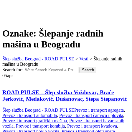
Oznake: Šlepanje radnih
mašina u Beogradu
Šlep služba Beograd - ROAD PULSE
>
Vesti
>
Šlepanje radnih
mašina u Beogradu
Search for:
Search
05
apr
ROAD PULSE – Šlep služba Voždovac, Braće
Jerković, Medaković, Dušanovac, Stepa Stepanović
Šlep služba Beograd - ROAD PULSE
Prevoz i transport agregata
,
Prevoz i transport automobila
,
Prevoz i transport čamaca i plovila
,
Prevoz i transport grafičkih mašina
,
Prevoz i transport havarisanih
vozila
,
Prevoz i transport kombija
,
Prevoz i transport kvadova
,
Prevoz i transport novih vozila
,
Prevoz i transport oldtajmera
,