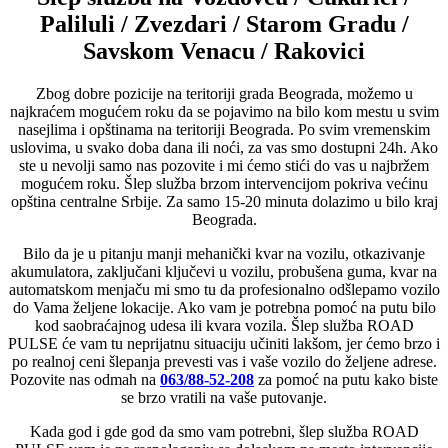
Paliluli / Zvezdari / Starom Gradu /
Savskom Venacu / Rakovici
Zbog dobre pozicije na teritoriji grada Beograda, možemo u
najkraćem mogućem roku da se pojavimo na bilo kom mestu u svim
nasejlima i opštinama na teritoriji Beograda. Po svim vremenskim
uslovima, u svako doba dana ili noći, za vas smo dostupni 24h. Ako
ste u nevolji samo nas pozovite i mi ćemo stići do vas u najbržem
mogućem roku. Šlep služba brzom intervencijom pokriva većinu
opština centralne Srbije. Za samo 15-20 minuta dolazimo u bilo kraj
Beograda.
Bilo da je u pitanju manji mehanički kvar na vozilu, otkazivanje
akumulatora, zaključani ključevi u vozilu, probušena guma, kvar na
automatskom menjaču mi smo tu da profesionalno odšlepamo vozilo
do Vama željene lokacije. Ako vam je potrebna pomoć na putu bilo
kod saobraćajnog udesa ili kvara vozila. Šlep služba ROAD
PULSE će vam tu neprijatnu situaciju učiniti lakšom, jer ćemo brzo i
po realnoj ceni šlepanja prevesti vas i vaše vozilo do željene adrese.
Pozovite nas odmah na
063/88-52-208
za pomoć na putu kako biste
se brzo vratili na vaše putovanje.
Kada god i gde god da smo vam potrebni, šlep služba ROAD