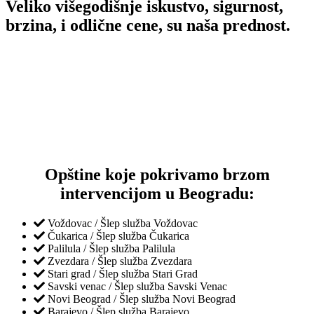
Veliko višegodišnje iskustvo, sigurnost,
brzina, i odlične cene, su naša prednost.
Opštine koje pokrivamo brzom
intervencijom u Beogradu:
Voždovac / Šlep služba Voždovac
Čukarica / Šlep služba Čukarica
Palilula / Šlep služba Palilula
Zvezdara / Šlep služba Zvezdara
Stari grad / Šlep služba Stari Grad
Savski venac / Šlep služba Savski Venac
Novi Beograd / Šlep služba Novi Beograd
Barajevo / Šlep služba Barajevo