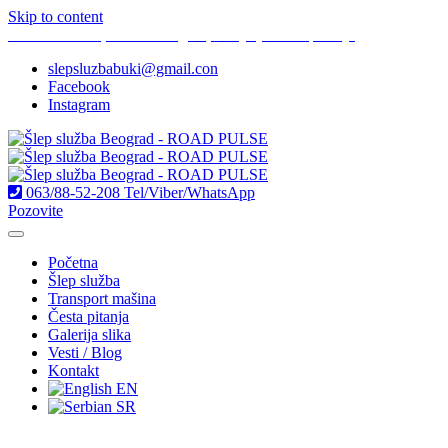
Skip to content
Braće Srnić 17, 11000 Beograd, Srbija [Zatraži putanju]
slepsluzbabuki@gmail.con
Facebook
Instagram
063/88-52-208
Tel/Viber/WhatsApp
Pozovite
Početna
Šlep služba
Transport mašina
Česta pitanja
Galerija slika
Vesti / Blog
Kontakt
EN
SR