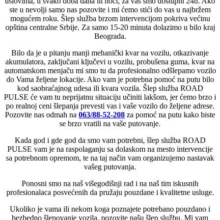
uslovima, u svako doba dana ili noći, za vas smo dostupni 24h. Ako
ste u nevolji samo nas pozovite i mi ćemo stići do vas u najbržem
mogućem roku. Šlep služba brzom intervencijom pokriva većinu
opština centralne Srbije. Za samo 15-20 minuta dolazimo u bilo kraj
Beograda.
Bilo da je u pitanju manji mehanički kvar na vozilu, otkazivanje
akumulatora, zaključani ključevi u vozilu, probušena guma, kvar na
automatskom menjaču mi smo tu da profesionalno odšlepamo vozilo
do Vama željene lokacije. Ako vam je potrebna pomoć na putu bilo
kod saobraćajnog udesa ili kvara vozila. Šlep služba ROAD
PULSE će vam tu neprijatnu situaciju učiniti lakšom, jer ćemo brzo i
po realnoj ceni šlepanja prevesti vas i vaše vozilo do željene adrese.
Pozovite nas odmah na
063/88-52-208
za pomoć na putu kako biste
se brzo vratili na vaše putovanje.
Kada god i gde god da smo vam potrebni, šlep služba ROAD
PULSE vam je na raspolaganju sa dolaskom na mesto intervencije
sa potrebnom opremom, te na taj način vam organizujemo nastavak
vašeg putovanja.
Ponosni smo na naš višegodišnji rad i na naš tim iskusnih
profesionalaca posvećenih da pružaju pouzdane i kvalitetne usluge.
Ukoliko je vama ili nekom koga poznajete potrebano pouzdano i
bezbedno šlepovanje vozila, pozovite našu šlep službu. Mi vam