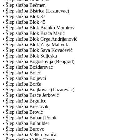
• Šlep služba Bečmen
• Šlep služba Bistrica (Lazarevac)
• Šlep služba Blok 37
• Šlep služba Blok 45
• Šlep služba Blok Branko Momirov
• Šlep služba Blok Braća Marić
• Šlep služba Blok Grga Andrijanović
• Šlep služba Blok Zaga Malivuk
• Šlep služba Blok Sava Kovačević
• Šlep služba Blok Sutjeska
• Šlep služba Bogoslovija (Beograd)
• Šlep služba Boždarevac
• Šlep služba Boleč
• Šlep služba Boljevci
• Šlep služba Borča
• Šlep služba Brajkovac (Lazarevac)
• Šlep služba Braće Jerković
• Šlep služba Brgulice
• Šlep služba Brestovik
• Šlep služba Brović
• Šlep služba Bubanj Potok
• Šlep služba Bulbulder
• Šlep služba Burovo
• Šlep služba Velika Ivanča