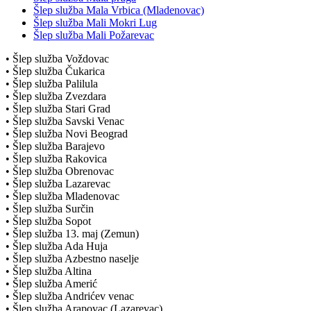
Šlep služba Mala Vrbica (Mladenovac)
Šlep služba Mali Mokri Lug
Šlep služba Mali Požarevac
• Šlep služba Voždovac
• Šlep služba Čukarica
• Šlep služba Palilula
• Šlep služba Zvezdara
• Šlep služba Stari Grad
• Šlep služba Savski Venac
• Šlep služba Novi Beograd
• Šlep služba Barajevo
• Šlep služba Rakovica
• Šlep služba Obrenovac
• Šlep služba Lazarevac
• Šlep služba Mladenovac
• Šlep služba Surčin
• Šlep služba Sopot
• Šlep služba 13. maj (Zemun)
• Šlep služba Ada Huja
• Šlep služba Azbestno naselje
• Šlep služba Altina
• Šlep služba Amerić
• Šlep služba Andrićev venac
• Šlep služba Arapovac (Lazarevac)