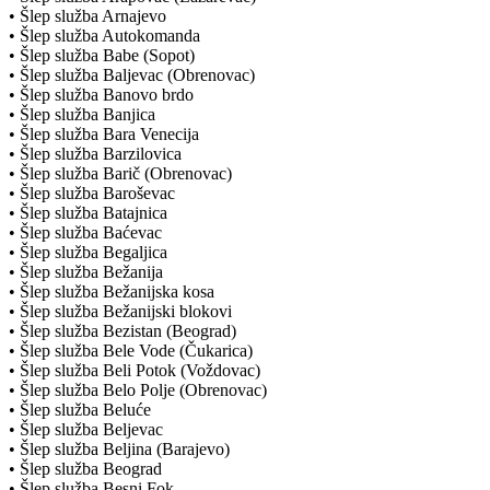
• Šlep služba Arnajevo
• Šlep služba Autokomanda
• Šlep služba Babe (Sopot)
• Šlep služba Baljevac (Obrenovac)
• Šlep služba Banovo brdo
• Šlep služba Banjica
• Šlep služba Bara Venecija
• Šlep služba Barzilovica
• Šlep služba Barič (Obrenovac)
• Šlep služba Baroševac
• Šlep služba Batajnica
• Šlep služba Baćevac
• Šlep služba Begaljica
• Šlep služba Bežanija
• Šlep služba Bežanijska kosa
• Šlep služba Bežanijski blokovi
• Šlep služba Bezistan (Beograd)
• Šlep služba Bele Vode (Čukarica)
• Šlep služba Beli Potok (Voždovac)
• Šlep služba Belo Polje (Obrenovac)
• Šlep služba Beluće
• Šlep služba Beljevac
• Šlep služba Beljina (Barajevo)
• Šlep služba Beograd
• Šlep služba Besni Fok