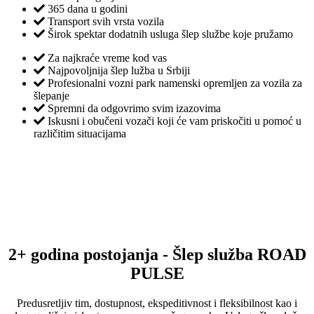
365 dana u godini
Transport svih vrsta vozila
Širok spektar dodatnih usluga šlep službe koje pružamo
Za najkraće vreme kod vas
Najpovoljnija šlep lužba u Srbiji
Profesionalni vozni park namenski opremljen za vozila za
šlepanje
Spremni da odgovrimo svim izazovima
Iskusni i obučeni vozači koji će vam priskočiti u pomoć u
različitim situacijama
2+ godina postojanja - Šlep služba ROAD
PULSE
Predusretljiv tim, dostupnost, ekspeditivnost i fleksibilnost kao i