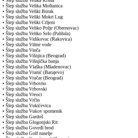
• Šlep služba Velika Krsna
• Šlep služba Velika Moštanica
• Šlep služba Veliki Borak
• Šlep služba Veliki Mokri Lug
• Šlep služba Veliki Crljeni
• Šlep služba Veliko Polje (Obrenovac)
• Šlep služba Veliko Selo (Palilula)
• Šlep služba Vidikovac (Rakovica)
• Šlep služba Viline vode
• Šlep služba Vinča
• Šlep služba Višnjica (Beograd)
• Šlep služba Višnjička banja
• Šlep služba Vlaška (Mladenovac)
• Šlep služba Vranić (Barajevo)
• Šlep služba Vračar (Beograd)
• Šlep služba Vrbovno
• Šlep služba Vrbovski
• Šlep služba Vreoci
• Šlep služba Vrčin
• Šlep služba Vukićevica
• Šlep služba Vukov spomenik
• Šlep služba Gardoš
• Šlep služba Glogonjski Rit
• Šlep služba Goveđi brod
• Šlep služba Golf naselje