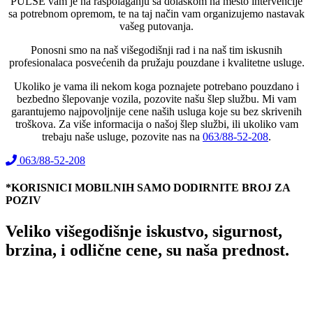
PULSE vam je na raspolaganju sa dolaskom na mesto intervencije
sa potrebnom opremom, te na taj način vam organizujemo nastavak
vašeg putovanja.
Ponosni smo na naš višegodišnji rad i na naš tim iskusnih
profesionalaca posvećenih da pružaju pouzdane i kvalitetne usluge.
Ukoliko je vama ili nekom koga poznajete potrebano pouzdano i
bezbedno šlepovanje vozila, pozovite našu šlep službu. Mi vam
garantujemo najpovoljnije cene naših usluga koje su bez skrivenih
troškova. Za više informacija o našoj šlep službi, ili ukoliko vam
trebaju naše usluge, pozovite nas na
063/88-52-208
.
063/88-52-208
*KORISNICI MOBILNIH SAMO DODIRNITE BROJ ZA
POZIV
Veliko višegodišnje iskustvo, sigurnost,
brzina, i odlične cene, su naša prednost.