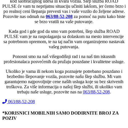
kod saobraćajnog udesa ili kvara vozila. Šlep služba ROAD
PULSE će vam tu neprijatnu situaciju učiniti lakšom, jer ćemo brzo i
po realnoj ceni šlepanja prevesti vas i vaše vozilo do željene adrese.
Pozovite nas odmah na
063/88-52-208
za pomoć na putu kako biste
se brzo vratili na vaše putovanje.
Kada god i gde god da smo vam potrebni, šlep služba ROAD
PULSE vam je na raspolaganju sa dolaskom na mesto intervencije
sa potrebnom opremom, te na taj način vam organizujemo nastavak
vašeg putovanja.
Ponosni smo na naš višegodišnji rad i na naš tim iskusnih
profesionalaca posvećenih da pružaju pouzdane i kvalitetne usluge.
Ukoliko je vama ili nekom koga poznajete potrebano pouzdano i
bezbedno šlepovanje vozila, pozovite našu šlep službu. Mi vam
garantujemo najpovoljnije cene naših usluga koje su bez skrivenih
troškova. Za više informacija o našoj šlep službi, ili ukoliko vam
trebaju naše usluge, pozovite nas na
063/88-52-208
.
063/88-52-208
*KORISNICI MOBILNIH SAMO DODIRNITE BROJ ZA
POZIV