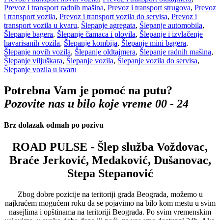
Prevoz i transport radnih mašina
,
Prevoz i transport strugova
,
Prevoz
i transport vozila
,
Prevoz i transport vozila do servisa
,
Prevoz i
transport vozila u kvaru
,
Šlepanje agregata
,
Šlepanje automobila
,
Šlepanje bagera
,
Šlepanje čamaca i plovila
,
Šlepanje i izvlačenje
havarisanih vozila
,
Šlepanje kombija
,
Šlepanje mini bagera
,
Šlepanje novih vozila
,
Šlepanje oldtajmera
,
Šlepanje radnih mašina
,
Šlepanje viljuškara
,
Šlepanje vozila
,
Šlepanje vozila do servisa
,
Šlepanje vozila u kvaru
Potrebna Vam je pomoć na putu?
Pozovite nas u bilo koje vreme 00 - 24
Brz dolazak odmah po pozivu
ROAD PULSE - Šlep služba Voždovac,
Braće Jerković, Medaković, Dušanovac,
Stepa Stepanović
Zbog dobre pozicije na teritoriji grada Beograda, možemo u
najkraćem mogućem roku da se pojavimo na bilo kom mestu u svim
nasejlima i opštinama na teritoriji Beograda. Po svim vremenskim