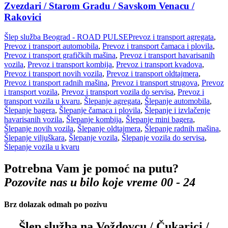
Zvezdari / Starom Gradu / Savskom Venacu /
Rakovici
Šlep služba Beograd - ROAD PULSE
Prevoz i transport agregata
,
Prevoz i transport automobila
,
Prevoz i transport čamaca i plovila
,
Prevoz i transport grafičkih mašina
,
Prevoz i transport havarisanih
vozila
,
Prevoz i transport kombija
,
Prevoz i transport kvadova
,
Prevoz i transport novih vozila
,
Prevoz i transport oldtajmera
,
Prevoz i transport radnih mašina
,
Prevoz i transport strugova
,
Prevoz
i transport vozila
,
Prevoz i transport vozila do servisa
,
Prevoz i
transport vozila u kvaru
,
Šlepanje agregata
,
Šlepanje automobila
,
Šlepanje bagera
,
Šlepanje čamaca i plovila
,
Šlepanje i izvlačenje
havarisanih vozila
,
Šlepanje kombija
,
Šlepanje mini bagera
,
Šlepanje novih vozila
,
Šlepanje oldtajmera
,
Šlepanje radnih mašina
,
Šlepanje viljuškara
,
Šlepanje vozila
,
Šlepanje vozila do servisa
,
Šlepanje vozila u kvaru
Potrebna Vam je pomoć na putu?
Pozovite nas u bilo koje vreme 00 - 24
Brz dolazak odmah po pozivu
Šlep služba na Voždovcu / Čukarici /