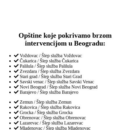
Opštine koje pokrivamo brzom
intervencijom u Beogradu:
Voždovac / Šlep služba Voždovac
Čukarica / Šlep služba Čukarica
Palilula / Šlep služba Palilula
Zvezdara / Šlep služba Zvezdara
Stari grad / Šlep služba Stari Grad
Savski venac / Šlep služba Savski Venac
Novi Beograd / Šlep služba Novi Beograd
Barajevo / Šlep služba Barajevo
Zemun / Šlep služba Zemun
Rakovica / Šlep služba Rakovica
Grocka / Šlep služba Grocka
Obrenovac / Šlep služba Obrenovac
Lazarevac / Šlep služba Lazarevac
Mladenovac / Šlep služba Mladenovac