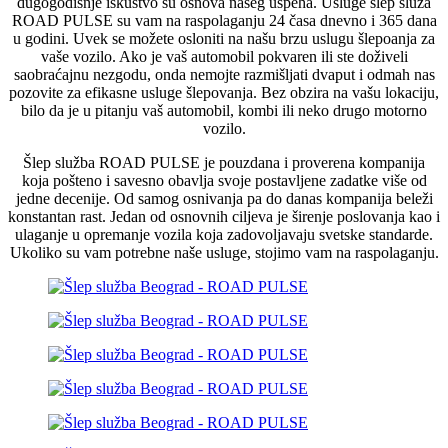
dugogodišnje iskustvo su osnova našeg uspeha. Usluge šlep služa
ROAD PULSE su vam na raspolaganju 24 časa dnevno i 365 dana
u godini. Uvek se možete osloniti na našu brzu uslugu šlepoanja za
vaše vozilo. Ako je vaš automobil pokvaren ili ste doživeli
saobraćajnu nezgodu, onda nemojte razmišljati dvaput i odmah nas
pozovite za efikasne usluge šlepovanja. Bez obzira na vašu lokaciju,
bilo da je u pitanju vaš automobil, kombi ili neko drugo motorno
vozilo.
Šlep služba ROAD PULSE je pouzdana i proverena kompanija
koja pošteno i savesno obavlja svoje postavljene zadatke više od
jedne decenije. Od samog osnivanja pa do danas kompanija beleži
konstantan rast. Jedan od osnovnih ciljeva je širenje poslovanja kao i
ulaganje u opremanje vozila koja zadovoljavaju svetske standarde.
Ukoliko su vam potrebne naše usluge, stojimo vam na raspolaganju.