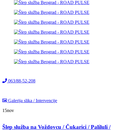
063/88-52-208
Galerija slika / Intervencije
15
nov
Šlep služba na Voždovcu / Čukarici / Paliluli /