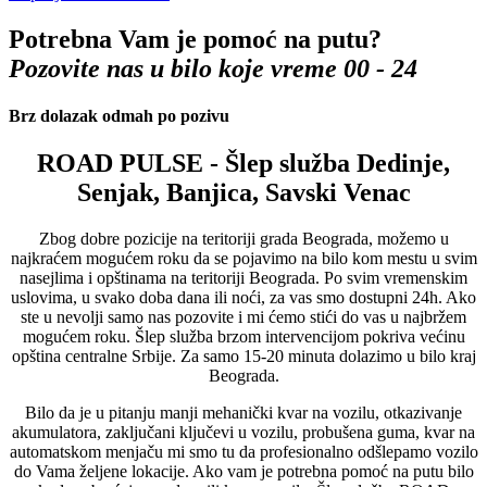
Potrebna Vam je pomoć na putu?
Pozovite nas u bilo koje vreme 00 - 24
Brz dolazak odmah po pozivu
ROAD PULSE - Šlep služba Dedinje,
Senjak, Banjica, Savski Venac
Zbog dobre pozicije na teritoriji grada Beograda, možemo u
najkraćem mogućem roku da se pojavimo na bilo kom mestu u svim
nasejlima i opštinama na teritoriji Beograda. Po svim vremenskim
uslovima, u svako doba dana ili noći, za vas smo dostupni 24h. Ako
ste u nevolji samo nas pozovite i mi ćemo stići do vas u najbržem
mogućem roku. Šlep služba brzom intervencijom pokriva većinu
opština centralne Srbije. Za samo 15-20 minuta dolazimo u bilo kraj
Beograda.
Bilo da je u pitanju manji mehanički kvar na vozilu, otkazivanje
akumulatora, zaključani ključevi u vozilu, probušena guma, kvar na
automatskom menjaču mi smo tu da profesionalno odšlepamo vozilo
do Vama željene lokacije. Ako vam je potrebna pomoć na putu bilo