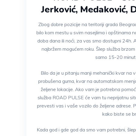
Jerković, Medaković, 
Zbog dobre pozicije na teritoriji grada Beo
bilo kom mestu u svim nasejlima i opštinama n
doba dana ili noći, za vas smo dostupni 24h. A
najbržem mogućem roku. Šlep služba brzom i
samo 15-20 minuta 
Bilo da je u pitanju manji mehanički kvar na v
probušena guma, kvar na automatskom menja
željene lokacije. Ako vam je potrebna pomoć 
služba ROAD PULSE će vam tu neprijatnu situaci
prevesti vas i vaše vozilo do željene adrese
kako biste se br
Kada god i gde god da smo vam potrebni, šl