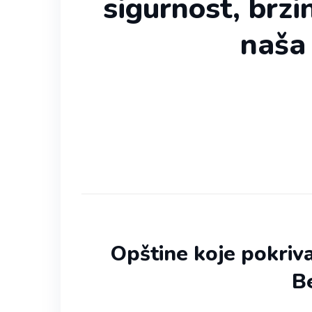
sigurnost, brzin
naša
Opštine koje pokriv
B