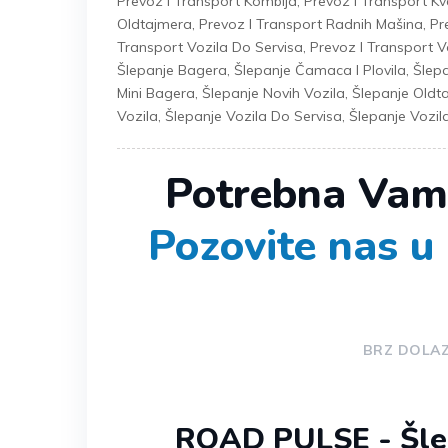
Prevoz I Transport Kombija
,
Prevoz I Transport K
Oldtajmera
,
Prevoz I Transport Radnih Mašina
,
Pr
Transport Vozila Do Servisa
,
Prevoz I Transport V
Šlepanje Bagera
,
Šlepanje Čamaca I Plovila
,
Šlepa
Mini Bagera
,
Šlepanje Novih Vozila
,
Šlepanje Oldt
Vozila
,
Šlepanje Vozila Do Servisa
,
Šlepanje Vozil
Potrebna Vam
Pozovite nas u 
BRZ DOLA
ROAD PULSE - Šlep