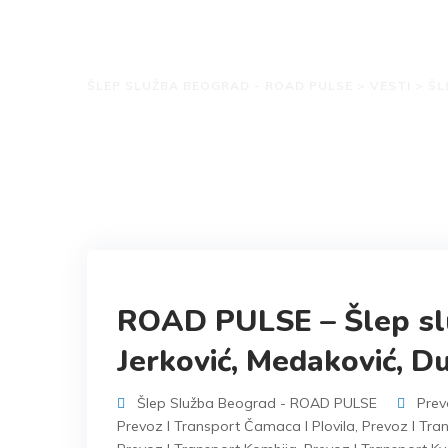
Oznake: Šlep aut
ŠLEP SLUŽBA BEOGRAD - ROAD PULSE
>
VESTI
>
ŠL
ROAD PULSE – Šlep sl
Jerković, Medaković, D
Šlep Služba Beograd - ROAD PULSE
Prev
Prevoz I Transport Čamaca I Plovila
,
Prevoz I Tra