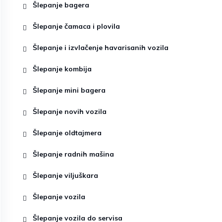
Šlepanje bagera
Šlepanje čamaca i plovila
Šlepanje i izvlačenje havarisanih vozila
Šlepanje kombija
Šlepanje mini bagera
Šlepanje novih vozila
Šlepanje oldtajmera
Šlepanje radnih mašina
Šlepanje viljuškara
Šlepanje vozila
Šlepanje vozila do servisa