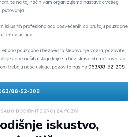
mom, te na taj način vam organizujemo nastavak vašeg
putovanja.
tim iskusnih profesionalaca posvećenih da pružaju pouzdane
valitetne usluge.
trebano pouzdano i bezbedno šlepovanje vozila, pozovite
jnije cene naših usluga koje su bez skrivenih troškova. Za
ko vam trebaju naše usluge, pozovite nas na
063/88-52-208
.
63/88-52-208
 SAMO DODIRNITE BROJ ZA POZIV
odišnje iskustvo,