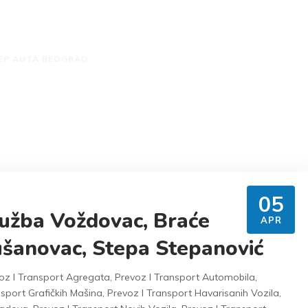
a Beograd
EP AUTA BEOGRAD
05
užba Voždovac, Braće
APR
ušanovac, Stepa Stepanović
oz I Transport Agregata
,
Prevoz I Transport Automobila
,
nsport Grafičkih Mašina
,
Prevoz I Transport Havarisanih Vozila
,