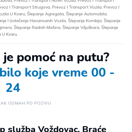
vadova
,
Prevoz I Transport Novih Vozila
,
Prevoz I Transport
evoz I Transport Strugova
,
Prevoz I Transport Vozila
,
Prevoz I
ozila U Kvaru
,
Šlepanje Agregata
,
Šlepanje Automobila
,
nje I Izvlačenje Havarisanih Vozila
,
Šlepanje Kombija
,
Šlepanje
ajmera
,
Šlepanje Radnih Mašina
,
Šlepanje Viljuškara
,
Šlepanje
a U Kvaru
 je pomoć na putu?
bilo koje vreme 00 -
24
ZAK ODMAH PO POZIVU
 služba Voždovac, Braće