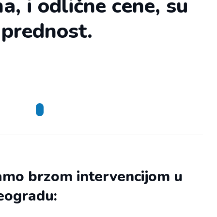
a, i odlične cene, su
 prednost.
amo brzom intervencijom u
eogradu: