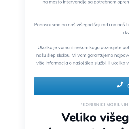
na mesto intervencije sa potrebnom opre
Ponosni smo na naš višegodišnji rad i na naš 
i k
Ukoliko je vama ili nekom koga poznajete po
našu šlep službu. Mi vam garantujemo najpovol
više informacija o našoj šlep službi, ili ukoli
0
*KORISNICI MOBILNIH
Veliko višeg