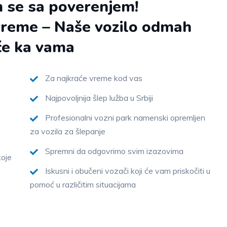
 se sa poverenjem!
vreme – Naše vozilo odmah
će ka vama
Za najkraće vreme kod vas
Najpovoljnija šlep lužba u Srbiji
Profesionalni vozni park namenski opremljen
za vozila za šlepanje
Spremni da odgovrimo svim izazovima
koje
Iskusni i obučeni vozači koji će vam priskočiti u
pomoć u različitim situacijama