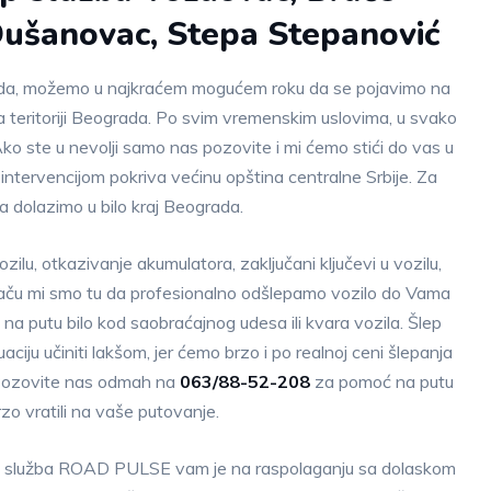
Dušanovac, Stepa Stepanović
grada, možemo u najkraćem mogućem roku da se pojavimo na
a teritoriji Beograda. Po svim vremenskim uslovima, u svako
ko ste u nevolji samo nas pozovite i mi ćemo stići do vas u
ntervencijom pokriva većinu opština centralne Srbije. Za
dolazimo u bilo kraj Beograda.
ozilu, otkazivanje akumulatora, zaključani ključevi u vozilu,
ču mi smo tu da profesionalno odšlepamo vozilo do Vama
na putu bilo kod saobraćajnog udesa ili kvara vozila. Šlep
ju učiniti lakšom, jer ćemo brzo i po realnoj ceni šlepanja
. Pozovite nas odmah na
063/88-52-208
za pomoć na putu
zo vratili na vaše putovanje.
ep služba ROAD PULSE vam je na raspolaganju sa dolaskom