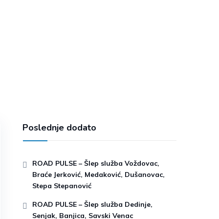
Poslednje dodato
ROAD PULSE – Šlep služba Voždovac,
Braće Jerković, Medaković, Dušanovac,
Stepa Stepanović
ROAD PULSE – Šlep služba Dedinje,
Senjak, Banjica, Savski Venac