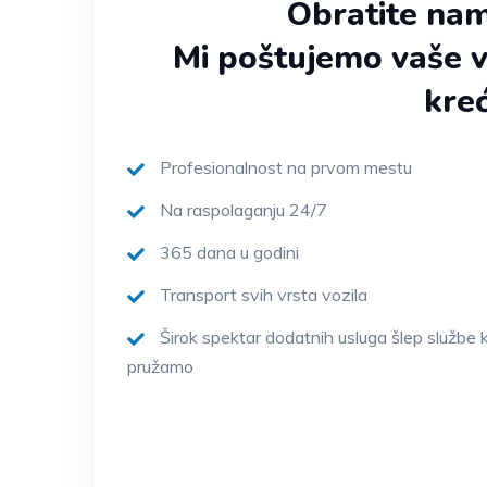
Obratite nam
Mi poštujemo vaše 
kre
Profesionalnost na prvom mestu
Na raspolaganju 24/7
365 dana u godini
Transport svih vrsta vozila
Širok spektar dodatnih usluga šlep službe 
pružamo