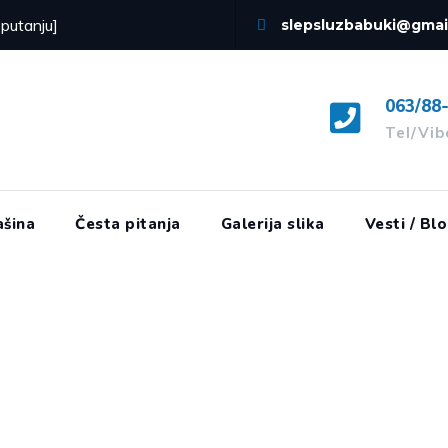
 putanju]
slepsluzbabuki@gmai
063/88
Tel/Vi
šina
Česta pitanja
Galerija slika
Vesti / Bl