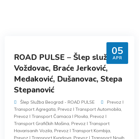
05
ROAD PULSE – Šlep služba
APR
Voždovac, Braće Jerković,
Medaković, Dušanovac, Stepa
Stepanović
Šlep Služba Beograd - ROAD PULSE
Prevoz I
Transport Agregata
,
Prevoz I Transport Automobila
,
Prevoz I Transport Čamaca I Plovila
,
Prevoz I
Transport Grafičkih Mašina
,
Prevoz I Transport
Havarisanih Vozila
,
Prevoz I Transport Kombija
,
Prevoz I Transport Kvadova
,
Prevoz I Transport Novih