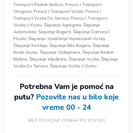
Transport Radnih Mašina
,
Prevoz I Transport
Strugova
,
Prevoz I Transport Vozila
,
Prevoz I
Transport Vozila Do Servisa
,
Prevoz I Transport
Vozila U Kvaru
,
Šlepanje Agregata
,
Šlepanje
Automobila
,
Šlepanje Bagera
,
Šlepanje Čamaca I
Plovila
,
Šlepanje I Izvlačenje Havarisanih Vozila
,
Šlepanje Kombija
,
Šlepanje Mini Bagera
,
Šlepanje
Novih Vozila
,
Šlepanje Oldtajmera
,
Šlepanje Radnih
Mašina
,
Šlepanje Viljuškara
,
Šlepanje Vozila
,
Šlepanje
Vozila Do Servisa
,
Šlepanje Vozila U Kvaru
Potrebna Vam je pomoć na
putu?
Pozovite nas u bilo koje
vreme 00 - 24
BRZ DOLAZAK ODMAH PO POZIVU