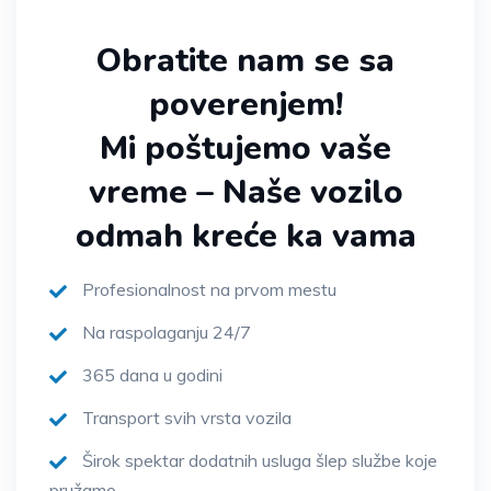
Obratite nam se sa
poverenjem!
Mi poštujemo vaše
vreme – Naše vozilo
odmah kreće ka vama
Profesionalnost na prvom mestu
Na raspolaganju 24/7
365 dana u godini
Transport svih vrsta vozila
Širok spektar dodatnih usluga šlep službe koje
pružamo