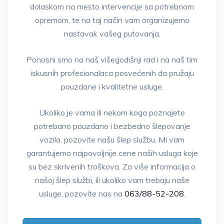
dolaskom na mesto intervencije sa potrebnom
opremom, te na taj način vam organizujemo
nastavak vašeg putovanja.
Ponosni smo na naš višegodišnji rad i na naš tim
iskusnih profesionalaca posvećenih da pružaju
pouzdane i kvalitetne usluge.
Ukoliko je vama ili nekom koga poznajete
potrebano pouzdano i bezbedno šlepovanje
vozila, pozovite našu šlep službu. Mi vam
garantujemo najpovoljnije cene naših usluga koje
su bez skrivenih troškova. Za više informacija o
našoj šlep službi, ili ukoliko vam trebaju naše
usluge, pozovite nas na
063/88-52-208
.