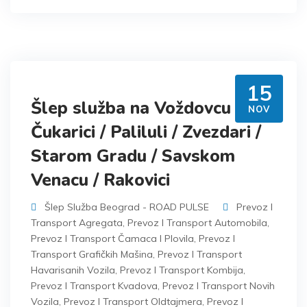
15
Šlep služba na Voždovcu /
NOV
Čukarici / Paliluli / Zvezdari /
Starom Gradu / Savskom
Venacu / Rakovici
Šlep Služba Beograd - ROAD PULSE
Prevoz I
Transport Agregata
,
Prevoz I Transport Automobila
,
Prevoz I Transport Čamaca I Plovila
,
Prevoz I
Transport Grafičkih Mašina
,
Prevoz I Transport
Havarisanih Vozila
,
Prevoz I Transport Kombija
,
Prevoz I Transport Kvadova
,
Prevoz I Transport Novih
Vozila
,
Prevoz I Transport Oldtajmera
,
Prevoz I