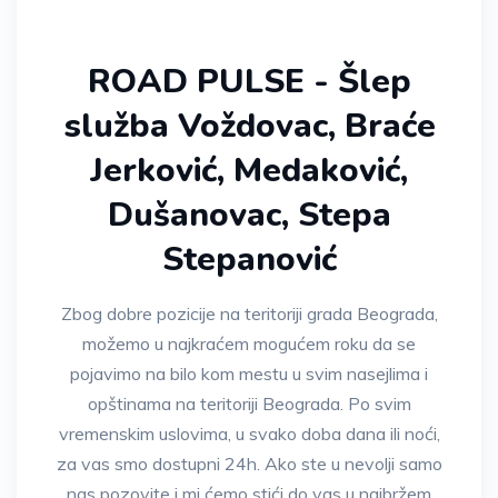
ROAD PULSE - Šlep
služba Voždovac, Braće
Jerković, Medaković,
Dušanovac, Stepa
Stepanović
Zbog dobre pozicije na teritoriji grada Beograda,
možemo u najkraćem mogućem roku da se
pojavimo na bilo kom mestu u svim nasejlima i
opštinama na teritoriji Beograda. Po svim
vremenskim uslovima, u svako doba dana ili noći,
za vas smo dostupni 24h. Ako ste u nevolji samo
nas pozovite i mi ćemo stići do vas u najbržem