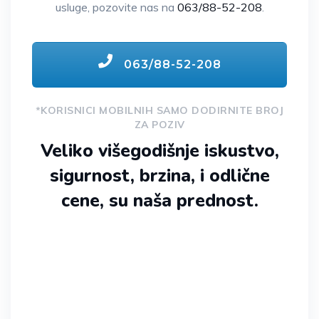
usluge, pozovite nas na
063/88-52-208
.
063/88-52-208
*KORISNICI MOBILNIH SAMO DODIRNITE BROJ
ZA POZIV
Veliko višegodišnje iskustvo,
sigurnost, brzina, i odlične
cene, su naša prednost.