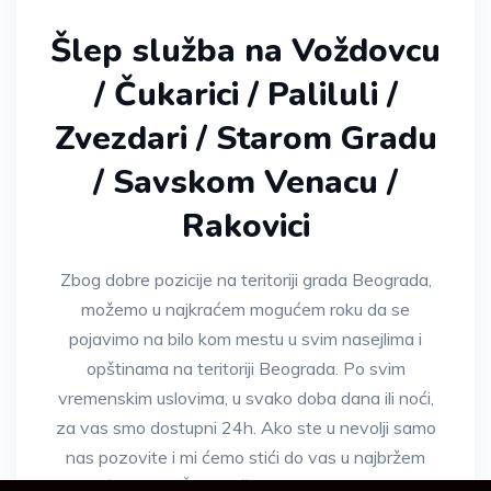
Šlep služba na Voždovcu
/ Čukarici / Paliluli /
Zvezdari / Starom Gradu
/ Savskom Venacu /
Rakovici
Zbog dobre pozicije na teritoriji grada Beograda,
možemo u najkraćem mogućem roku da se
pojavimo na bilo kom mestu u svim nasejlima i
opštinama na teritoriji Beograda. Po svim
vremenskim uslovima, u svako doba dana ili noći,
za vas smo dostupni 24h. Ako ste u nevolji samo
nas pozovite i mi ćemo stići do vas u najbržem
mogućem roku. Šlep služba brzom intervencijom