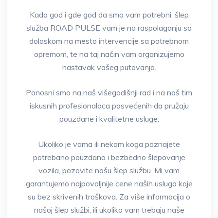
Kada god i gde god da smo vam potrebni, šlep
služba ROAD PULSE vam je na raspolaganju sa
dolaskom na mesto intervencije sa potrebnom
opremom, te na taj način vam organizujemo
nastavak vašeg putovanja.
Ponosni smo na naš višegodišnji rad i na naš tim
iskusnih profesionalaca posvećenih da pružaju
pouzdane i kvalitetne usluge.
Ukoliko je vama ili nekom koga poznajete
potrebano pouzdano i bezbedno šlepovanje
vozila, pozovite našu šlep službu. Mi vam
garantujemo najpovoljnije cene naših usluga koje
su bez skrivenih troškova. Za više informacija o
našoj šlep službi, ili ukoliko vam trebaju naše