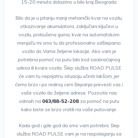
15-20 minuta dolazimo u bilo kraj Beograda.
Bilo da je u pitanju manji mehanički kvar na vozilu,
otkazivanje akumulatora, zaključani ključevi u
vozilu, probušena guma, kvar na automatskom
menjaču mi smo tu da profesionalno odšlepamo
vozilo do Vama željene lokacije. Ako vam je
potrebna pomoć na putu bilo kod saobraćajnog
udesa ili kvara vozila. Šlep služba ROAD PULSE
će vam tu neprijatnu situaciju učiniti lakšom, jer
ćemo brzo i po realnoj ceni šlepanja prevesti vas i
vaše vozilo do željene adrese. Pozovite nas
odmah na
063/88-52-208
za pomoć na putu
kako biste se brzo vratili na vaše putovanje.
Kada god i gde god da smo vam potrebni, šlep
služba ROAD PULSE vam je na raspolaganju sa