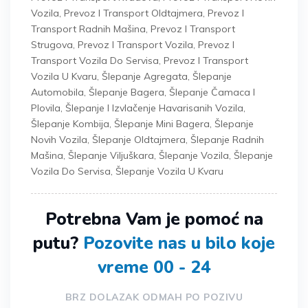
Vozila
,
Prevoz I Transport Oldtajmera
,
Prevoz I
Transport Radnih Mašina
,
Prevoz I Transport
Strugova
,
Prevoz I Transport Vozila
,
Prevoz I
Transport Vozila Do Servisa
,
Prevoz I Transport
Vozila U Kvaru
,
Šlepanje Agregata
,
Šlepanje
Automobila
,
Šlepanje Bagera
,
Šlepanje Čamaca I
Plovila
,
Šlepanje I Izvlačenje Havarisanih Vozila
,
Šlepanje Kombija
,
Šlepanje Mini Bagera
,
Šlepanje
Novih Vozila
,
Šlepanje Oldtajmera
,
Šlepanje Radnih
Mašina
,
Šlepanje Viljuškara
,
Šlepanje Vozila
,
Šlepanje
Vozila Do Servisa
,
Šlepanje Vozila U Kvaru
Potrebna Vam je pomoć na
putu?
Pozovite nas u bilo koje
vreme 00 - 24
BRZ DOLAZAK ODMAH PO POZIVU