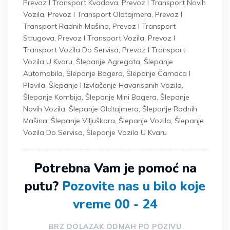
Prevoz I Transport Kvadova
,
Prevoz I Transport Novih
Vozila
,
Prevoz I Transport Oldtajmera
,
Prevoz I
Transport Radnih Mašina
,
Prevoz I Transport
Strugova
,
Prevoz I Transport Vozila
,
Prevoz I
Transport Vozila Do Servisa
,
Prevoz I Transport
Vozila U Kvaru
,
Šlepanje Agregata
,
Šlepanje
Automobila
,
Šlepanje Bagera
,
Šlepanje Čamaca I
Plovila
,
Šlepanje I Izvlačenje Havarisanih Vozila
,
Šlepanje Kombija
,
Šlepanje Mini Bagera
,
Šlepanje
Novih Vozila
,
Šlepanje Oldtajmera
,
Šlepanje Radnih
Mašina
,
Šlepanje Viljuškara
,
Šlepanje Vozila
,
Šlepanje
Vozila Do Servisa
,
Šlepanje Vozila U Kvaru
Potrebna Vam je pomoć na
putu?
Pozovite nas u bilo koje
vreme 00 - 24
BRZ DOLAZAK ODMAH PO POZIVU