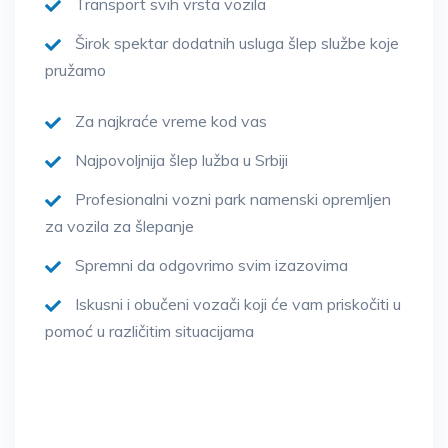
Transport svih vrsta vozila
Širok spektar dodatnih usluga šlep službe koje
pružamo
Za najkraće vreme kod vas
Najpovoljnija šlep lužba u Srbiji
Profesionalni vozni park namenski opremljen
za vozila za šlepanje
Spremni da odgovrimo svim izazovima
Iskusni i obučeni vozači koji će vam priskočiti u
pomoć u različitim situacijama