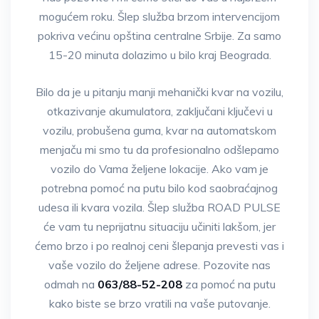
mogućem roku. Šlep služba brzom intervencijom
pokriva većinu opština centralne Srbije. Za samo
15-20 minuta dolazimo u bilo kraj Beograda.
Bilo da je u pitanju manji mehanički kvar na vozilu,
otkazivanje akumulatora, zaključani ključevi u
vozilu, probušena guma, kvar na automatskom
menjaču mi smo tu da profesionalno odšlepamo
vozilo do Vama željene lokacije. Ako vam je
potrebna pomoć na putu bilo kod saobraćajnog
udesa ili kvara vozila. Šlep služba ROAD PULSE
će vam tu neprijatnu situaciju učiniti lakšom, jer
ćemo brzo i po realnoj ceni šlepanja prevesti vas i
vaše vozilo do željene adrese. Pozovite nas
odmah na
063/88-52-208
za pomoć na putu
kako biste se brzo vratili na vaše putovanje.