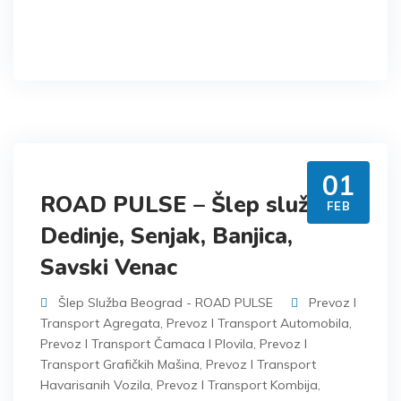
01
ROAD PULSE – Šlep služba
FEB
Dedinje, Senjak, Banjica,
Savski Venac
Šlep Služba Beograd - ROAD PULSE
Prevoz I
Transport Agregata
,
Prevoz I Transport Automobila
,
Prevoz I Transport Čamaca I Plovila
,
Prevoz I
Transport Grafičkih Mašina
,
Prevoz I Transport
Havarisanih Vozila
,
Prevoz I Transport Kombija
,