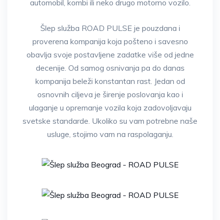
automobil, kombi ili neko drugo motorno vozilo.
Šlep služba ROAD PULSE je pouzdana i
proverena kompanija koja pošteno i savesno
obavlja svoje postavljene zadatke više od jedne
decenije. Od samog osnivanja pa do danas
kompanija beleži konstantan rast. Jedan od
osnovnih ciljeva je širenje poslovanja kao i
ulaganje u opremanje vozila koja zadovoljavaju
svetske standarde. Ukoliko su vam potrebne naše
usluge, stojimo vam na raspolaganju.