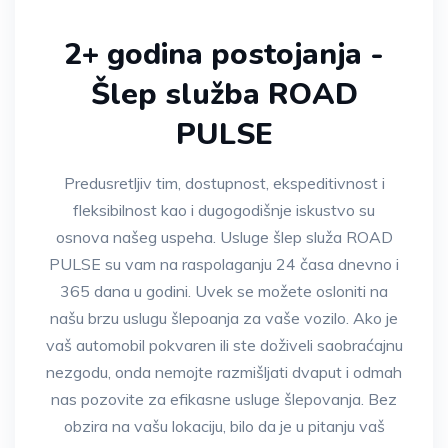
2+ godina postojanja -
Šlep služba ROAD
PULSE
Predusretljiv tim, dostupnost, ekspeditivnost i
fleksibilnost kao i dugogodišnje iskustvo su
osnova našeg uspeha. Usluge šlep služa ROAD
PULSE su vam na raspolaganju 24 časa dnevno i
365 dana u godini. Uvek se možete osloniti na
našu brzu uslugu šlepoanja za vaše vozilo. Ako je
vaš automobil pokvaren ili ste doživeli saobraćajnu
nezgodu, onda nemojte razmišljati dvaput i odmah
nas pozovite za efikasne usluge šlepovanja. Bez
obzira na vašu lokaciju, bilo da je u pitanju vaš