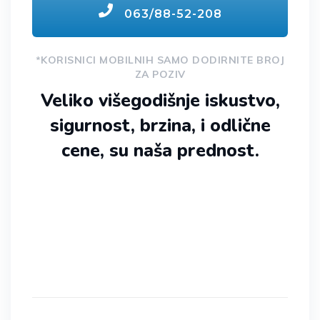
063/88-52-208
*KORISNICI MOBILNIH SAMO DODIRNITE BROJ
ZA POZIV
Veliko višegodišnje iskustvo,
sigurnost, brzina, i odlične
cene, su naša prednost.