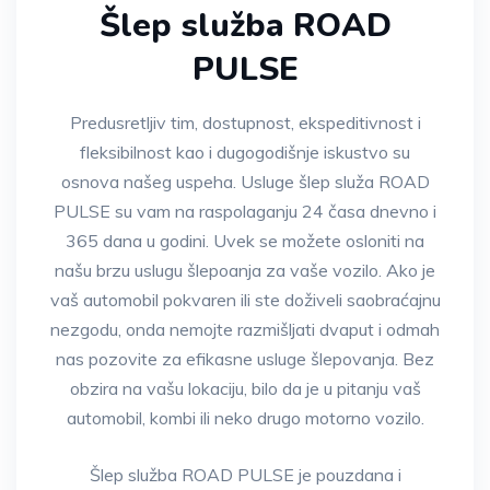
Šlep služba ROAD
PULSE
Predusretljiv tim, dostupnost, ekspeditivnost i
fleksibilnost kao i dugogodišnje iskustvo su
osnova našeg uspeha. Usluge šlep služa ROAD
PULSE su vam na raspolaganju 24 časa dnevno i
365 dana u godini. Uvek se možete osloniti na
našu brzu uslugu šlepoanja za vaše vozilo. Ako je
vaš automobil pokvaren ili ste doživeli saobraćajnu
nezgodu, onda nemojte razmišljati dvaput i odmah
nas pozovite za efikasne usluge šlepovanja. Bez
obzira na vašu lokaciju, bilo da je u pitanju vaš
automobil, kombi ili neko drugo motorno vozilo.
Šlep služba ROAD PULSE je pouzdana i