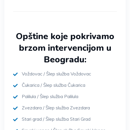
Opštine koje pokrivamo
brzom intervencijom u
Beogradu:
Voždovac / Šlep služba Voždovac
Čukarica / Šlep služba Čukarica
Palilula / Šlep služba Palilula
Zvezdara / Šlep služba Zvezdara
Stari grad / Šlep služba Stari Grad