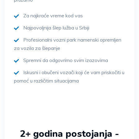
Za najkraće vreme kod vas
Najpovoljnija šlep lužba u Srbiji
Profesionalni vozni park namenski opremljen
za vozila za šlepanje
Spremni da odgovrimo svim izazovima
Iskusni i obučeni vozači koji će vam priskočiti u
pomoć u različitim situacijama
2+ godina postojanja -