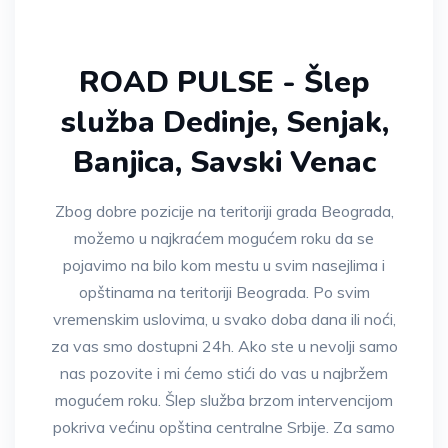
ROAD PULSE - Šlep
služba Dedinje, Senjak,
Banjica, Savski Venac
Zbog dobre pozicije na teritoriji grada Beograda,
možemo u najkraćem mogućem roku da se
pojavimo na bilo kom mestu u svim nasejlima i
opštinama na teritoriji Beograda. Po svim
vremenskim uslovima, u svako doba dana ili noći,
za vas smo dostupni 24h. Ako ste u nevolji samo
nas pozovite i mi ćemo stići do vas u najbržem
mogućem roku. Šlep služba brzom intervencijom
pokriva većinu opština centralne Srbije. Za samo