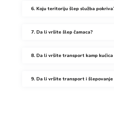
6. Koju teritoriju šlep služba pokriva
7. Da li vršite šlep čamaca?
8. Da li vršite transport kamp kućica
9. Da li vršite transport i šlepovanj