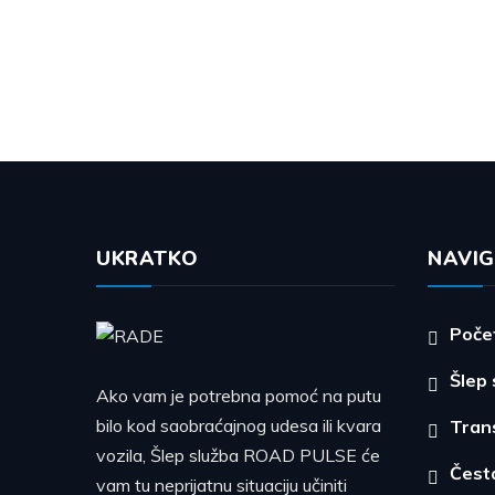
UKRATKO
NAVIG
Poče
Šlep 
Ako vam je potrebna pomoć na putu
bilo kod saobraćajnog udesa ili kvara
Tran
vozila, Šlep služba ROAD PULSE će
Česta
vam tu neprijatnu situaciju učiniti