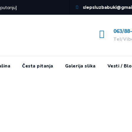
 putanju]
slepsluzbabuki@gmai
063/88
Tel/Vi
šina
Česta pitanja
Galerija slika
Vesti / Bl