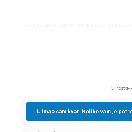
Najčešća pitanja 
ŠLEP SLUŽBA BEOGRAD - ROAD PULSE
>
NAJČEŠĆA 
U nastavku
1. Imao sam kvar. Koliko vam je pot