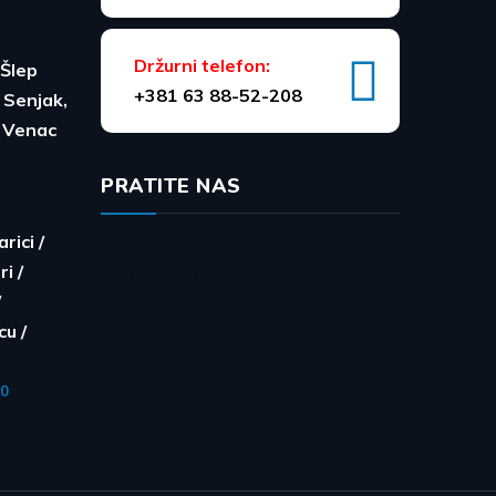
Držurni telefon:
Šlep
+381 63 88-52-208
 Senjak,
i Venac
PRATITE NAS
rici /
ri /
/
u /
20