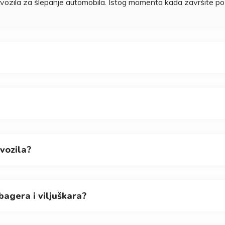
zila za šlepanje automobila. Istog momenta kada završite pozi
 vozila?
 bagera i viljuškara?