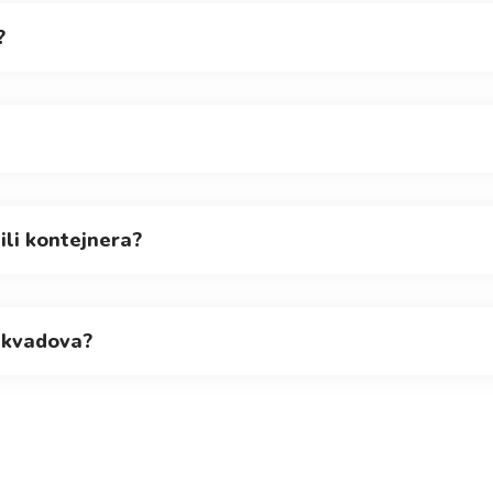
?
 ili kontejnera?
e kvadova?