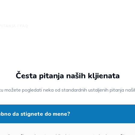
/ FAQ
PITANJA / FAQ
Česta pitanja naših kljienata
 možete pogledati neka od standardnih ustaljenih pitanja naših
rebno da stignete do mene?