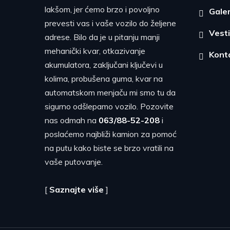
lakšom, jer ćemo brzo i povoljno
Galer
prevesti vas i vaše vozilo do željene
Vesti
adrese. Bilo da je u pitanju manji
mehanički kvar, otkazivanje
Kont
akumulatora, zaključani ključevi u
kolima, probušena guma, kvar na
automatskom menjaču mi smo tu da
sigurno odšlepamo vozilo. Pozovite
nas odmah na
063/88-52-208
i
poslaćemo najbliži kamion za pomoć
na putu kako biste se brzo vratili na
vaše putovanje.
[
Saznajte više
]