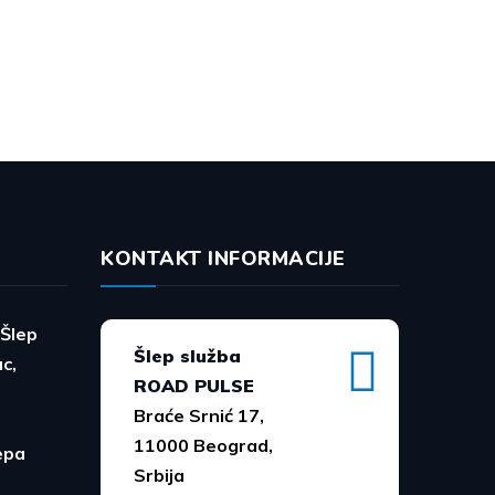
KONTAKT INFORMACIJE
Šlep
Šlep služba
c,
ROAD PULSE
Braće Srnić 17,
11000 Beograd,
epa
Srbija