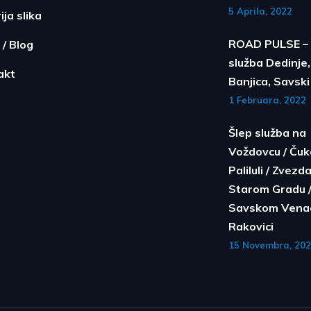
5 Aprila, 2022
ija slika
ROAD PULSE – 
 / Blog
služba Dedinje,
akt
Banjica, Savsk
1 Februara, 2022
Šlep služba na
Voždovcu / Čuka
Paliluli / Zvezda
Starom Gradu 
Savskom Venac
Rakovici
15 Novembra, 20