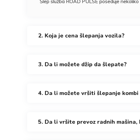
Šlep služba ROAD PULSE poseduje nekoliko vo
2. Koja je cena šlepanja vozila?
3. Da li možete džip da šlepate?
4. Da li možete vršiti šlepanje kombi
5. Da li vršite prevoz radnih mašina,