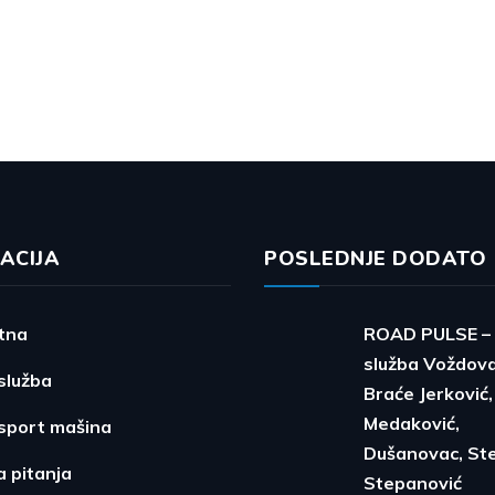
ACIJA
POSLEDNJE DODATO
tna
ROAD PULSE – 
služba Voždova
služba
Braće Jerković,
Medaković,
sport mašina
Dušanovac, St
 pitanja
Stepanović