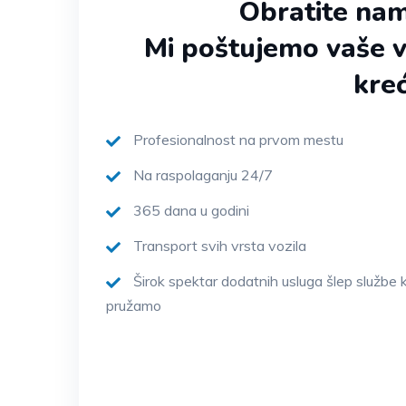
Obratite nam
Mi poštujemo vaše 
kre
Profesionalnost na prvom mestu
Na raspolaganju 24/7
365 dana u godini
Transport svih vrsta vozila
Širok spektar dodatnih usluga šlep službe 
pružamo