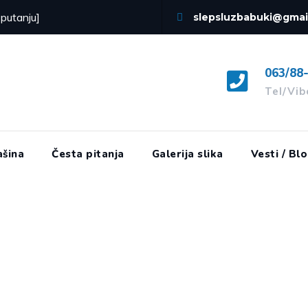
 putanju]
slepsluzbabuki@gmai
063/88
Tel/Vi
šina
Česta pitanja
Galerija slika
Vesti / Bl