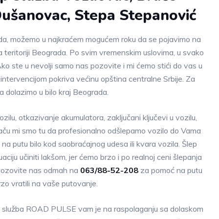
Dušanovac, Stepa Stepanović
grada, možemo u najkraćem mogućem roku da se pojavimo na
a teritoriji Beograda. Po svim vremenskim uslovima, u svako
ko ste u nevolji samo nas pozovite i mi ćemo stići do vas u
ntervencijom pokriva većinu opština centralne Srbije. Za
dolazimo u bilo kraj Beograda.
ozilu, otkazivanje akumulatora, zaključani ključevi u vozilu,
ču mi smo tu da profesionalno odšlepamo vozilo do Vama
na putu bilo kod saobraćajnog udesa ili kvara vozila. Šlep
ju učiniti lakšom, jer ćemo brzo i po realnoj ceni šlepanja
. Pozovite nas odmah na
063/88-52-208
za pomoć na putu
zo vratili na vaše putovanje.
ep služba ROAD PULSE vam je na raspolaganju sa dolaskom