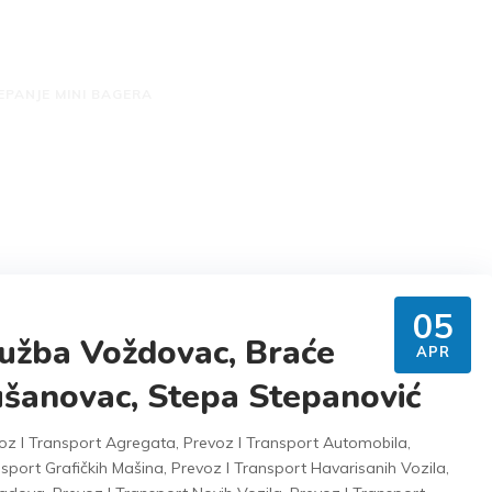
nje mini bagera
EPANJE MINI BAGERA
05
užba Voždovac, Braće
APR
ušanovac, Stepa Stepanović
oz I Transport Agregata
,
Prevoz I Transport Automobila
,
nsport Grafičkih Mašina
,
Prevoz I Transport Havarisanih Vozila
,