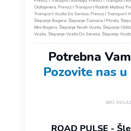
Prevoz I Transport Kombija
,
Prevoz I Transport K
Oldtajmera
,
Prevoz I Transport Radnih Mašina
,
Pr
Transport Vozila Do Servisa
,
Prevoz I Transport V
Šlepanje Bagera
,
Šlepanje Čamaca I Plovila
,
Šlepa
Mini Bagera
,
Šlepanje Novih Vozila
,
Šlepanje Oldt
Vozila
,
Šlepanje Vozila Do Servisa
,
Šlepanje Vozil
Potrebna Vam
Pozovite nas u 
BRZ DOLA
ROAD PULSE - Šlep