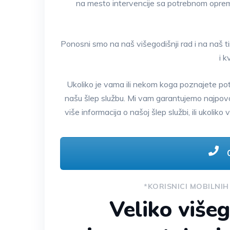
na mesto intervencije sa potrebnom opre
Ponosni smo na naš višegodišnji rad i na naš 
i k
Ukoliko je vama ili nekom koga poznajete po
našu šlep službu. Mi vam garantujemo najpovol
više informacija o našoj šlep službi, ili ukoli
0
*KORISNICI MOBILNIH
Veliko višeg