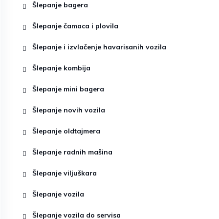
Šlepanje bagera
Šlepanje čamaca i plovila
Šlepanje i izvlačenje havarisanih vozila
Šlepanje kombija
Šlepanje mini bagera
Šlepanje novih vozila
Šlepanje oldtajmera
Šlepanje radnih mašina
Šlepanje viljuškara
Šlepanje vozila
Šlepanje vozila do servisa