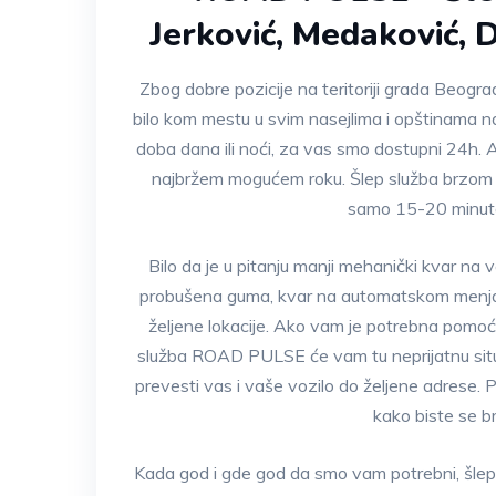
Jerković, Medaković, 
Zbog dobre pozicije na teritoriji grada Beo
bilo kom mestu u svim nasejlima i opštinama n
doba dana ili noći, za vas smo dostupni 24h. A
najbržem mogućem roku. Šlep služba brzom i
samo 15-20 minuta 
Bilo da je u pitanju manji mehanički kvar na v
probušena guma, kvar na automatskom menja
željene lokacije. Ako vam je potrebna pomoć 
služba ROAD PULSE će vam tu neprijatnu situaci
prevesti vas i vaše vozilo do željene adrese
kako biste se br
Kada god i gde god da smo vam potrebni, šl