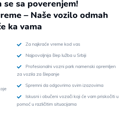
 se sa poverenjem!
vreme – Naše vozilo odmah
će ka vama
Za najkraće vreme kod vas
Najpovoljnija šlep lužba u Srbiji
Profesionalni vozni park namenski opremljen
za vozila za šlepanje
Spremni da odgovrimo svim izazovima
koje
Iskusni i obučeni vozači koji će vam priskočiti u
pomoć u različitim situacijama