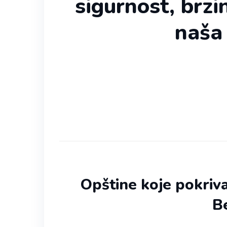
sigurnost, brzin
naša
Opštine koje pokriv
B