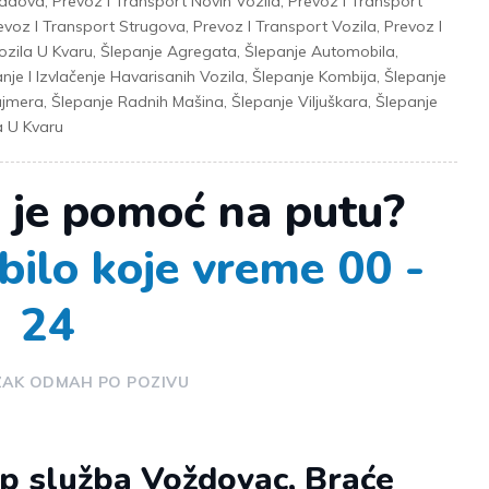
vadova
,
Prevoz I Transport Novih Vozila
,
Prevoz I Transport
evoz I Transport Strugova
,
Prevoz I Transport Vozila
,
Prevoz I
ozila U Kvaru
,
Šlepanje Agregata
,
Šlepanje Automobila
,
nje I Izvlačenje Havarisanih Vozila
,
Šlepanje Kombija
,
Šlepanje
ajmera
,
Šlepanje Radnih Mašina
,
Šlepanje Viljuškara
,
Šlepanje
a U Kvaru
 je pomoć na putu?
bilo koje vreme 00 -
24
ZAK ODMAH PO POZIVU
 služba Voždovac, Braće