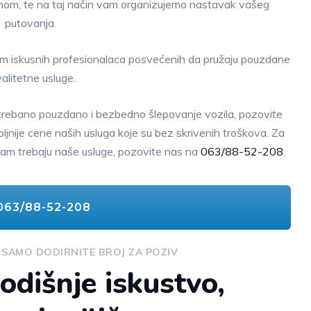
mom, te na taj način vam organizujemo nastavak vašeg
putovanja.
tim iskusnih profesionalaca posvećenih da pružaju pouzdane
valitetne usluge.
trebano pouzdano i bezbedno šlepovanje vozila, pozovite
jnije cene naših usluga koje su bez skrivenih troškova. Za
ko vam trebaju naše usluge, pozovite nas na
063/88-52-208
.
63/88-52-208
 SAMO DODIRNITE BROJ ZA POZIV
odišnje iskustvo,