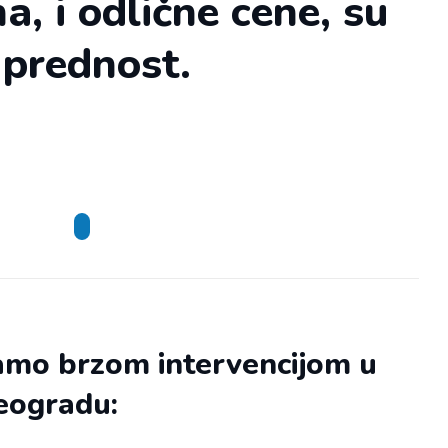
a, i odlične cene, su
 prednost.
amo brzom intervencijom u
eogradu: