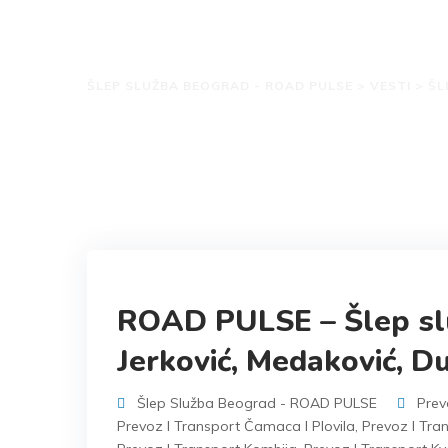
Kategorija: Šlepa
ŠLEP SLUŽBA BEOGRAD - ROAD PULSE
>
VESTI
>
ŠL
ROAD PULSE – Šlep sl
Jerković, Medaković, D
Šlep Služba Beograd - ROAD PULSE
Prev
Prevoz I Transport Čamaca I Plovila
,
Prevoz I Tra