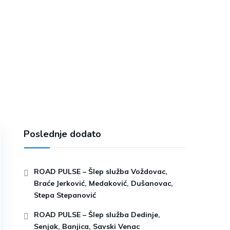
Poslednje dodato
ROAD PULSE – Šlep služba Voždovac,
Braće Jerković, Medaković, Dušanovac,
Stepa Stepanović
ROAD PULSE – Šlep služba Dedinje,
Senjak, Banjica, Savski Venac