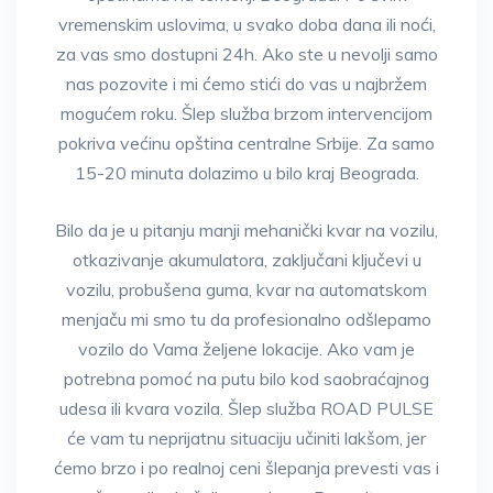
vremenskim uslovima, u svako doba dana ili noći,
za vas smo dostupni 24h. Ako ste u nevolji samo
nas pozovite i mi ćemo stići do vas u najbržem
mogućem roku. Šlep služba brzom intervencijom
pokriva većinu opština centralne Srbije. Za samo
15-20 minuta dolazimo u bilo kraj Beograda.
Bilo da je u pitanju manji mehanički kvar na vozilu,
otkazivanje akumulatora, zaključani ključevi u
vozilu, probušena guma, kvar na automatskom
menjaču mi smo tu da profesionalno odšlepamo
vozilo do Vama željene lokacije. Ako vam je
potrebna pomoć na putu bilo kod saobraćajnog
udesa ili kvara vozila. Šlep služba ROAD PULSE
će vam tu neprijatnu situaciju učiniti lakšom, jer
ćemo brzo i po realnoj ceni šlepanja prevesti vas i