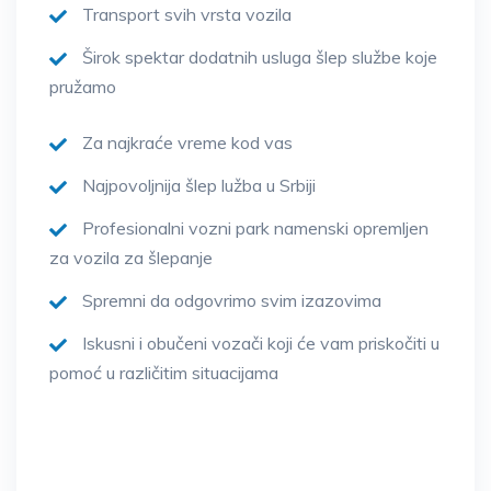
Transport svih vrsta vozila
Širok spektar dodatnih usluga šlep službe koje
pružamo
Za najkraće vreme kod vas
Najpovoljnija šlep lužba u Srbiji
Profesionalni vozni park namenski opremljen
za vozila za šlepanje
Spremni da odgovrimo svim izazovima
Iskusni i obučeni vozači koji će vam priskočiti u
pomoć u različitim situacijama