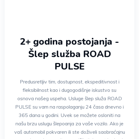
2+ godina postojanja -
Šlep služba ROAD
PULSE
Predusretljiv tim, dostupnost, ekspeditivnost i
fleksibilnost kao i dugogodišnje iskustvo su
osnova našeg uspeha. Usluge šlep služa ROAD
PULSE su vam na raspolaganju 24 časa dnevno i
365 dana u godini. Uvek se možete osloniti na
našu brzu uslugu šlepoanja za vaše vozilo. Ako je
vaš automobil pokvaren ili ste doživeli saobraćajnu