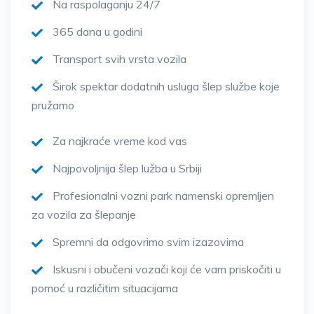
Na raspolaganju 24/7
365 dana u godini
Transport svih vrsta vozila
Širok spektar dodatnih usluga šlep službe koje
pružamo
Za najkraće vreme kod vas
Najpovoljnija šlep lužba u Srbiji
Profesionalni vozni park namenski opremljen
za vozila za šlepanje
Spremni da odgovrimo svim izazovima
Iskusni i obučeni vozači koji će vam priskočiti u
pomoć u različitim situacijama