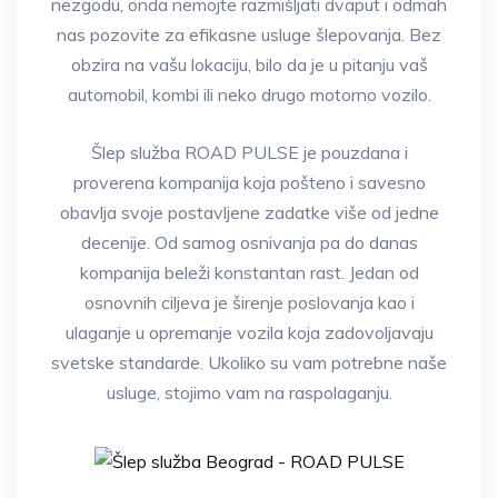
nezgodu, onda nemojte razmišljati dvaput i odmah
nas pozovite za efikasne usluge šlepovanja. Bez
obzira na vašu lokaciju, bilo da je u pitanju vaš
automobil, kombi ili neko drugo motorno vozilo.
Šlep služba ROAD PULSE je pouzdana i
proverena kompanija koja pošteno i savesno
obavlja svoje postavljene zadatke više od jedne
decenije. Od samog osnivanja pa do danas
kompanija beleži konstantan rast. Jedan od
osnovnih ciljeva je širenje poslovanja kao i
ulaganje u opremanje vozila koja zadovoljavaju
svetske standarde. Ukoliko su vam potrebne naše
usluge, stojimo vam na raspolaganju.