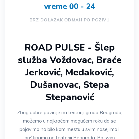
vreme 00 - 24
BRZ DOLAZAK ODMAH PO POZIVU
ROAD PULSE - Šlep
služba Voždovac, Braće
Jerković, Medaković,
Dušanovac, Stepa
Stepanović
Zbog dobre pozicije na teritoriji grada Beograda,
možemo u najkraćem mogućem roku da se
pojavimo na bilo kom mestu u svim nasejlima i
opštinama na teritoriji Beograda. Po svim