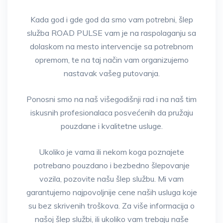
Kada god i gde god da smo vam potrebni, šlep
služba ROAD PULSE vam je na raspolaganju sa
dolaskom na mesto intervencije sa potrebnom
opremom, te na taj način vam organizujemo
nastavak vašeg putovanja.
Ponosni smo na naš višegodišnji rad i na naš tim
iskusnih profesionalaca posvećenih da pružaju
pouzdane i kvalitetne usluge.
Ukoliko je vama ili nekom koga poznajete
potrebano pouzdano i bezbedno šlepovanje
vozila, pozovite našu šlep službu. Mi vam
garantujemo najpovoljnije cene naših usluga koje
su bez skrivenih troškova. Za više informacija o
našoj šlep službi, ili ukoliko vam trebaju naše