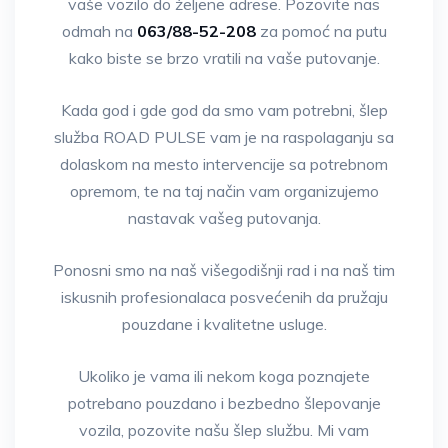
vaše vozilo do željene adrese. Pozovite nas
odmah na
063/88-52-208
za pomoć na putu
kako biste se brzo vratili na vaše putovanje.
Kada god i gde god da smo vam potrebni, šlep
služba ROAD PULSE vam je na raspolaganju sa
dolaskom na mesto intervencije sa potrebnom
opremom, te na taj način vam organizujemo
nastavak vašeg putovanja.
Ponosni smo na naš višegodišnji rad i na naš tim
iskusnih profesionalaca posvećenih da pružaju
pouzdane i kvalitetne usluge.
Ukoliko je vama ili nekom koga poznajete
potrebano pouzdano i bezbedno šlepovanje
vozila, pozovite našu šlep službu. Mi vam