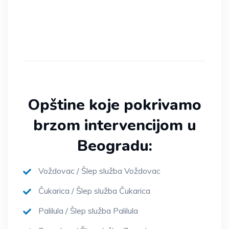
Opštine koje pokrivamo
brzom intervencijom u
Beogradu:
Voždovac / Šlep služba Voždovac
Čukarica / Šlep služba Čukarica
Palilula / Šlep služba Palilula