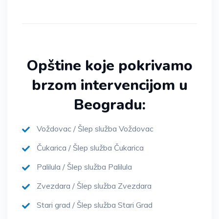
Opštine koje pokrivamo
brzom intervencijom u
Beogradu:
Voždovac / Šlep služba Voždovac
Čukarica / Šlep služba Čukarica
Palilula / Šlep služba Palilula
Zvezdara / Šlep služba Zvezdara
Stari grad / Šlep služba Stari Grad