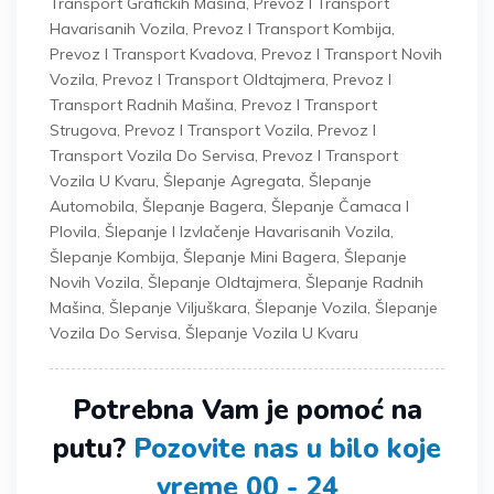
Transport Grafičkih Mašina
,
Prevoz I Transport
Havarisanih Vozila
,
Prevoz I Transport Kombija
,
Prevoz I Transport Kvadova
,
Prevoz I Transport Novih
Vozila
,
Prevoz I Transport Oldtajmera
,
Prevoz I
Transport Radnih Mašina
,
Prevoz I Transport
Strugova
,
Prevoz I Transport Vozila
,
Prevoz I
Transport Vozila Do Servisa
,
Prevoz I Transport
Vozila U Kvaru
,
Šlepanje Agregata
,
Šlepanje
Automobila
,
Šlepanje Bagera
,
Šlepanje Čamaca I
Plovila
,
Šlepanje I Izvlačenje Havarisanih Vozila
,
Šlepanje Kombija
,
Šlepanje Mini Bagera
,
Šlepanje
Novih Vozila
,
Šlepanje Oldtajmera
,
Šlepanje Radnih
Mašina
,
Šlepanje Viljuškara
,
Šlepanje Vozila
,
Šlepanje
Vozila Do Servisa
,
Šlepanje Vozila U Kvaru
Potrebna Vam je pomoć na
putu?
Pozovite nas u bilo koje
vreme 00 - 24