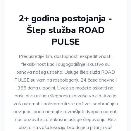
2+ godina postojanja -
Šlep služba ROAD
PULSE
Predusretljiv tim, dostupnost, ekspeditivnost i
fleksibilnost kao i dugogodišnje iskustvo su
osnova našeg uspeha. Usluge šlep služa ROAD
PULSE su vam na raspolaganju 24 časa dnevno i
365 dana u godini. Uvek se možete osloniti na
našu brzu uslugu šlepoanja za vaše vozilo. Ako je
vaš automobil pokvaren ili ste doživeli saobraćajnu
nezgodu, onda nemojte razmišljati dvaput i odmah
nas pozovite za efikasne usluge šlepovanja. Bez
obzira na vašu lokaciju, bilo da je u pitanju vaš