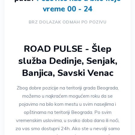
vreme 00 - 24
BRZ DOLAZAK ODMAH PO POZIVU
ROAD PULSE - Šlep
služba Dedinje, Senjak,
Banjica, Savski Venac
Zbog dobre pozicije na teritoriji grada Beograda,
možemo u najkraćem mogućem roku da se
pojavimo na bilo kom mestu u svim nasejlima i
opštinama na teritoriji Beograda. Po svim
vremenskim uslovima, u svako doba dana ili noći,
za vas smo dostupni 24h. Ako ste u nevolji samo