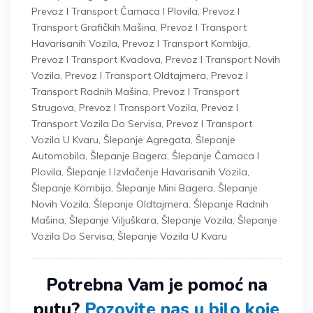
Prevoz I Transport Čamaca I Plovila
,
Prevoz I
Transport Grafičkih Mašina
,
Prevoz I Transport
Havarisanih Vozila
,
Prevoz I Transport Kombija
,
Prevoz I Transport Kvadova
,
Prevoz I Transport Novih
Vozila
,
Prevoz I Transport Oldtajmera
,
Prevoz I
Transport Radnih Mašina
,
Prevoz I Transport
Strugova
,
Prevoz I Transport Vozila
,
Prevoz I
Transport Vozila Do Servisa
,
Prevoz I Transport
Vozila U Kvaru
,
Šlepanje Agregata
,
Šlepanje
Automobila
,
Šlepanje Bagera
,
Šlepanje Čamaca I
Plovila
,
Šlepanje I Izvlačenje Havarisanih Vozila
,
Šlepanje Kombija
,
Šlepanje Mini Bagera
,
Šlepanje
Novih Vozila
,
Šlepanje Oldtajmera
,
Šlepanje Radnih
Mašina
,
Šlepanje Viljuškara
,
Šlepanje Vozila
,
Šlepanje
Vozila Do Servisa
,
Šlepanje Vozila U Kvaru
Potrebna Vam je pomoć na
putu?
Pozovite nas u bilo koje