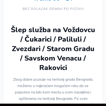
BRZ DOLAZAK ODMAH PO POZIVU
Šlep služba na Voždovcu
/ Čukarici / Paliluli /
Zvezdari / Starom Gradu
/ Savskom Venacu /
Rakovici
Zbog dobre pozicije na teritoriji grada Beograda,
možemo u najkraćem mogućem roku da se
pojavimo na bilo kom mestu u svim nasejlima i
opštinama na teritoriji Beograda. Po svim
vremenskim uslovima, u svako doba dana ili noći,