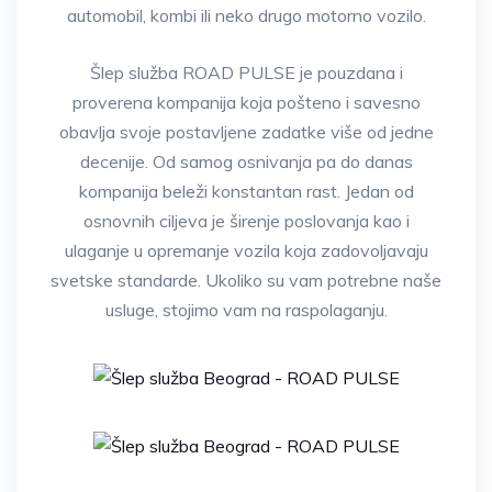
automobil, kombi ili neko drugo motorno vozilo.
Šlep služba ROAD PULSE je pouzdana i
proverena kompanija koja pošteno i savesno
obavlja svoje postavljene zadatke više od jedne
decenije. Od samog osnivanja pa do danas
kompanija beleži konstantan rast. Jedan od
osnovnih ciljeva je širenje poslovanja kao i
ulaganje u opremanje vozila koja zadovoljavaju
svetske standarde. Ukoliko su vam potrebne naše
usluge, stojimo vam na raspolaganju.