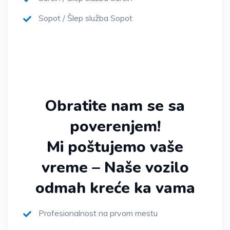
Sopot / Šlep služba Sopot
Obratite nam se sa
poverenjem!
Mi poštujemo vaše
vreme – Naše vozilo
odmah kreće ka vama
Profesionalnost na prvom mestu