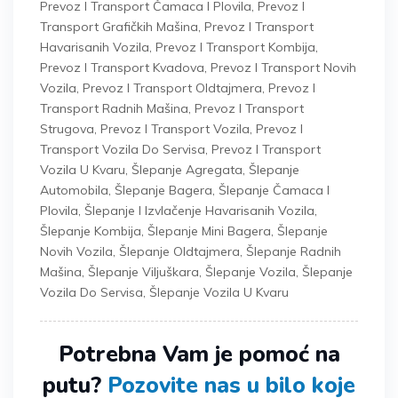
Prevoz I Transport Čamaca I Plovila
,
Prevoz I
Transport Grafičkih Mašina
,
Prevoz I Transport
Havarisanih Vozila
,
Prevoz I Transport Kombija
,
Prevoz I Transport Kvadova
,
Prevoz I Transport Novih
Vozila
,
Prevoz I Transport Oldtajmera
,
Prevoz I
Transport Radnih Mašina
,
Prevoz I Transport
Strugova
,
Prevoz I Transport Vozila
,
Prevoz I
Transport Vozila Do Servisa
,
Prevoz I Transport
Vozila U Kvaru
,
Šlepanje Agregata
,
Šlepanje
Automobila
,
Šlepanje Bagera
,
Šlepanje Čamaca I
Plovila
,
Šlepanje I Izvlačenje Havarisanih Vozila
,
Šlepanje Kombija
,
Šlepanje Mini Bagera
,
Šlepanje
Novih Vozila
,
Šlepanje Oldtajmera
,
Šlepanje Radnih
Mašina
,
Šlepanje Viljuškara
,
Šlepanje Vozila
,
Šlepanje
Vozila Do Servisa
,
Šlepanje Vozila U Kvaru
Potrebna Vam je pomoć na
putu?
Pozovite nas u bilo koje