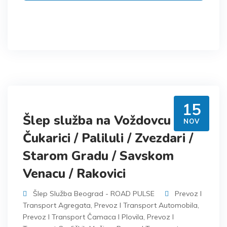
15
Šlep služba na Voždovcu /
NOV
Čukarici / Paliluli / Zvezdari /
Starom Gradu / Savskom
Venacu / Rakovici
Šlep Služba Beograd - ROAD PULSE
Prevoz I
Transport Agregata
,
Prevoz I Transport Automobila
,
Prevoz I Transport Čamaca I Plovila
,
Prevoz I