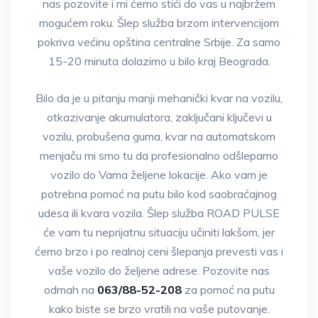
nas pozovite i mi ćemo stići do vas u najbržem
mogućem roku. Šlep služba brzom intervencijom
pokriva većinu opština centralne Srbije. Za samo
15-20 minuta dolazimo u bilo kraj Beograda.
Bilo da je u pitanju manji mehanički kvar na vozilu,
otkazivanje akumulatora, zaključani ključevi u
vozilu, probušena guma, kvar na automatskom
menjaču mi smo tu da profesionalno odšlepamo
vozilo do Vama željene lokacije. Ako vam je
potrebna pomoć na putu bilo kod saobraćajnog
udesa ili kvara vozila. Šlep služba ROAD PULSE
će vam tu neprijatnu situaciju učiniti lakšom, jer
ćemo brzo i po realnoj ceni šlepanja prevesti vas i
vaše vozilo do željene adrese. Pozovite nas
odmah na
063/88-52-208
za pomoć na putu
kako biste se brzo vratili na vaše putovanje.