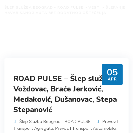
ŠLEP SLUŽBA BEOGRAD - ROAD PULSE
>
VESTI
>
ŠLEPANJE
HAVARISANOG AUTA BEZ DODATNOG OŠTEĆENJA
05
ROAD PULSE – Šlep služba
APR
Voždovac, Braće Jerković,
Medaković, Dušanovac, Stepa
Stepanović
Šlep Služba Beograd - ROAD PULSE
Prevoz I
Transport Agregata
,
Prevoz I Transport Automobila
,