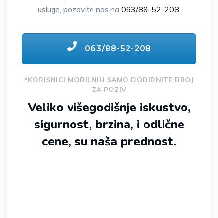
usluge, pozovite nas na
063/88-52-208
.
063/88-52-208
*KORISNICI MOBILNIH SAMO DODIRNITE BROJ
ZA POZIV
Veliko višegodišnje iskustvo,
sigurnost, brzina, i odlične
cene, su naša prednost.