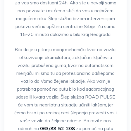
za vas smo dostupni 24h. Ako ste u nevolji samo
nas pozovite i mi ćemo stići do vas u najbržem
mogućem roku. Šlep služba brzom intervencijom
pokriva većinu opština centralne Srbije. Za samo
15-20 minuta dolazimo u bilo kraj Beograda.
Bilo da je u pitanju manji mehanički kvar na vozilu,
otkazivanje akumulatora, zaključani ključevi u
vozilu, probušena guma, kvar na automatskom
menjaču mi smo tu da profesionalno odšlepamo
vozilo do Vama željene lokacije. Ako vam je
potrebna pomoć na putu bilo kod saobraćajnog
udesa ili kvara vozila. Šlep služba ROAD PULSE
će vam tu neprijatnu situaciju učiniti lakšom, jer
ćemo brzo i po realnoj ceni šlepanja prevesti vas i
vaše vozilo do željene adrese. Pozovite nas
odmah na
063/88-52-208
za pomoć na putu