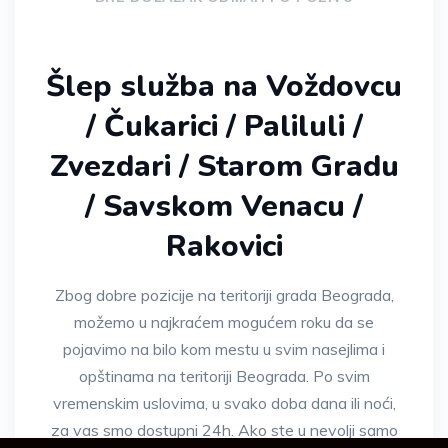
Šlep služba na Voždovcu
/ Čukarici / Paliluli /
Zvezdari / Starom Gradu
/ Savskom Venacu /
Rakovici
Zbog dobre pozicije na teritoriji grada Beograda,
možemo u najkraćem mogućem roku da se
pojavimo na bilo kom mestu u svim nasejlima i
opštinama na teritoriji Beograda. Po svim
vremenskim uslovima, u svako doba dana ili noći,
za vas smo dostupni 24h. Ako ste u nevolji samo