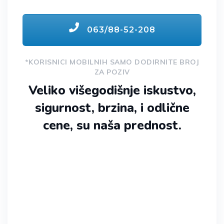
063/88-52-208
*KORISNICI MOBILNIH SAMO DODIRNITE BROJ
ZA POZIV
Veliko višegodišnje iskustvo,
sigurnost, brzina, i odlične
cene, su naša prednost.