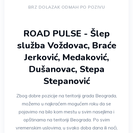
BRZ DOLAZAK ODMAH PO POZIVU
ROAD PULSE - Šlep
služba Voždovac, Braće
Jerković, Medaković,
Dušanovac, Stepa
Stepanović
Zbog dobre pozicije na teritoriji grada Beograda,
možemo u najkraćem mogućem roku da se
pojavimo na bilo kom mestu u svim nasejlima i
opštinama na teritoriji Beograda. Po svim
vremenskim uslovima, u svako doba dana ili noći,