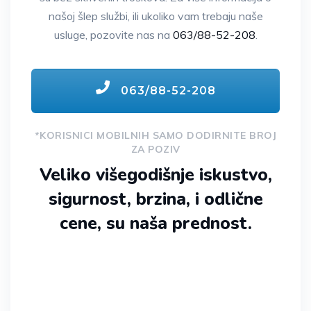
našoj šlep službi, ili ukoliko vam trebaju naše
usluge, pozovite nas na
063/88-52-208
.
063/88-52-208
*KORISNICI MOBILNIH SAMO DODIRNITE BROJ
ZA POZIV
Veliko višegodišnje iskustvo,
sigurnost, brzina, i odlične
cene, su naša prednost.