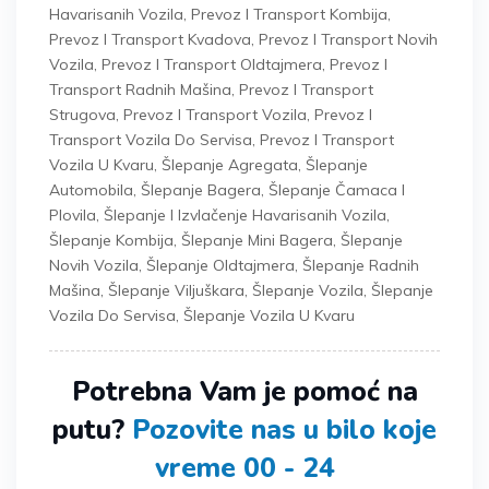
Havarisanih Vozila
,
Prevoz I Transport Kombija
,
Prevoz I Transport Kvadova
,
Prevoz I Transport Novih
Vozila
,
Prevoz I Transport Oldtajmera
,
Prevoz I
Transport Radnih Mašina
,
Prevoz I Transport
Strugova
,
Prevoz I Transport Vozila
,
Prevoz I
Transport Vozila Do Servisa
,
Prevoz I Transport
Vozila U Kvaru
,
Šlepanje Agregata
,
Šlepanje
Automobila
,
Šlepanje Bagera
,
Šlepanje Čamaca I
Plovila
,
Šlepanje I Izvlačenje Havarisanih Vozila
,
Šlepanje Kombija
,
Šlepanje Mini Bagera
,
Šlepanje
Novih Vozila
,
Šlepanje Oldtajmera
,
Šlepanje Radnih
Mašina
,
Šlepanje Viljuškara
,
Šlepanje Vozila
,
Šlepanje
Vozila Do Servisa
,
Šlepanje Vozila U Kvaru
Potrebna Vam je pomoć na
putu?
Pozovite nas u bilo koje
vreme 00 - 24