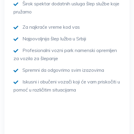
Širok spektar dodatnih usluga šlep službe koje
pružamo
Za najkraće vreme kod vas
Najpovoljnija šlep lužba u Srbiji
Profesionalni vozni park namenski opremljen
za vozila za šlepanje
Spremni da odgovrimo svim izazovima
Iskusni i obučeni vozači koji će vam priskočiti u
pomoć u različitim situacijama