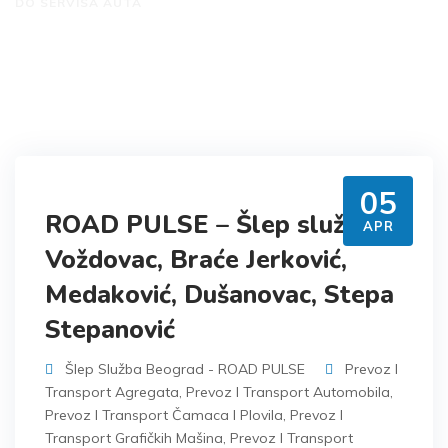
DO SERVISA AUTA
05
ROAD PULSE – Šlep služba
APR
Voždovac, Braće Jerković,
Medaković, Dušanovac, Stepa
Stepanović
Šlep Služba Beograd - ROAD PULSE
Prevoz I
Transport Agregata
,
Prevoz I Transport Automobila
,
Prevoz I Transport Čamaca I Plovila
,
Prevoz I
Transport Grafičkih Mašina
,
Prevoz I Transport