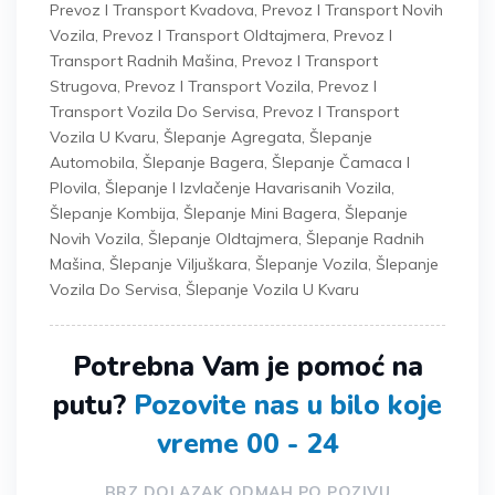
Prevoz I Transport Kvadova
,
Prevoz I Transport Novih
Vozila
,
Prevoz I Transport Oldtajmera
,
Prevoz I
Transport Radnih Mašina
,
Prevoz I Transport
Strugova
,
Prevoz I Transport Vozila
,
Prevoz I
Transport Vozila Do Servisa
,
Prevoz I Transport
Vozila U Kvaru
,
Šlepanje Agregata
,
Šlepanje
Automobila
,
Šlepanje Bagera
,
Šlepanje Čamaca I
Plovila
,
Šlepanje I Izvlačenje Havarisanih Vozila
,
Šlepanje Kombija
,
Šlepanje Mini Bagera
,
Šlepanje
Novih Vozila
,
Šlepanje Oldtajmera
,
Šlepanje Radnih
Mašina
,
Šlepanje Viljuškara
,
Šlepanje Vozila
,
Šlepanje
Vozila Do Servisa
,
Šlepanje Vozila U Kvaru
Potrebna Vam je pomoć na
putu?
Pozovite nas u bilo koje
vreme 00 - 24
BRZ DOLAZAK ODMAH PO POZIVU