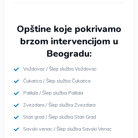
Opštine koje pokrivamo
brzom intervencijom u
Beogradu:
Voždovac / Šlep služba Voždovac
Čukarica / Šlep služba Čukarica
Palilula / Šlep služba Palilula
Zvezdara / Šlep služba Zvezdara
Stari grad / Šlep služba Stari Grad
Savski venac / Šlep služba Savski Venac