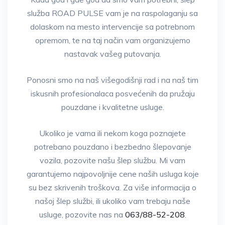
služba ROAD PULSE vam je na raspolaganju sa
dolaskom na mesto intervencije sa potrebnom
opremom, te na taj način vam organizujemo
nastavak vašeg putovanja.
Ponosni smo na naš višegodišnji rad i na naš tim
iskusnih profesionalaca posvećenih da pružaju
pouzdane i kvalitetne usluge.
Ukoliko je vama ili nekom koga poznajete
potrebano pouzdano i bezbedno šlepovanje
vozila, pozovite našu šlep službu. Mi vam
garantujemo najpovoljnije cene naših usluga koje
su bez skrivenih troškova. Za više informacija o
našoj šlep službi, ili ukoliko vam trebaju naše
usluge, pozovite nas na
063/88-52-208
.