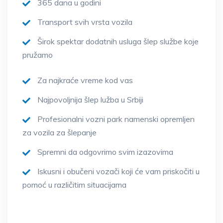
365 dana u godini
Transport svih vrsta vozila
Širok spektar dodatnih usluga šlep službe koje
pružamo
Za najkraće vreme kod vas
Najpovoljnija šlep lužba u Srbiji
Profesionalni vozni park namenski opremljen
za vozila za šlepanje
Spremni da odgovrimo svim izazovima
Iskusni i obučeni vozači koji će vam priskočiti u
pomoć u različitim situacijama