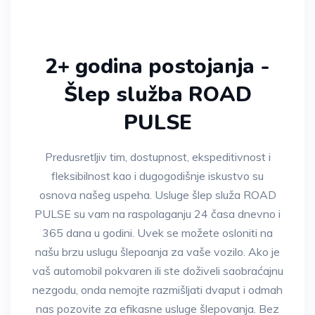
2+ godina postojanja -
Šlep služba ROAD
PULSE
Predusretljiv tim, dostupnost, ekspeditivnost i
fleksibilnost kao i dugogodišnje iskustvo su
osnova našeg uspeha. Usluge šlep služa ROAD
PULSE su vam na raspolaganju 24 časa dnevno i
365 dana u godini. Uvek se možete osloniti na
našu brzu uslugu šlepoanja za vaše vozilo. Ako je
vaš automobil pokvaren ili ste doživeli saobraćajnu
nezgodu, onda nemojte razmišljati dvaput i odmah
nas pozovite za efikasne usluge šlepovanja. Bez