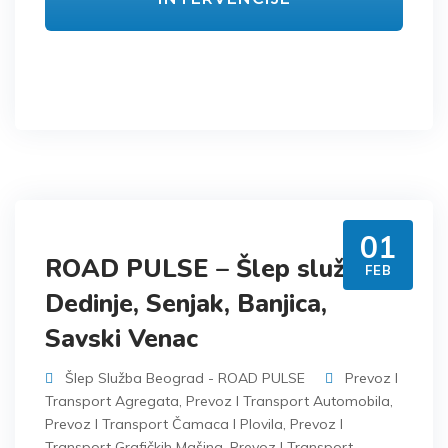
01
ROAD PULSE – Šlep služba
FEB
Dedinje, Senjak, Banjica,
Savski Venac
Šlep Služba Beograd - ROAD PULSE
Prevoz I
Transport Agregata
,
Prevoz I Transport Automobila
,
Prevoz I Transport Čamaca I Plovila
,
Prevoz I
Transport Grafičkih Mašina
,
Prevoz I Transport