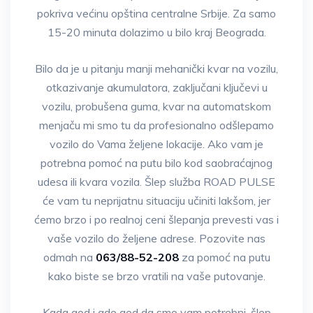
pokriva većinu opština centralne Srbije. Za samo
15-20 minuta dolazimo u bilo kraj Beograda.
Bilo da je u pitanju manji mehanički kvar na vozilu,
otkazivanje akumulatora, zaključani ključevi u
vozilu, probušena guma, kvar na automatskom
menjaču mi smo tu da profesionalno odšlepamo
vozilo do Vama željene lokacije. Ako vam je
potrebna pomoć na putu bilo kod saobraćajnog
udesa ili kvara vozila. Šlep služba ROAD PULSE
će vam tu neprijatnu situaciju učiniti lakšom, jer
ćemo brzo i po realnoj ceni šlepanja prevesti vas i
vaše vozilo do željene adrese. Pozovite nas
odmah na
063/88-52-208
za pomoć na putu
kako biste se brzo vratili na vaše putovanje.
Kada god i gde god da smo vam potrebni, šlep