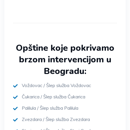
Opštine koje pokrivamo
brzom intervencijom u
Beogradu:
Voždovac / Šlep služba Voždovac
Čukarica / Šlep služba Čukarica
Palilula / Šlep služba Palilula
Zvezdara / Šlep služba Zvezdara