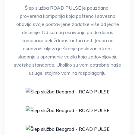
Šlep služba ROAD PULSE je pouzdana i
proverena kompanija koja pošteno i savesno
obavlja svoje postavljene zadatke više od jedne
decenije. Od samog osnivanja pa do danas
kompanija beleži konstantan rast. Jedan od
osnovnih ciljeva je širenje poslovanja kao i
ulaganje u opremanje vozila koja zadovoljavaju
svetske standarde. Ukoliko su vam potrebne naše
usluge, stojimo vam na raspolaganju.