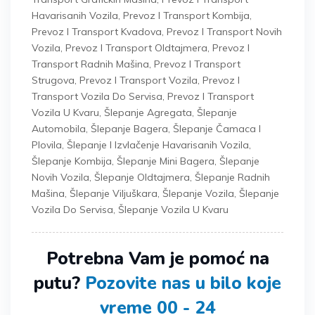
Havarisanih Vozila
,
Prevoz I Transport Kombija
,
Prevoz I Transport Kvadova
,
Prevoz I Transport Novih
Vozila
,
Prevoz I Transport Oldtajmera
,
Prevoz I
Transport Radnih Mašina
,
Prevoz I Transport
Strugova
,
Prevoz I Transport Vozila
,
Prevoz I
Transport Vozila Do Servisa
,
Prevoz I Transport
Vozila U Kvaru
,
Šlepanje Agregata
,
Šlepanje
Automobila
,
Šlepanje Bagera
,
Šlepanje Čamaca I
Plovila
,
Šlepanje I Izvlačenje Havarisanih Vozila
,
Šlepanje Kombija
,
Šlepanje Mini Bagera
,
Šlepanje
Novih Vozila
,
Šlepanje Oldtajmera
,
Šlepanje Radnih
Mašina
,
Šlepanje Viljuškara
,
Šlepanje Vozila
,
Šlepanje
Vozila Do Servisa
,
Šlepanje Vozila U Kvaru
Potrebna Vam je pomoć na
putu?
Pozovite nas u bilo koje
vreme 00 - 24