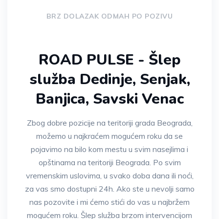
BRZ DOLAZAK ODMAH PO POZIVU
ROAD PULSE - Šlep
služba Dedinje, Senjak,
Banjica, Savski Venac
Zbog dobre pozicije na teritoriji grada Beograda,
možemo u najkraćem mogućem roku da se
pojavimo na bilo kom mestu u svim nasejlima i
opštinama na teritoriji Beograda. Po svim
vremenskim uslovima, u svako doba dana ili noći,
za vas smo dostupni 24h. Ako ste u nevolji samo
nas pozovite i mi ćemo stići do vas u najbržem
mogućem roku. Šlep služba brzom intervencijom