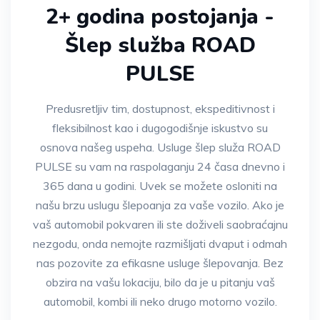
2+ godina postojanja -
Šlep služba ROAD
PULSE
Predusretljiv tim, dostupnost, ekspeditivnost i
fleksibilnost kao i dugogodišnje iskustvo su
osnova našeg uspeha. Usluge šlep služa ROAD
PULSE su vam na raspolaganju 24 časa dnevno i
365 dana u godini. Uvek se možete osloniti na
našu brzu uslugu šlepoanja za vaše vozilo. Ako je
vaš automobil pokvaren ili ste doživeli saobraćajnu
nezgodu, onda nemojte razmišljati dvaput i odmah
nas pozovite za efikasne usluge šlepovanja. Bez
obzira na vašu lokaciju, bilo da je u pitanju vaš
automobil, kombi ili neko drugo motorno vozilo.