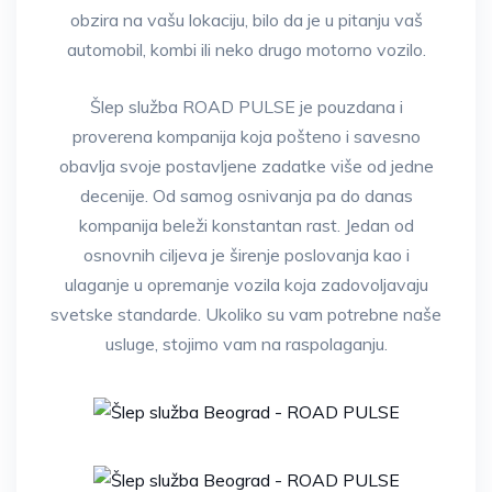
obzira na vašu lokaciju, bilo da je u pitanju vaš
automobil, kombi ili neko drugo motorno vozilo.
Šlep služba ROAD PULSE je pouzdana i
proverena kompanija koja pošteno i savesno
obavlja svoje postavljene zadatke više od jedne
decenije. Od samog osnivanja pa do danas
kompanija beleži konstantan rast. Jedan od
osnovnih ciljeva je širenje poslovanja kao i
ulaganje u opremanje vozila koja zadovoljavaju
svetske standarde. Ukoliko su vam potrebne naše
usluge, stojimo vam na raspolaganju.