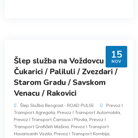
15
Šlep služba na Voždovcu /
NOV
Čukarici / Paliluli / Zvezdari /
Starom Gradu / Savskom
Venacu / Rakovici
Šlep Služba Beograd - ROAD PULSE
Prevoz I
Transport Agregata
,
Prevoz I Transport Automobila
,
Prevoz I Transport Čamaca I Plovila
,
Prevoz I
Transport Grafičkih Mašina
,
Prevoz I Transport
Havarisanih Vozila
,
Prevoz I Transport Kombija
,