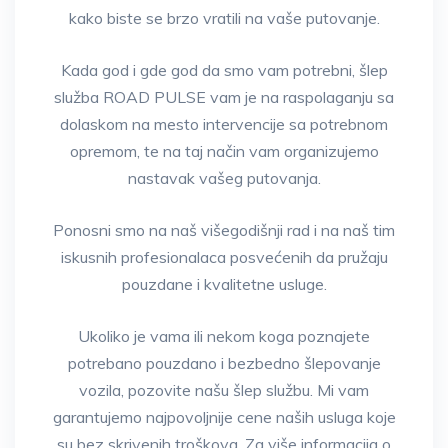
kako biste se brzo vratili na vaše putovanje.
Kada god i gde god da smo vam potrebni, šlep
služba ROAD PULSE vam je na raspolaganju sa
dolaskom na mesto intervencije sa potrebnom
opremom, te na taj način vam organizujemo
nastavak vašeg putovanja.
Ponosni smo na naš višegodišnji rad i na naš tim
iskusnih profesionalaca posvećenih da pružaju
pouzdane i kvalitetne usluge.
Ukoliko je vama ili nekom koga poznajete
potrebano pouzdano i bezbedno šlepovanje
vozila, pozovite našu šlep službu. Mi vam
garantujemo najpovoljnije cene naših usluga koje
su bez skrivenih troškova. Za više informacija o