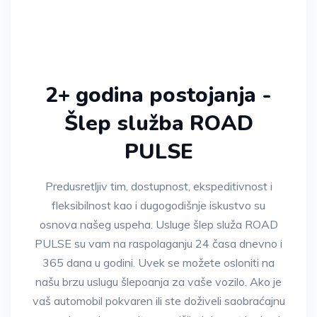
2+ godina postojanja -
Šlep služba ROAD
PULSE
Predusretljiv tim, dostupnost, ekspeditivnost i
fleksibilnost kao i dugogodišnje iskustvo su
osnova našeg uspeha. Usluge šlep služa ROAD
PULSE su vam na raspolaganju 24 časa dnevno i
365 dana u godini. Uvek se možete osloniti na
našu brzu uslugu šlepoanja za vaše vozilo. Ako je
vaš automobil pokvaren ili ste doživeli saobraćajnu