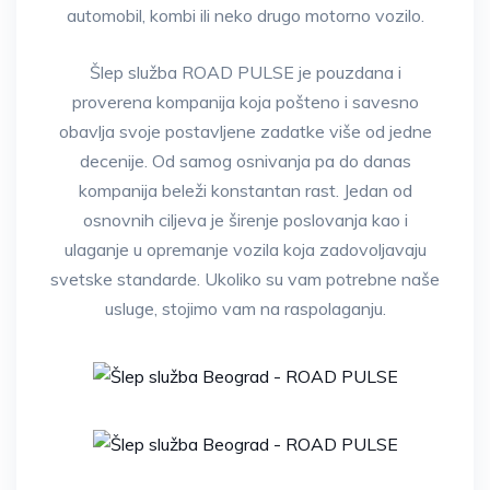
automobil, kombi ili neko drugo motorno vozilo.
Šlep služba ROAD PULSE je pouzdana i
proverena kompanija koja pošteno i savesno
obavlja svoje postavljene zadatke više od jedne
decenije. Od samog osnivanja pa do danas
kompanija beleži konstantan rast. Jedan od
osnovnih ciljeva je širenje poslovanja kao i
ulaganje u opremanje vozila koja zadovoljavaju
svetske standarde. Ukoliko su vam potrebne naše
usluge, stojimo vam na raspolaganju.