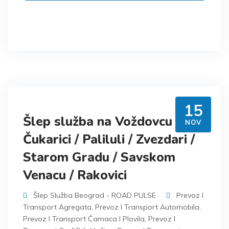
15
Šlep služba na Voždovcu /
NOV
Čukarici / Paliluli / Zvezdari /
Starom Gradu / Savskom
Venacu / Rakovici
Šlep Služba Beograd - ROAD PULSE
Prevoz I
Transport Agregata
,
Prevoz I Transport Automobila
,
Prevoz I Transport Čamaca I Plovila
,
Prevoz I