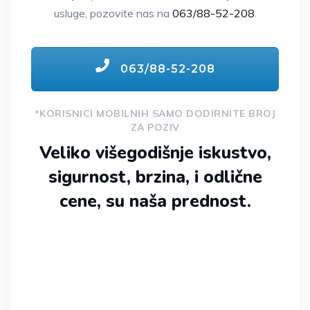
usluge, pozovite nas na
063/88-52-208
.
063/88-52-208
*KORISNICI MOBILNIH SAMO DODIRNITE BROJ
ZA POZIV
Veliko višegodišnje iskustvo,
sigurnost, brzina, i odlične
cene, su naša prednost.