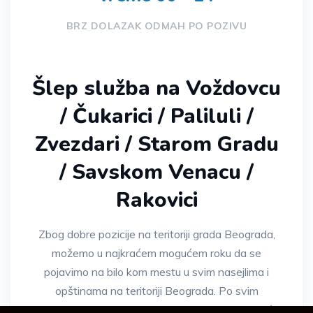
BRZ DOLAZAK ODMAH PO POZIVU
Šlep služba na Voždovcu
/ Čukarici / Paliluli /
Zvezdari / Starom Gradu
/ Savskom Venacu /
Rakovici
Zbog dobre pozicije na teritoriji grada Beograda,
možemo u najkraćem mogućem roku da se
pojavimo na bilo kom mestu u svim nasejlima i
opštinama na teritoriji Beograda. Po svim
vremenskim uslovima, u svako doba dana ili noći,