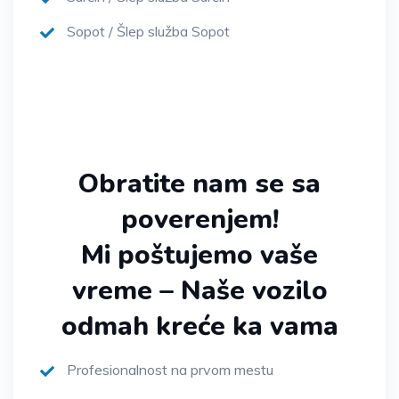
Sopot / Šlep služba Sopot
Obratite nam se sa
poverenjem!
Mi poštujemo vaše
vreme – Naše vozilo
odmah kreće ka vama
Profesionalnost na prvom mestu