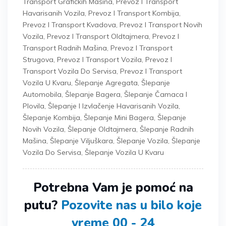
Transport Grafičkih Mašina
,
Prevoz I Transport
Havarisanih Vozila
,
Prevoz I Transport Kombija
,
Prevoz I Transport Kvadova
,
Prevoz I Transport Novih
Vozila
,
Prevoz I Transport Oldtajmera
,
Prevoz I
Transport Radnih Mašina
,
Prevoz I Transport
Strugova
,
Prevoz I Transport Vozila
,
Prevoz I
Transport Vozila Do Servisa
,
Prevoz I Transport
Vozila U Kvaru
,
Šlepanje Agregata
,
Šlepanje
Automobila
,
Šlepanje Bagera
,
Šlepanje Čamaca I
Plovila
,
Šlepanje I Izvlačenje Havarisanih Vozila
,
Šlepanje Kombija
,
Šlepanje Mini Bagera
,
Šlepanje
Novih Vozila
,
Šlepanje Oldtajmera
,
Šlepanje Radnih
Mašina
,
Šlepanje Viljuškara
,
Šlepanje Vozila
,
Šlepanje
Vozila Do Servisa
,
Šlepanje Vozila U Kvaru
Potrebna Vam je pomoć na
putu?
Pozovite nas u bilo koje
vreme 00 - 24