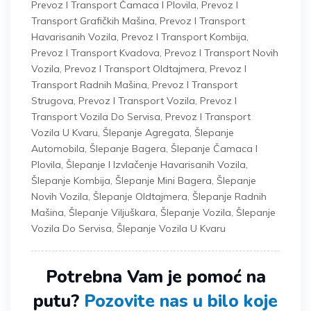
Prevoz I Transport Čamaca I Plovila
,
Prevoz I
Transport Grafičkih Mašina
,
Prevoz I Transport
Havarisanih Vozila
,
Prevoz I Transport Kombija
,
Prevoz I Transport Kvadova
,
Prevoz I Transport Novih
Vozila
,
Prevoz I Transport Oldtajmera
,
Prevoz I
Transport Radnih Mašina
,
Prevoz I Transport
Strugova
,
Prevoz I Transport Vozila
,
Prevoz I
Transport Vozila Do Servisa
,
Prevoz I Transport
Vozila U Kvaru
,
Šlepanje Agregata
,
Šlepanje
Automobila
,
Šlepanje Bagera
,
Šlepanje Čamaca I
Plovila
,
Šlepanje I Izvlačenje Havarisanih Vozila
,
Šlepanje Kombija
,
Šlepanje Mini Bagera
,
Šlepanje
Novih Vozila
,
Šlepanje Oldtajmera
,
Šlepanje Radnih
Mašina
,
Šlepanje Viljuškara
,
Šlepanje Vozila
,
Šlepanje
Vozila Do Servisa
,
Šlepanje Vozila U Kvaru
Potrebna Vam je pomoć na
putu?
Pozovite nas u bilo koje