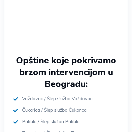
Opštine koje pokrivamo
brzom intervencijom u
Beogradu:
Voždovac / Šlep služba Voždovac
Čukarica / Šlep služba Čukarica
Palilula / Šlep služba Palilula