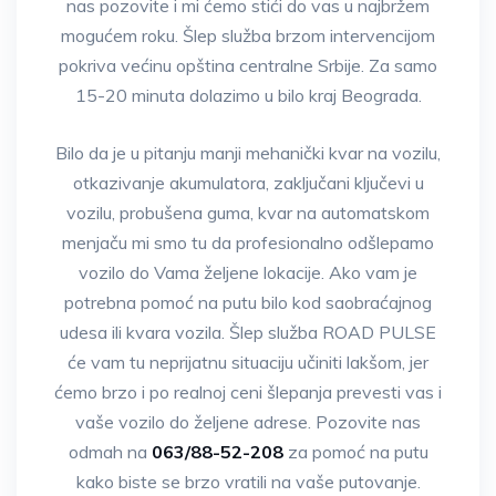
nas pozovite i mi ćemo stići do vas u najbržem
mogućem roku. Šlep služba brzom intervencijom
pokriva većinu opština centralne Srbije. Za samo
15-20 minuta dolazimo u bilo kraj Beograda.
Bilo da je u pitanju manji mehanički kvar na vozilu,
otkazivanje akumulatora, zaključani ključevi u
vozilu, probušena guma, kvar na automatskom
menjaču mi smo tu da profesionalno odšlepamo
vozilo do Vama željene lokacije. Ako vam je
potrebna pomoć na putu bilo kod saobraćajnog
udesa ili kvara vozila. Šlep služba ROAD PULSE
će vam tu neprijatnu situaciju učiniti lakšom, jer
ćemo brzo i po realnoj ceni šlepanja prevesti vas i
vaše vozilo do željene adrese. Pozovite nas
odmah na
063/88-52-208
za pomoć na putu
kako biste se brzo vratili na vaše putovanje.