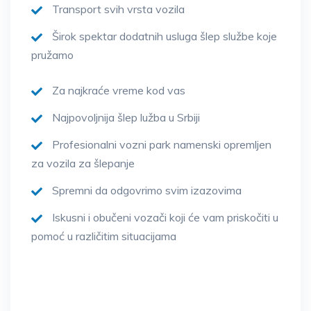
Transport svih vrsta vozila
Širok spektar dodatnih usluga šlep službe koje
pružamo
Za najkraće vreme kod vas
Najpovoljnija šlep lužba u Srbiji
Profesionalni vozni park namenski opremljen
za vozila za šlepanje
Spremni da odgovrimo svim izazovima
Iskusni i obučeni vozači koji će vam priskočiti u
pomoć u različitim situacijama