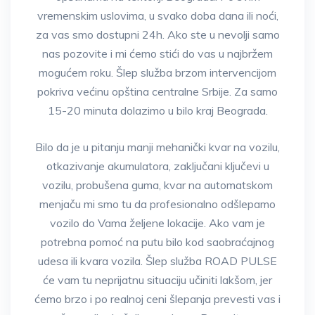
vremenskim uslovima, u svako doba dana ili noći,
za vas smo dostupni 24h. Ako ste u nevolji samo
nas pozovite i mi ćemo stići do vas u najbržem
mogućem roku. Šlep služba brzom intervencijom
pokriva većinu opština centralne Srbije. Za samo
15-20 minuta dolazimo u bilo kraj Beograda.
Bilo da je u pitanju manji mehanički kvar na vozilu,
otkazivanje akumulatora, zaključani ključevi u
vozilu, probušena guma, kvar na automatskom
menjaču mi smo tu da profesionalno odšlepamo
vozilo do Vama željene lokacije. Ako vam je
potrebna pomoć na putu bilo kod saobraćajnog
udesa ili kvara vozila. Šlep služba ROAD PULSE
će vam tu neprijatnu situaciju učiniti lakšom, jer
ćemo brzo i po realnoj ceni šlepanja prevesti vas i