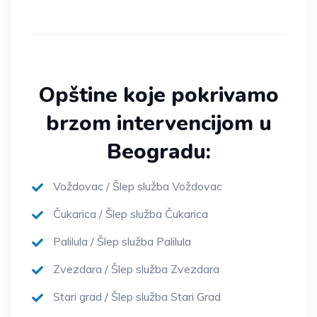
Opštine koje pokrivamo
brzom intervencijom u
Beogradu:
Voždovac / Šlep služba Voždovac
Čukarica / Šlep služba Čukarica
Palilula / Šlep služba Palilula
Zvezdara / Šlep služba Zvezdara
Stari grad / Šlep služba Stari Grad