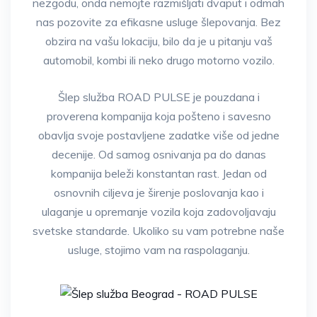
nezgodu, onda nemojte razmišljati dvaput i odmah
nas pozovite za efikasne usluge šlepovanja. Bez
obzira na vašu lokaciju, bilo da je u pitanju vaš
automobil, kombi ili neko drugo motorno vozilo.
Šlep služba ROAD PULSE je pouzdana i
proverena kompanija koja pošteno i savesno
obavlja svoje postavljene zadatke više od jedne
decenije. Od samog osnivanja pa do danas
kompanija beleži konstantan rast. Jedan od
osnovnih ciljeva je širenje poslovanja kao i
ulaganje u opremanje vozila koja zadovoljavaju
svetske standarde. Ukoliko su vam potrebne naše
usluge, stojimo vam na raspolaganju.