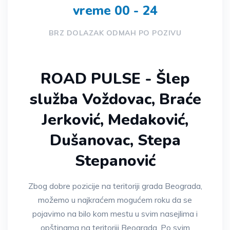
vreme 00 - 24
BRZ DOLAZAK ODMAH PO POZIVU
ROAD PULSE - Šlep
služba Voždovac, Braće
Jerković, Medaković,
Dušanovac, Stepa
Stepanović
Zbog dobre pozicije na teritoriji grada Beograda,
možemo u najkraćem mogućem roku da se
pojavimo na bilo kom mestu u svim nasejlima i
opštinama na teritoriji Beograda. Po svim