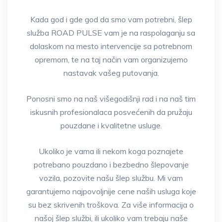
Kada god i gde god da smo vam potrebni, šlep
služba ROAD PULSE vam je na raspolaganju sa
dolaskom na mesto intervencije sa potrebnom
opremom, te na taj način vam organizujemo
nastavak vašeg putovanja.
Ponosni smo na naš višegodišnji rad i na naš tim
iskusnih profesionalaca posvećenih da pružaju
pouzdane i kvalitetne usluge.
Ukoliko je vama ili nekom koga poznajete
potrebano pouzdano i bezbedno šlepovanje
vozila, pozovite našu šlep službu. Mi vam
garantujemo najpovoljnije cene naših usluga koje
su bez skrivenih troškova. Za više informacija o
našoj šlep službi, ili ukoliko vam trebaju naše