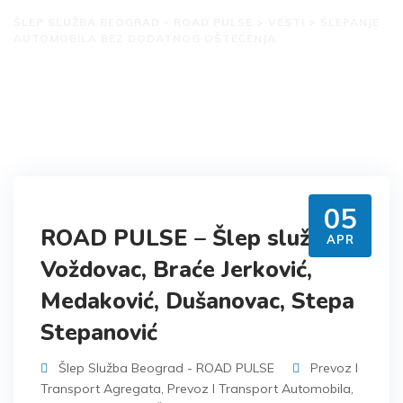
ŠLEP SLUŽBA BEOGRAD - ROAD PULSE
>
VESTI
>
ŠLEPANJE
AUTOMOBILA BEZ DODATNOG OŠTEĆENJA
05
ROAD PULSE – Šlep služba
APR
Voždovac, Braće Jerković,
Medaković, Dušanovac, Stepa
Stepanović
Šlep Služba Beograd - ROAD PULSE
Prevoz I
Transport Agregata
,
Prevoz I Transport Automobila
,