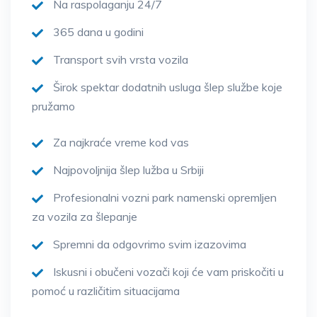
Na raspolaganju 24/7
365 dana u godini
Transport svih vrsta vozila
Širok spektar dodatnih usluga šlep službe koje
pružamo
Za najkraće vreme kod vas
Najpovoljnija šlep lužba u Srbiji
Profesionalni vozni park namenski opremljen
za vozila za šlepanje
Spremni da odgovrimo svim izazovima
Iskusni i obučeni vozači koji će vam priskočiti u
pomoć u različitim situacijama