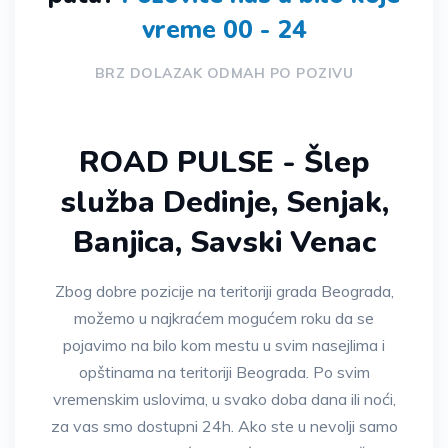
vreme 00 - 24
BRZ DOLAZAK ODMAH PO POZIVU
ROAD PULSE - Šlep
služba Dedinje, Senjak,
Banjica, Savski Venac
Zbog dobre pozicije na teritoriji grada Beograda,
možemo u najkraćem mogućem roku da se
pojavimo na bilo kom mestu u svim nasejlima i
opštinama na teritoriji Beograda. Po svim
vremenskim uslovima, u svako doba dana ili noći,
za vas smo dostupni 24h. Ako ste u nevolji samo