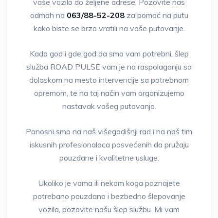
vaše vozilo do željene adrese. Pozovite nas
odmah na
063/88-52-208
za pomoć na putu
kako biste se brzo vratili na vaše putovanje.
Kada god i gde god da smo vam potrebni, šlep
služba ROAD PULSE vam je na raspolaganju sa
dolaskom na mesto intervencije sa potrebnom
opremom, te na taj način vam organizujemo
nastavak vašeg putovanja.
Ponosni smo na naš višegodišnji rad i na naš tim
iskusnih profesionalaca posvećenih da pružaju
pouzdane i kvalitetne usluge.
Ukoliko je vama ili nekom koga poznajete
potrebano pouzdano i bezbedno šlepovanje
vozila, pozovite našu šlep službu. Mi vam