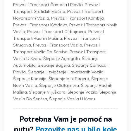
Prevoz I Transport Čamaca I Plovila
,
Prevoz I
Transport Grafičkih Mašina
,
Prevoz I Transport
Havarisanih Vozila
,
Prevoz I Transport Kombija
,
Prevoz I Transport Kvadova
,
Prevoz I Transport Novih
Vozila
,
Prevoz I Transport Oldtajmera
,
Prevoz I
Transport Radnih Mašina
,
Prevoz I Transport
Strugova
,
Prevoz I Transport Vozila
,
Prevoz I
Transport Vozila Do Servisa
,
Prevoz I Transport
Vozila U Kvaru
,
Šlepanje Agregata
,
Šlepanje
Automobila
,
Šlepanje Bagera
,
Šlepanje Čamaca I
Plovila
,
Šlepanje I Izvlačenje Havarisanih Vozila
,
Šlepanje Kombija
,
Šlepanje Mini Bagera
,
Šlepanje
Novih Vozila
,
Šlepanje Oldtajmera
,
Šlepanje Radnih
Mašina
,
Šlepanje Viljuškara
,
Šlepanje Vozila
,
Šlepanje
Vozila Do Servisa
,
Šlepanje Vozila U Kvaru
Potrebna Vam je pomoć na
putu?
Pozovite nas u bilo koje