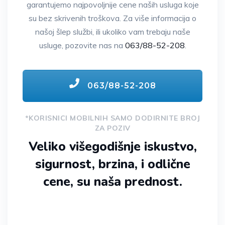
garantujemo najpovoljnije cene naših usluga koje
su bez skrivenih troškova. Za više informacija o
našoj šlep službi, ili ukoliko vam trebaju naše
usluge, pozovite nas na
063/88-52-208
.
063/88-52-208
*KORISNICI MOBILNIH SAMO DODIRNITE BROJ
ZA POZIV
Veliko višegodišnje iskustvo,
sigurnost, brzina, i odlične
cene, su naša prednost.