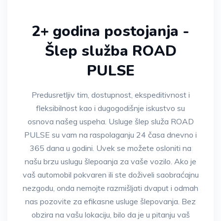
2+ godina postojanja -
Šlep služba ROAD
PULSE
Predusretljiv tim, dostupnost, ekspeditivnost i
fleksibilnost kao i dugogodišnje iskustvo su
osnova našeg uspeha. Usluge šlep služa ROAD
PULSE su vam na raspolaganju 24 časa dnevno i
365 dana u godini. Uvek se možete osloniti na
našu brzu uslugu šlepoanja za vaše vozilo. Ako je
vaš automobil pokvaren ili ste doživeli saobraćajnu
nezgodu, onda nemojte razmišljati dvaput i odmah
nas pozovite za efikasne usluge šlepovanja. Bez
obzira na vašu lokaciju, bilo da je u pitanju vaš