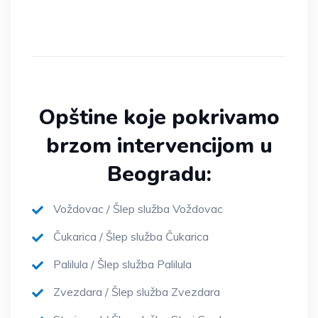
Opštine koje pokrivamo
brzom intervencijom u
Beogradu:
Voždovac / Šlep služba Voždovac
Čukarica / Šlep služba Čukarica
Palilula / Šlep služba Palilula
Zvezdara / Šlep služba Zvezdara