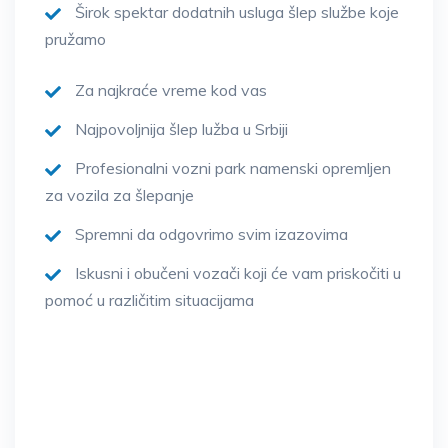
Širok spektar dodatnih usluga šlep službe koje
pružamo
Za najkraće vreme kod vas
Najpovoljnija šlep lužba u Srbiji
Profesionalni vozni park namenski opremljen
za vozila za šlepanje
Spremni da odgovrimo svim izazovima
Iskusni i obučeni vozači koji će vam priskočiti u
pomoć u različitim situacijama