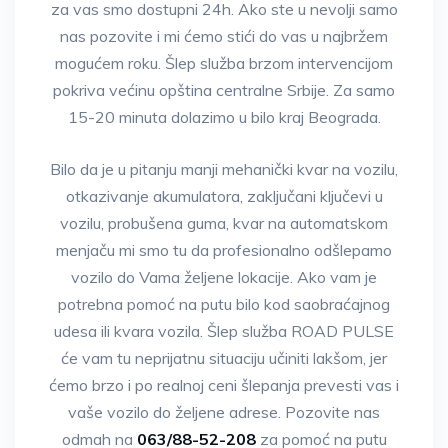
za vas smo dostupni 24h. Ako ste u nevolji samo
nas pozovite i mi ćemo stići do vas u najbržem
mogućem roku. Šlep služba brzom intervencijom
pokriva većinu opština centralne Srbije. Za samo
15-20 minuta dolazimo u bilo kraj Beograda.
Bilo da je u pitanju manji mehanički kvar na vozilu,
otkazivanje akumulatora, zaključani ključevi u
vozilu, probušena guma, kvar na automatskom
menjaču mi smo tu da profesionalno odšlepamo
vozilo do Vama željene lokacije. Ako vam je
potrebna pomoć na putu bilo kod saobraćajnog
udesa ili kvara vozila. Šlep služba ROAD PULSE
će vam tu neprijatnu situaciju učiniti lakšom, jer
ćemo brzo i po realnoj ceni šlepanja prevesti vas i
vaše vozilo do željene adrese. Pozovite nas
odmah na
063/88-52-208
za pomoć na putu