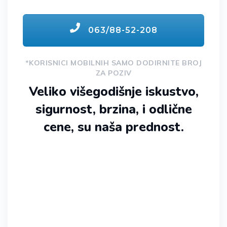
063/88-52-208
*KORISNICI MOBILNIH SAMO DODIRNITE BROJ
ZA POZIV
Veliko višegodišnje iskustvo,
sigurnost, brzina, i odlične
cene, su naša prednost.