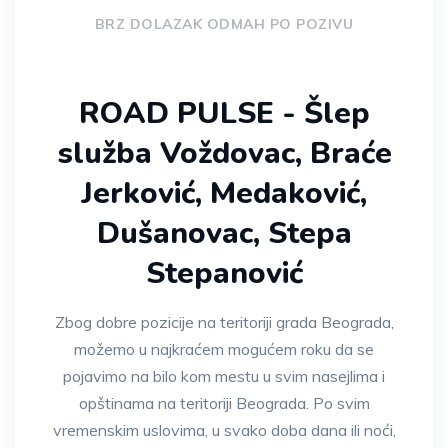
BRZ DOLAZAK ODMAH PO POZIVU
ROAD PULSE - Šlep
služba Voždovac, Braće
Jerković, Medaković,
Dušanovac, Stepa
Stepanović
Zbog dobre pozicije na teritoriji grada Beograda,
možemo u najkraćem mogućem roku da se
pojavimo na bilo kom mestu u svim nasejlima i
opštinama na teritoriji Beograda. Po svim
vremenskim uslovima, u svako doba dana ili noći,