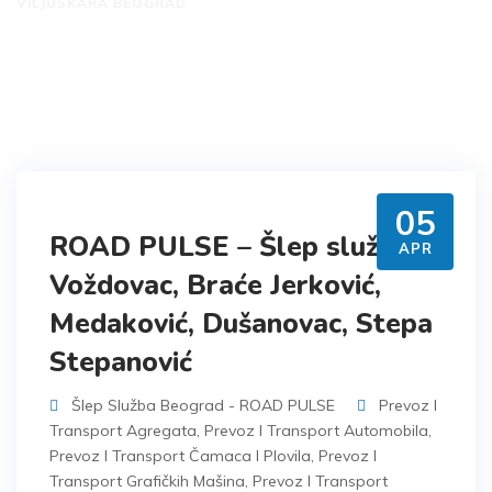
VILJUŠKARA BEOGRAD
05
ROAD PULSE – Šlep služba
APR
Voždovac, Braće Jerković,
Medaković, Dušanovac, Stepa
Stepanović
Šlep Služba Beograd - ROAD PULSE
Prevoz I
Transport Agregata
,
Prevoz I Transport Automobila
,
Prevoz I Transport Čamaca I Plovila
,
Prevoz I
Transport Grafičkih Mašina
,
Prevoz I Transport