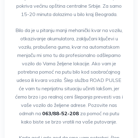
pokriva većinu opština centralne Srbije. Za samo
15-20 minuta dolazimo u bilo kraj Beograda.
Bilo da je u pitanju manji mehanički kvar na vozilu,
otkazivanje akumulatora, zaključani ključevi u
vozilu, probušena guma, kvar na automatskom
menjaču mi smo tu da profesionalno odšlepamo
vozilo do Vama željene lokacije. Ako vam je
potrebna pomoć na putu bilo kod saobraćajnog
udesa ili kvara vozila. Šlep služba ROAD PULSE
će vam tu neprijatnu situaciju učiniti lakšom, jer
ćemo brzo i po realnoj ceni šlepanja prevesti vas i
vaše vozilo do željene adrese. Pozovite nas
odmah na
063/88-52-208
za pomoć na putu
kako biste se brzo vratili na vaše putovanje.
Kada god i gde god da smo vam potrebni, šlep