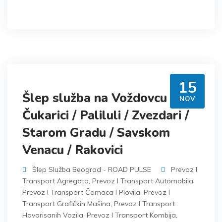
15
Šlep služba na Voždovcu /
NOV
Čukarici / Paliluli / Zvezdari /
Starom Gradu / Savskom
Venacu / Rakovici
Šlep Služba Beograd - ROAD PULSE
Prevoz I
Transport Agregata
,
Prevoz I Transport Automobila
,
Prevoz I Transport Čamaca I Plovila
,
Prevoz I
Transport Grafičkih Mašina
,
Prevoz I Transport
Havarisanih Vozila
,
Prevoz I Transport Kombija
,