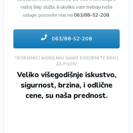
našoj šlep službi, ili ukoliko vam trebaju naše
usluge, pozovite nas na
063/88-52-208
.
063/88-52-208
*KORISNICI MOBILNIH SAMO DODIRNITE BROJ
ZA POZIV
Veliko višegodišnje iskustvo,
sigurnost, brzina, i odlične
cene, su naša prednost.