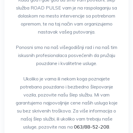
služba ROAD PULSE vam je na raspolaganju sa
dolaskom na mesto intervencije sa potrebnom
opremom, te na taj način vam organizujemo
nastavak vašeg putovanja.
Ponosni smo na naš višegodišnji rad i na naš tim
iskusnih profesionalaca posvećenih da pružaju
pouzdane i kvalitetne usluge.
Ukoliko je vama ili nekom koga poznajete
potrebano pouzdano i bezbedno šlepovanje
vozila, pozovite našu šlep službu. Mi vam
garantujemo najpovoljnije cene naših usluga koje
su bez skrivenih troškova. Za više informacija o
našoj šlep službi, ili ukoliko vam trebaju naše
usluge, pozovite nas na
063/88-52-208
.