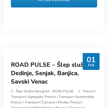
01
ROAD PULSE – Šlep služba
FEB
Dedinje, Senjak, Banjica,
Savski Venac
Šlep Služba Beograd - ROAD PULSE
Prevoz I
Transport Agregata
,
Prevoz I Transport Automobila
,
Prevoz I Transport Čamaca I Plovila
,
Prevoz I
Transport Grafičkih Mašina
,
Prevoz I Transport