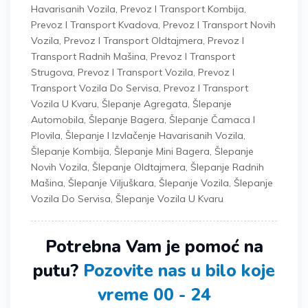
Havarisanih Vozila
,
Prevoz I Transport Kombija
,
Prevoz I Transport Kvadova
,
Prevoz I Transport Novih
Vozila
,
Prevoz I Transport Oldtajmera
,
Prevoz I
Transport Radnih Mašina
,
Prevoz I Transport
Strugova
,
Prevoz I Transport Vozila
,
Prevoz I
Transport Vozila Do Servisa
,
Prevoz I Transport
Vozila U Kvaru
,
Šlepanje Agregata
,
Šlepanje
Automobila
,
Šlepanje Bagera
,
Šlepanje Čamaca I
Plovila
,
Šlepanje I Izvlačenje Havarisanih Vozila
,
Šlepanje Kombija
,
Šlepanje Mini Bagera
,
Šlepanje
Novih Vozila
,
Šlepanje Oldtajmera
,
Šlepanje Radnih
Mašina
,
Šlepanje Viljuškara
,
Šlepanje Vozila
,
Šlepanje
Vozila Do Servisa
,
Šlepanje Vozila U Kvaru
Potrebna Vam je pomoć na
putu?
Pozovite nas u bilo koje
vreme 00 - 24