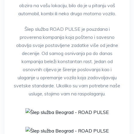
obzira na vašu lokaciju, bilo da je u pitanju vaš
automobil, kombi ili neko drugo motorno vozilo.
Šlep služba ROAD PULSE je pouzdana i
proverena kompanija koja pošteno i savesno
obavlja svoje postavljene zadatke više od jedne
decenije. Od samog osnivanja pa do danas
kompanija beleži konstantan rast. Jedan od
osnovnih ciljeva je širenje poslovanja kao i
ulaganje u opremanje vozila koja zadovoljavaju
svetske standarde. Ukoliko su vam potrebne naše
usluge, stojimo vam na raspolaganju.