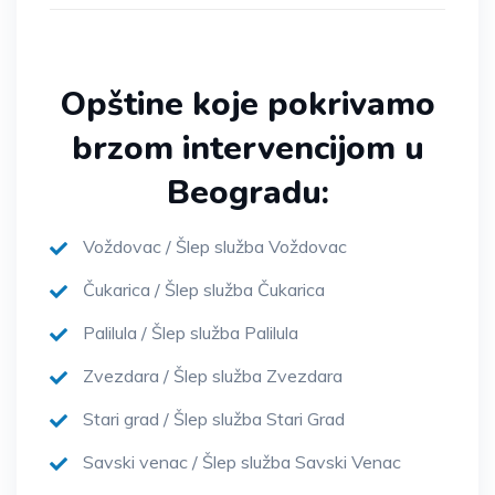
Opštine koje pokrivamo
brzom intervencijom u
Beogradu:
Voždovac / Šlep služba Voždovac
Čukarica / Šlep služba Čukarica
Palilula / Šlep služba Palilula
Zvezdara / Šlep služba Zvezdara
Stari grad / Šlep služba Stari Grad
Savski venac / Šlep služba Savski Venac