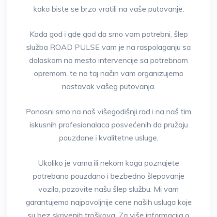
kako biste se brzo vratili na vaše putovanje.
Kada god i gde god da smo vam potrebni, šlep
služba ROAD PULSE vam je na raspolaganju sa
dolaskom na mesto intervencije sa potrebnom
opremom, te na taj način vam organizujemo
nastavak vašeg putovanja.
Ponosni smo na naš višegodišnji rad i na naš tim
iskusnih profesionalaca posvećenih da pružaju
pouzdane i kvalitetne usluge.
Ukoliko je vama ili nekom koga poznajete
potrebano pouzdano i bezbedno šlepovanje
vozila, pozovite našu šlep službu. Mi vam
garantujemo najpovoljnije cene naših usluga koje
su bez skrivenih troškova. Za više informacija o