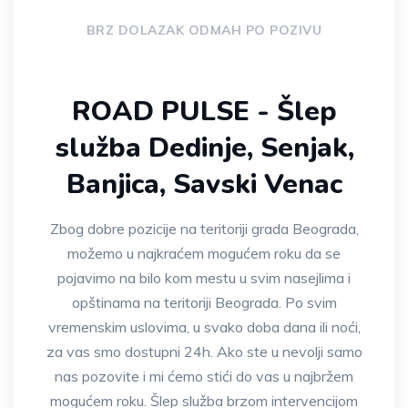
BRZ DOLAZAK ODMAH PO POZIVU
ROAD PULSE - Šlep
služba Dedinje, Senjak,
Banjica, Savski Venac
Zbog dobre pozicije na teritoriji grada Beograda,
možemo u najkraćem mogućem roku da se
pojavimo na bilo kom mestu u svim nasejlima i
opštinama na teritoriji Beograda. Po svim
vremenskim uslovima, u svako doba dana ili noći,
za vas smo dostupni 24h. Ako ste u nevolji samo
nas pozovite i mi ćemo stići do vas u najbržem
mogućem roku. Šlep služba brzom intervencijom