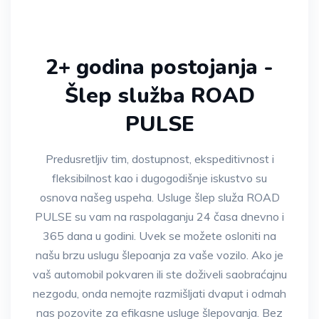
2+ godina postojanja -
Šlep služba ROAD
PULSE
Predusretljiv tim, dostupnost, ekspeditivnost i
fleksibilnost kao i dugogodišnje iskustvo su
osnova našeg uspeha. Usluge šlep služa ROAD
PULSE su vam na raspolaganju 24 časa dnevno i
365 dana u godini. Uvek se možete osloniti na
našu brzu uslugu šlepoanja za vaše vozilo. Ako je
vaš automobil pokvaren ili ste doživeli saobraćajnu
nezgodu, onda nemojte razmišljati dvaput i odmah
nas pozovite za efikasne usluge šlepovanja. Bez