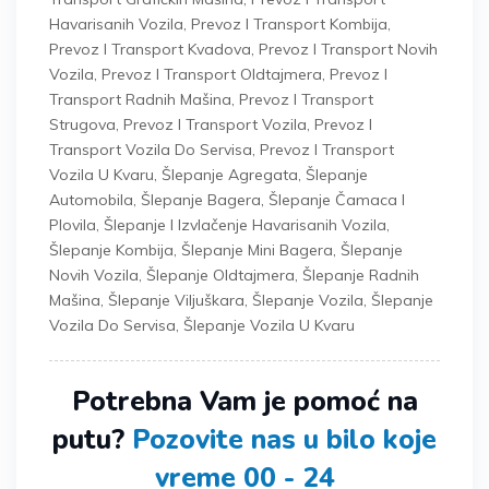
Havarisanih Vozila
,
Prevoz I Transport Kombija
,
Prevoz I Transport Kvadova
,
Prevoz I Transport Novih
Vozila
,
Prevoz I Transport Oldtajmera
,
Prevoz I
Transport Radnih Mašina
,
Prevoz I Transport
Strugova
,
Prevoz I Transport Vozila
,
Prevoz I
Transport Vozila Do Servisa
,
Prevoz I Transport
Vozila U Kvaru
,
Šlepanje Agregata
,
Šlepanje
Automobila
,
Šlepanje Bagera
,
Šlepanje Čamaca I
Plovila
,
Šlepanje I Izvlačenje Havarisanih Vozila
,
Šlepanje Kombija
,
Šlepanje Mini Bagera
,
Šlepanje
Novih Vozila
,
Šlepanje Oldtajmera
,
Šlepanje Radnih
Mašina
,
Šlepanje Viljuškara
,
Šlepanje Vozila
,
Šlepanje
Vozila Do Servisa
,
Šlepanje Vozila U Kvaru
Potrebna Vam je pomoć na
putu?
Pozovite nas u bilo koje
vreme 00 - 24