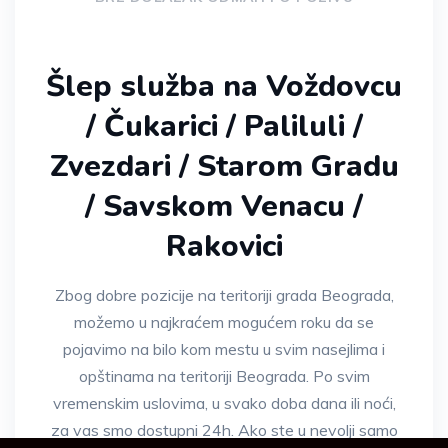
Šlep služba na Voždovcu
/ Čukarici / Paliluli /
Zvezdari / Starom Gradu
/ Savskom Venacu /
Rakovici
Zbog dobre pozicije na teritoriji grada Beograda,
možemo u najkraćem mogućem roku da se
pojavimo na bilo kom mestu u svim nasejlima i
opštinama na teritoriji Beograda. Po svim
vremenskim uslovima, u svako doba dana ili noći,
za vas smo dostupni 24h. Ako ste u nevolji samo