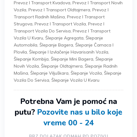
Prevoz I Transport Kvadova
,
Prevoz I Transport Novih
Vozila
,
Prevoz I Transport Oldtajmera
,
Prevoz I
Transport Radnih Mašina
,
Prevoz I Transport
Strugova
,
Prevoz I Transport Vozila
,
Prevoz I
Transport Vozila Do Servisa
,
Prevoz I Transport
Vozila U Kvaru
,
Šlepanje Agregata
,
Šlepanje
Automobila
,
Šlepanje Bagera
,
Šlepanje Čamaca I
Plovila
,
Šlepanje I Izvlačenje Havarisanih Vozila
,
Šlepanje Kombija
,
Šlepanje Mini Bagera
,
Šlepanje
Novih Vozila
,
Šlepanje Oldtajmera
,
Šlepanje Radnih
Mašina
,
Šlepanje Viljuškara
,
Šlepanje Vozila
,
Šlepanje
Vozila Do Servisa
,
Šlepanje Vozila U Kvaru
Potrebna Vam je pomoć na
putu?
Pozovite nas u bilo koje
vreme 00 - 24
BRZ DOLAZAK ODMAH PO POZIVU