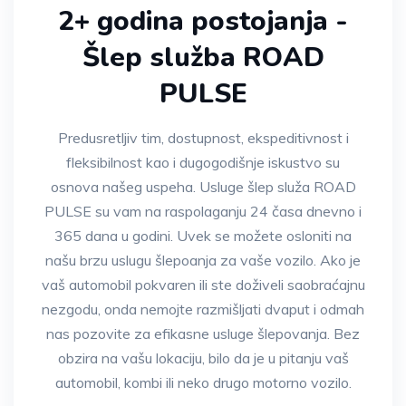
2+ godina postojanja -
Šlep služba ROAD
PULSE
Predusretljiv tim, dostupnost, ekspeditivnost i
fleksibilnost kao i dugogodišnje iskustvo su
osnova našeg uspeha. Usluge šlep služa ROAD
PULSE su vam na raspolaganju 24 časa dnevno i
365 dana u godini. Uvek se možete osloniti na
našu brzu uslugu šlepoanja za vaše vozilo. Ako je
vaš automobil pokvaren ili ste doživeli saobraćajnu
nezgodu, onda nemojte razmišljati dvaput i odmah
nas pozovite za efikasne usluge šlepovanja. Bez
obzira na vašu lokaciju, bilo da je u pitanju vaš
automobil, kombi ili neko drugo motorno vozilo.