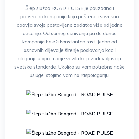
Šlep služba ROAD PULSE je pouzdana i
proverena kompanija koja pošteno i savesno
obavlja svoje postavljene zadatke više od jedne
decenije. Od samog osnivanja pa do danas
kompanija beleži konstantan rast. Jedan od
osnovnih ciljeva je širenje poslovanja kao i
ulaganje u opremanje vozila koja zadovoljavaju
svetske standarde. Ukoliko su vam potrebne naše
usluge, stojimo vam na raspolaganju.