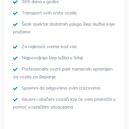
365 dana u godini
Transport svih vrsta vozila
Širok spektar dodatnih usluga šlep službe koje
pružamo
Za najkraće vreme kod vas
Najpovoljnija šlep lužba u Srbiji
Profesionalni vozni park namenski opremljen
za vozila za šlepanje
Spremni da odgovrimo svim izazovima
Iskusni i obučeni vozači koji će vam priskočiti u
pomoć u različitim situacijama