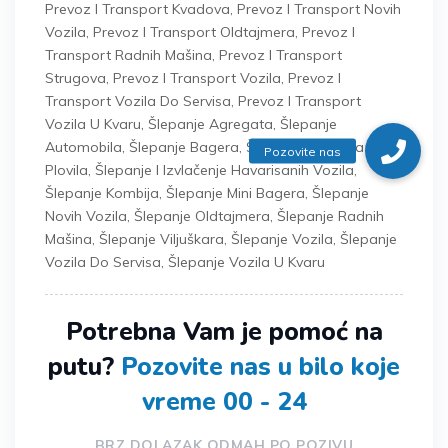
Prevoz I Transport Kvadova
,
Prevoz I Transport Novih
Vozila
,
Prevoz I Transport Oldtajmera
,
Prevoz I
Transport Radnih Mašina
,
Prevoz I Transport
Strugova
,
Prevoz I Transport Vozila
,
Prevoz I
Transport Vozila Do Servisa
,
Prevoz I Transport
Vozila U Kvaru
,
Šlepanje Agregata
,
Šlepanje
Automobila
,
Šlepanje Bagera
,
Šlepanje Čamaca I
Plovila
,
Šlepanje I Izvlačenje Havarisanih Vozila
,
Šlepanje Kombija
,
Šlepanje Mini Bagera
,
Šlepanje
Novih Vozila
,
Šlepanje Oldtajmera
,
Šlepanje Radnih
Mašina
,
Šlepanje Viljuškara
,
Šlepanje Vozila
,
Šlepanje
Vozila Do Servisa
,
Šlepanje Vozila U Kvaru
Potrebna Vam je pomoć na
putu?
Pozovite nas u bilo koje
vreme 00 - 24
BRZ DOLAZAK ODMAH PO POZIVU