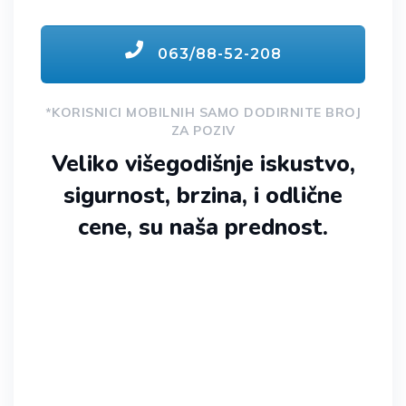
063/88-52-208
*KORISNICI MOBILNIH SAMO DODIRNITE BROJ
ZA POZIV
Veliko višegodišnje iskustvo,
sigurnost, brzina, i odlične
cene, su naša prednost.