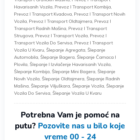
Havarisanih Vozila
,
Prevoz I Transport Kombija
,
Prevoz I Transport Kvadova
,
Prevoz I Transport Novih
Vozila
,
Prevoz I Transport Oldtajmera
,
Prevoz I
Transport Radnih Mašina
,
Prevoz I Transport
Strugova
,
Prevoz I Transport Vozila
,
Prevoz I
Transport Vozila Do Servisa
,
Prevoz I Transport
Vozila U Kvaru
,
Šlepanje Agregata
,
Šlepanje
Automobila
,
Šlepanje Bagera
,
Šlepanje Čamaca I
Plovila
,
Šlepanje I Izvlačenje Havarisanih Vozila
,
Šlepanje Kombija
,
Šlepanje Mini Bagera
,
Šlepanje
Novih Vozila
,
Šlepanje Oldtajmera
,
Šlepanje Radnih
Mašina
,
Šlepanje Viljuškara
,
Šlepanje Vozila
,
Šlepanje
Vozila Do Servisa
,
Šlepanje Vozila U Kvaru
Potrebna Vam je pomoć na
putu?
Pozovite nas u bilo koje
vreme 00 - 24