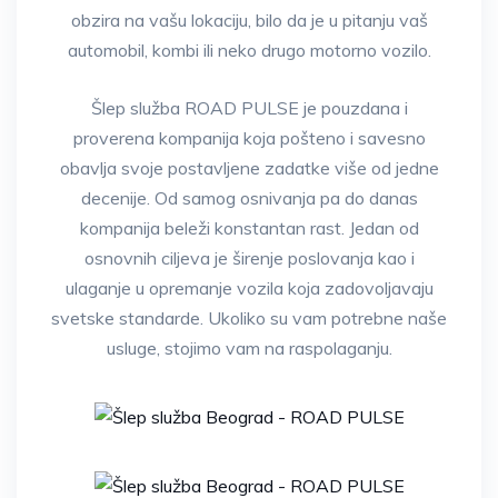
obzira na vašu lokaciju, bilo da je u pitanju vaš
automobil, kombi ili neko drugo motorno vozilo.
Šlep služba ROAD PULSE je pouzdana i
proverena kompanija koja pošteno i savesno
obavlja svoje postavljene zadatke više od jedne
decenije. Od samog osnivanja pa do danas
kompanija beleži konstantan rast. Jedan od
osnovnih ciljeva je širenje poslovanja kao i
ulaganje u opremanje vozila koja zadovoljavaju
svetske standarde. Ukoliko su vam potrebne naše
usluge, stojimo vam na raspolaganju.