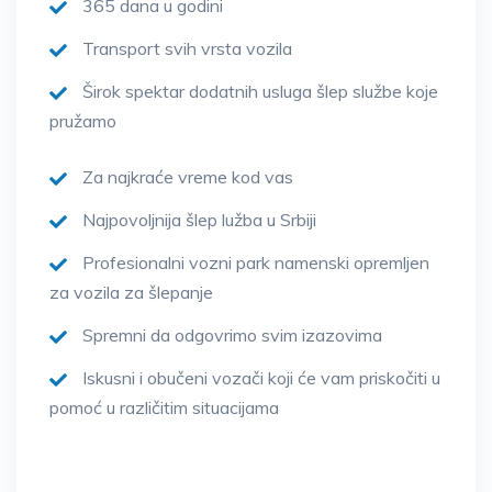
365 dana u godini
Transport svih vrsta vozila
Širok spektar dodatnih usluga šlep službe koje
pružamo
Za najkraće vreme kod vas
Najpovoljnija šlep lužba u Srbiji
Profesionalni vozni park namenski opremljen
za vozila za šlepanje
Spremni da odgovrimo svim izazovima
Iskusni i obučeni vozači koji će vam priskočiti u
pomoć u različitim situacijama