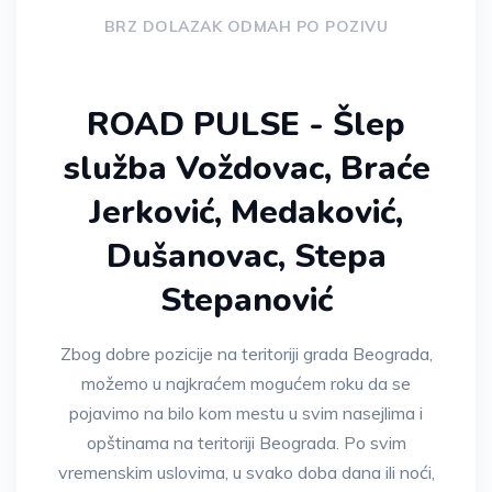
BRZ DOLAZAK ODMAH PO POZIVU
ROAD PULSE - Šlep
služba Voždovac, Braće
Jerković, Medaković,
Dušanovac, Stepa
Stepanović
Zbog dobre pozicije na teritoriji grada Beograda,
možemo u najkraćem mogućem roku da se
pojavimo na bilo kom mestu u svim nasejlima i
opštinama na teritoriji Beograda. Po svim
vremenskim uslovima, u svako doba dana ili noći,