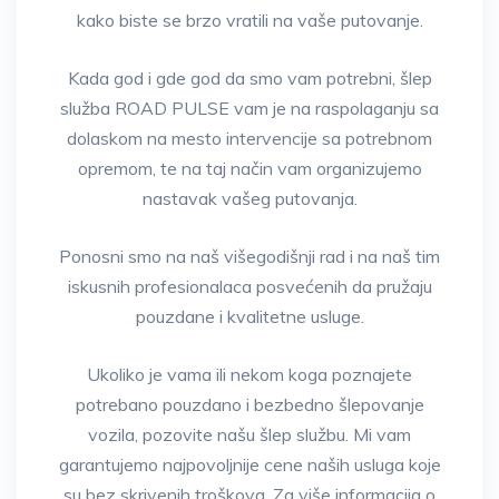
kako biste se brzo vratili na vaše putovanje.
Kada god i gde god da smo vam potrebni, šlep
služba ROAD PULSE vam je na raspolaganju sa
dolaskom na mesto intervencije sa potrebnom
opremom, te na taj način vam organizujemo
nastavak vašeg putovanja.
Ponosni smo na naš višegodišnji rad i na naš tim
iskusnih profesionalaca posvećenih da pružaju
pouzdane i kvalitetne usluge.
Ukoliko je vama ili nekom koga poznajete
potrebano pouzdano i bezbedno šlepovanje
vozila, pozovite našu šlep službu. Mi vam
garantujemo najpovoljnije cene naših usluga koje
su bez skrivenih troškova. Za više informacija o