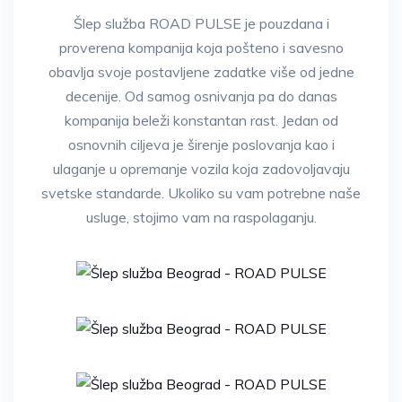
Šlep služba ROAD PULSE je pouzdana i
proverena kompanija koja pošteno i savesno
obavlja svoje postavljene zadatke više od jedne
decenije. Od samog osnivanja pa do danas
kompanija beleži konstantan rast. Jedan od
osnovnih ciljeva je širenje poslovanja kao i
ulaganje u opremanje vozila koja zadovoljavaju
svetske standarde. Ukoliko su vam potrebne naše
usluge, stojimo vam na raspolaganju.