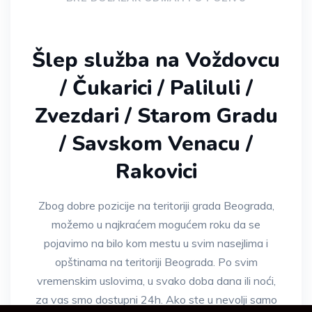
Šlep služba na Voždovcu
/ Čukarici / Paliluli /
Zvezdari / Starom Gradu
/ Savskom Venacu /
Rakovici
Zbog dobre pozicije na teritoriji grada Beograda,
možemo u najkraćem mogućem roku da se
pojavimo na bilo kom mestu u svim nasejlima i
opštinama na teritoriji Beograda. Po svim
vremenskim uslovima, u svako doba dana ili noći,
za vas smo dostupni 24h. Ako ste u nevolji samo