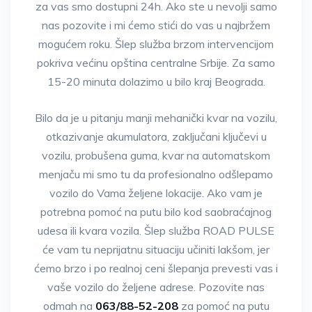
za vas smo dostupni 24h. Ako ste u nevolji samo
nas pozovite i mi ćemo stići do vas u najbržem
mogućem roku. Šlep služba brzom intervencijom
pokriva većinu opština centralne Srbije. Za samo
15-20 minuta dolazimo u bilo kraj Beograda.
Bilo da je u pitanju manji mehanički kvar na vozilu,
otkazivanje akumulatora, zaključani ključevi u
vozilu, probušena guma, kvar na automatskom
menjaču mi smo tu da profesionalno odšlepamo
vozilo do Vama željene lokacije. Ako vam je
potrebna pomoć na putu bilo kod saobraćajnog
udesa ili kvara vozila. Šlep služba ROAD PULSE
će vam tu neprijatnu situaciju učiniti lakšom, jer
ćemo brzo i po realnoj ceni šlepanja prevesti vas i
vaše vozilo do željene adrese. Pozovite nas
odmah na
063/88-52-208
za pomoć na putu