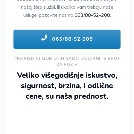
našoj šlep službi, ili ukoliko vam trebaju naše
usluge, pozovite nas na
063/88-52-208
.
063/88-52-208
*KORISNICI MOBILNIH SAMO DODIRNITE BROJ
ZA POZIV
Veliko višegodišnje iskustvo,
sigurnost, brzina, i odlične
cene, su naša prednost.