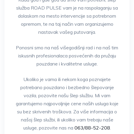
služba ROAD PULSE vam je na raspolaganju sa
dolaskom na mesto intervencije sa potrebnom
opremom, te na taj način vam organizujemo
nastavak vašeg putovanja.
Ponosni smo na naš višegodišnji rad i na naš tim
iskusnih profesionalaca posvećenih da pružaju
pouzdane i kvalitetne usluge.
Ukoliko je vama ili nekom koga poznajete
potrebano pouzdano i bezbedno šlepovanje
vozila, pozovite našu šlep službu. Mi vam
garantujemo najpovoljnije cene naših usluga koje
su bez skrivenih troškova. Za više informacija o
našoj šlep službi, ili ukoliko vam trebaju naše
usluge, pozovite nas na
063/88-52-208
.