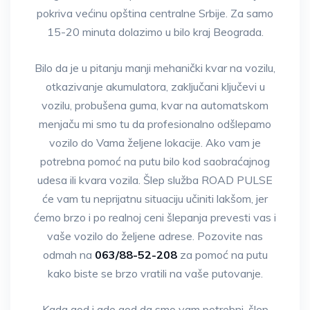
pokriva većinu opština centralne Srbije. Za samo
15-20 minuta dolazimo u bilo kraj Beograda.
Bilo da je u pitanju manji mehanički kvar na vozilu,
otkazivanje akumulatora, zaključani ključevi u
vozilu, probušena guma, kvar na automatskom
menjaču mi smo tu da profesionalno odšlepamo
vozilo do Vama željene lokacije. Ako vam je
potrebna pomoć na putu bilo kod saobraćajnog
udesa ili kvara vozila. Šlep služba ROAD PULSE
će vam tu neprijatnu situaciju učiniti lakšom, jer
ćemo brzo i po realnoj ceni šlepanja prevesti vas i
vaše vozilo do željene adrese. Pozovite nas
odmah na
063/88-52-208
za pomoć na putu
kako biste se brzo vratili na vaše putovanje.
Kada god i gde god da smo vam potrebni, šlep