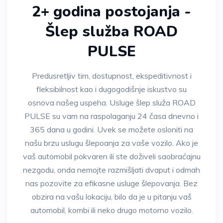
2+ godina postojanja -
Šlep služba ROAD
PULSE
Predusretljiv tim, dostupnost, ekspeditivnost i
fleksibilnost kao i dugogodišnje iskustvo su
osnova našeg uspeha. Usluge šlep služa ROAD
PULSE su vam na raspolaganju 24 časa dnevno i
365 dana u godini. Uvek se možete osloniti na
našu brzu uslugu šlepoanja za vaše vozilo. Ako je
vaš automobil pokvaren ili ste doživeli saobraćajnu
nezgodu, onda nemojte razmišljati dvaput i odmah
nas pozovite za efikasne usluge šlepovanja. Bez
obzira na vašu lokaciju, bilo da je u pitanju vaš
automobil, kombi ili neko drugo motorno vozilo.