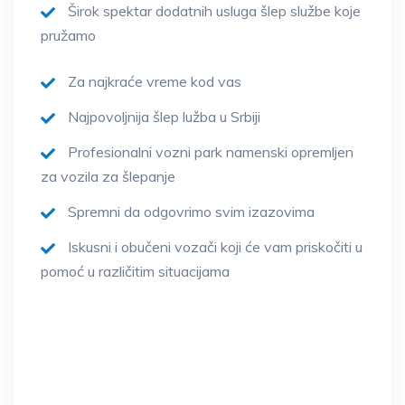
Širok spektar dodatnih usluga šlep službe koje
pružamo
Za najkraće vreme kod vas
Najpovoljnija šlep lužba u Srbiji
Profesionalni vozni park namenski opremljen
za vozila za šlepanje
Spremni da odgovrimo svim izazovima
Iskusni i obučeni vozači koji će vam priskočiti u
pomoć u različitim situacijama