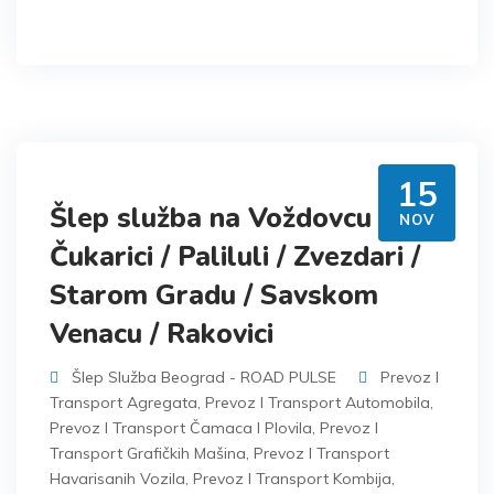
15
Šlep služba na Voždovcu /
NOV
Čukarici / Paliluli / Zvezdari /
Starom Gradu / Savskom
Venacu / Rakovici
Šlep Služba Beograd - ROAD PULSE
Prevoz I
Transport Agregata
,
Prevoz I Transport Automobila
,
Prevoz I Transport Čamaca I Plovila
,
Prevoz I
Transport Grafičkih Mašina
,
Prevoz I Transport
Havarisanih Vozila
,
Prevoz I Transport Kombija
,