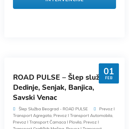
01
ROAD PULSE – Šlep služba
FEB
Dedinje, Senjak, Banjica,
Savski Venac
Šlep Služba Beograd - ROAD PULSE
Prevoz I
Transport Agregata
,
Prevoz I Transport Automobila
,
Prevoz I Transport Čamaca I Plovila
,
Prevoz I
Transport Grafičkih Mašina
,
Prevoz I Transport