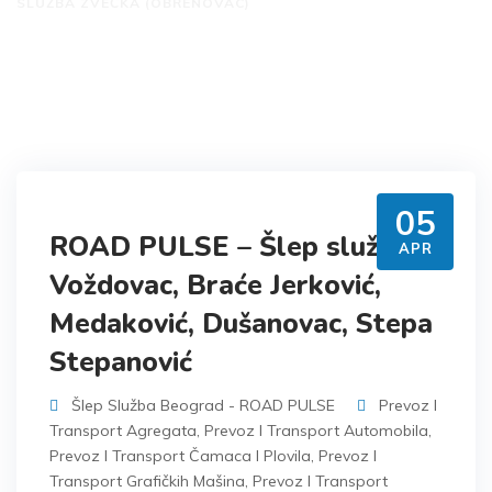
SLUŽBA ZVEČKA (OBRENOVAC)
05
ROAD PULSE – Šlep služba
APR
Voždovac, Braće Jerković,
Medaković, Dušanovac, Stepa
Stepanović
Šlep Služba Beograd - ROAD PULSE
Prevoz I
Transport Agregata
,
Prevoz I Transport Automobila
,
Prevoz I Transport Čamaca I Plovila
,
Prevoz I
Transport Grafičkih Mašina
,
Prevoz I Transport