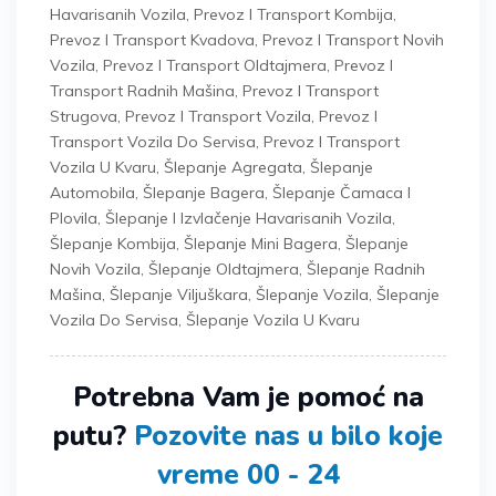
Havarisanih Vozila
,
Prevoz I Transport Kombija
,
Prevoz I Transport Kvadova
,
Prevoz I Transport Novih
Vozila
,
Prevoz I Transport Oldtajmera
,
Prevoz I
Transport Radnih Mašina
,
Prevoz I Transport
Strugova
,
Prevoz I Transport Vozila
,
Prevoz I
Transport Vozila Do Servisa
,
Prevoz I Transport
Vozila U Kvaru
,
Šlepanje Agregata
,
Šlepanje
Automobila
,
Šlepanje Bagera
,
Šlepanje Čamaca I
Plovila
,
Šlepanje I Izvlačenje Havarisanih Vozila
,
Šlepanje Kombija
,
Šlepanje Mini Bagera
,
Šlepanje
Novih Vozila
,
Šlepanje Oldtajmera
,
Šlepanje Radnih
Mašina
,
Šlepanje Viljuškara
,
Šlepanje Vozila
,
Šlepanje
Vozila Do Servisa
,
Šlepanje Vozila U Kvaru
Potrebna Vam je pomoć na
putu?
Pozovite nas u bilo koje
vreme 00 - 24