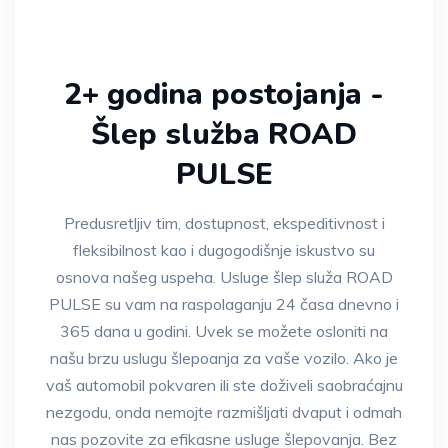
2+ godina postojanja -
Šlep služba ROAD
PULSE
Predusretljiv tim, dostupnost, ekspeditivnost i
fleksibilnost kao i dugogodišnje iskustvo su
osnova našeg uspeha. Usluge šlep služa ROAD
PULSE su vam na raspolaganju 24 časa dnevno i
365 dana u godini. Uvek se možete osloniti na
našu brzu uslugu šlepoanja za vaše vozilo. Ako je
vaš automobil pokvaren ili ste doživeli saobraćajnu
nezgodu, onda nemojte razmišljati dvaput i odmah
nas pozovite za efikasne usluge šlepovanja. Bez