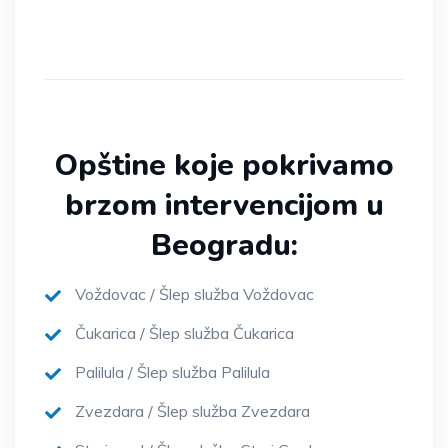
Opštine koje pokrivamo
brzom intervencijom u
Beogradu:
Voždovac / Šlep služba Voždovac
Čukarica / Šlep služba Čukarica
Palilula / Šlep služba Palilula
Zvezdara / Šlep služba Zvezdara