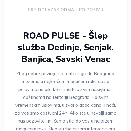
BRZ DOLAZAK ODMAH PO POZIVU
ROAD PULSE - Šlep
služba Dedinje, Senjak,
Banjica, Savski Venac
Zbog dobre pozicije na teritoriji grada Beograda,
možemo u najkraćem mogućem roku da se
pojavimo na bilo kom mestu u svim nasejlima i
opštinama na teritoriji Beograda. Po svim
vremenskim uslovima, u svako doba dana ili noći,
za vas smo dostupni 24h. Ako ste u nevolji samo
nas pozovite i mi ćemo stići do vas u najbržem
mogućem roku. Šlep služba brzom intervencijom