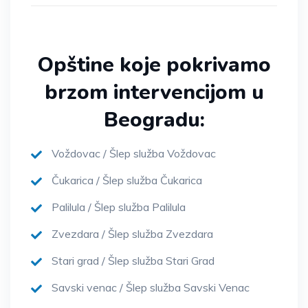
Opštine koje pokrivamo
brzom intervencijom u
Beogradu:
Voždovac / Šlep služba Voždovac
Čukarica / Šlep služba Čukarica
Palilula / Šlep služba Palilula
Zvezdara / Šlep služba Zvezdara
Stari grad / Šlep služba Stari Grad
Savski venac / Šlep služba Savski Venac