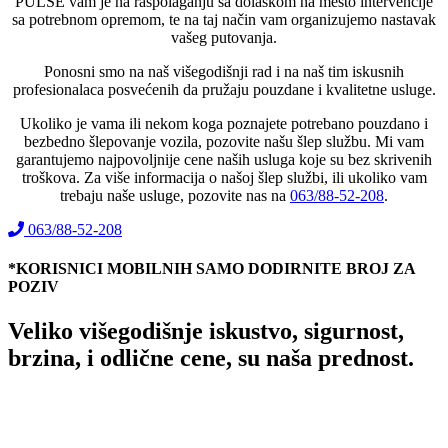
PULSE vam je na raspolaganju sa dolaskom na mesto intervencije
sa potrebnom opremom, te na taj način vam organizujemo nastavak
vašeg putovanja.
Ponosni smo na naš višegodišnji rad i na naš tim iskusnih
profesionalaca posvećenih da pružaju pouzdane i kvalitetne usluge.
Ukoliko je vama ili nekom koga poznajete potrebano pouzdano i
bezbedno šlepovanje vozila, pozovite našu šlep službu. Mi vam
garantujemo najpovoljnije cene naših usluga koje su bez skrivenih
troškova. Za više informacija o našoj šlep službi, ili ukoliko vam
trebaju naše usluge, pozovite nas na
063/88-52-208
.
063/88-52-208
*KORISNICI MOBILNIH SAMO DODIRNITE BROJ ZA
POZIV
Veliko višegodišnje iskustvo, sigurnost,
brzina, i odlične cene, su naša prednost.