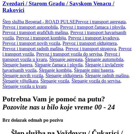
Zvezdari / Starom Gradu / Savskom Venacu /
Rakovici
Šlep služba Beograd - ROAD PULSE
Prevoz i transport agregata
,
Prevoz i transport automobila
,
Prevoz i transport čamaca i plovila
,
Prevoz i transport grafičkih mašina
,
Prevoz i transport havarisanih
vozila
,
Prevoz i transport kombija
,
Prevoz i transport kvadova
,
Prevoz i transport novih vozila
,
Prevoz i transport oldtajmera
,
Prevoz i transport radnih mašina
,
Prevoz i transport strugova
,
Prevoz
i transport vozila
,
Prevoz i transport vozila do servisa
,
Prevoz i
transport vozila u kvaru
,
Šlepanje agregata
,
Šlepanje automobila
,
Šlepanje bagera
,
Šlepanje čamaca i plovila
,
Šlepanje i izvlačenje
havarisanih vozila
,
Šlepanje kombija
,
Šlepanje mini bagera
,
Šlepanje novih vozila
,
Šlepanje oldtajmera
,
Šlepanje radnih mašina
,
Šlepanje viljuškara
,
Šlepanje vozila
,
Šlepanje vozila do servisa
,
Šlepanje vozila u kvaru
Potrebna Vam je pomoć na putu?
Pozovite nas u bilo koje vreme 00 - 24
Brz dolazak odmah po pozivu
Šlep služba na Voždovcu / Čukarici /