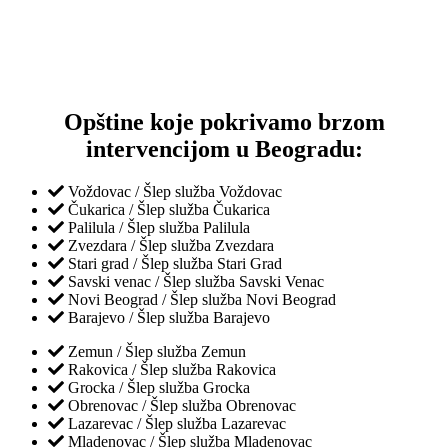
Opštine koje pokrivamo brzom
intervencijom u Beogradu:
Voždovac / Šlep služba Voždovac
Čukarica / Šlep služba Čukarica
Palilula / Šlep služba Palilula
Zvezdara / Šlep služba Zvezdara
Stari grad / Šlep služba Stari Grad
Savski venac / Šlep služba Savski Venac
Novi Beograd / Šlep služba Novi Beograd
Barajevo / Šlep služba Barajevo
Zemun / Šlep služba Zemun
Rakovica / Šlep služba Rakovica
Grocka / Šlep služba Grocka
Obrenovac / Šlep služba Obrenovac
Lazarevac / Šlep služba Lazarevac
Mladenovac / Šlep služba Mladenovac