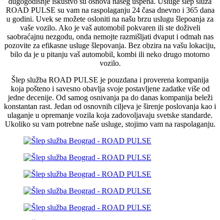
dugogodišnje iskustvo su osnova našeg uspeha. Usluge šlep služa
ROAD PULSE su vam na raspolaganju 24 časa dnevno i 365 dana
u godini. Uvek se možete osloniti na našu brzu uslugu šlepoanja za
vaše vozilo. Ako je vaš automobil pokvaren ili ste doživeli
saobraćajnu nezgodu, onda nemojte razmišljati dvaput i odmah nas
pozovite za efikasne usluge šlepovanja. Bez obzira na vašu lokaciju,
bilo da je u pitanju vaš automobil, kombi ili neko drugo motorno
vozilo.
Šlep služba ROAD PULSE je pouzdana i proverena kompanija
koja pošteno i savesno obavlja svoje postavljene zadatke više od
jedne decenije. Od samog osnivanja pa do danas kompanija beleži
konstantan rast. Jedan od osnovnih ciljeva je širenje poslovanja kao i
ulaganje u opremanje vozila koja zadovoljavaju svetske standarde.
Ukoliko su vam potrebne naše usluge, stojimo vam na raspolaganju.