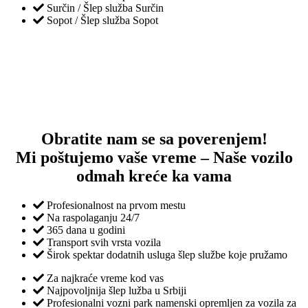
Surčin / Šlep služba Surčin
Sopot / Šlep služba Sopot
Obratite nam se sa poverenjem!
Mi poštujemo vaše vreme – Naše vozilo
odmah kreće ka vama
Profesionalnost na prvom mestu
Na raspolaganju 24/7
365 dana u godini
Transport svih vrsta vozila
Širok spektar dodatnih usluga šlep službe koje pružamo
Za najkraće vreme kod vas
Najpovoljnija šlep lužba u Srbiji
Profesionalni vozni park namenski opremljen za vozila za