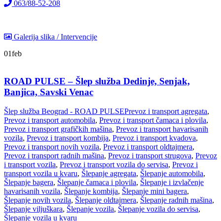
063/88-52-208
Galerija slika / Intervencije
01
feb
ROAD PULSE – Šlep služba Dedinje, Senjak,
Banjica, Savski Venac
Šlep služba Beograd - ROAD PULSE
Prevoz i transport agregata
,
Prevoz i transport automobila
,
Prevoz i transport čamaca i plovila
,
Prevoz i transport grafičkih mašina
,
Prevoz i transport havarisanih
vozila
,
Prevoz i transport kombija
,
Prevoz i transport kvadova
,
Prevoz i transport novih vozila
,
Prevoz i transport oldtajmera
,
Prevoz i transport radnih mašina
,
Prevoz i transport strugova
,
Prevoz
i transport vozila
,
Prevoz i transport vozila do servisa
,
Prevoz i
transport vozila u kvaru
,
Šlepanje agregata
,
Šlepanje automobila
,
Šlepanje bagera
,
Šlepanje čamaca i plovila
,
Šlepanje i izvlačenje
havarisanih vozila
,
Šlepanje kombija
,
Šlepanje mini bagera
,
Šlepanje novih vozila
,
Šlepanje oldtajmera
,
Šlepanje radnih mašina
,
Šlepanje viljuškara
,
Šlepanje vozila
,
Šlepanje vozila do servisa
,
Šlepanje vozila u kvaru