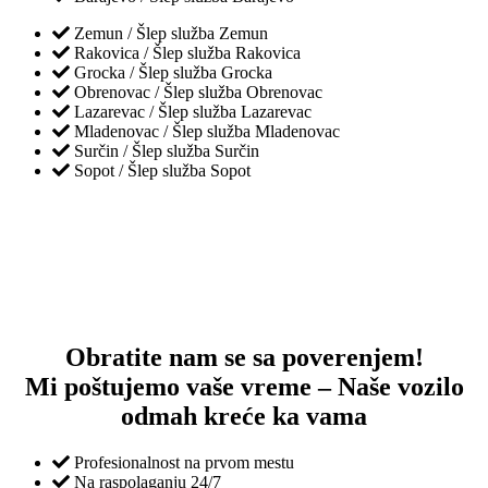
Zemun / Šlep služba Zemun
Rakovica / Šlep služba Rakovica
Grocka / Šlep služba Grocka
Obrenovac / Šlep služba Obrenovac
Lazarevac / Šlep služba Lazarevac
Mladenovac / Šlep služba Mladenovac
Surčin / Šlep služba Surčin
Sopot / Šlep služba Sopot
Obratite nam se sa poverenjem!
Mi poštujemo vaše vreme – Naše vozilo
odmah kreće ka vama
Profesionalnost na prvom mestu
Na raspolaganju 24/7