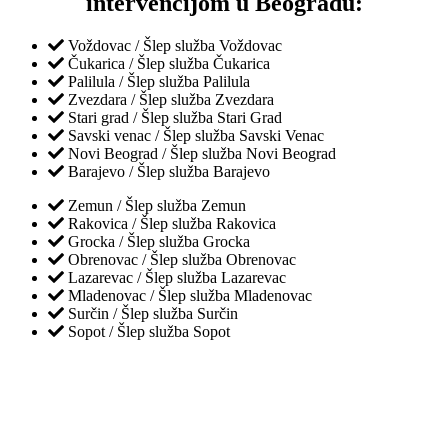
intervencijom u Beogradu:
Voždovac / Šlep služba Voždovac
Čukarica / Šlep služba Čukarica
Palilula / Šlep služba Palilula
Zvezdara / Šlep služba Zvezdara
Stari grad / Šlep služba Stari Grad
Savski venac / Šlep služba Savski Venac
Novi Beograd / Šlep služba Novi Beograd
Barajevo / Šlep služba Barajevo
Zemun / Šlep služba Zemun
Rakovica / Šlep služba Rakovica
Grocka / Šlep služba Grocka
Obrenovac / Šlep služba Obrenovac
Lazarevac / Šlep služba Lazarevac
Mladenovac / Šlep služba Mladenovac
Surčin / Šlep služba Surčin
Sopot / Šlep služba Sopot