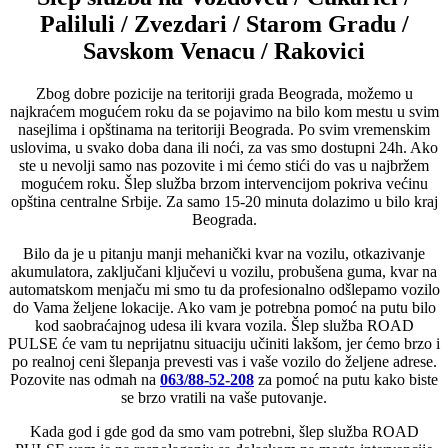
Paliluli / Zvezdari / Starom Gradu /
Savskom Venacu / Rakovici
Zbog dobre pozicije na teritoriji grada Beograda, možemo u
najkraćem mogućem roku da se pojavimo na bilo kom mestu u svim
nasejlima i opštinama na teritoriji Beograda. Po svim vremenskim
uslovima, u svako doba dana ili noći, za vas smo dostupni 24h. Ako
ste u nevolji samo nas pozovite i mi ćemo stići do vas u najbržem
mogućem roku. Šlep služba brzom intervencijom pokriva većinu
opština centralne Srbije. Za samo 15-20 minuta dolazimo u bilo kraj
Beograda.
Bilo da je u pitanju manji mehanički kvar na vozilu, otkazivanje
akumulatora, zaključani ključevi u vozilu, probušena guma, kvar na
automatskom menjaču mi smo tu da profesionalno odšlepamo vozilo
do Vama željene lokacije. Ako vam je potrebna pomoć na putu bilo
kod saobraćajnog udesa ili kvara vozila. Šlep služba ROAD
PULSE će vam tu neprijatnu situaciju učiniti lakšom, jer ćemo brzo i
po realnoj ceni šlepanja prevesti vas i vaše vozilo do željene adrese.
Pozovite nas odmah na
063/88-52-208
za pomoć na putu kako biste
se brzo vratili na vaše putovanje.
Kada god i gde god da smo vam potrebni, šlep služba ROAD