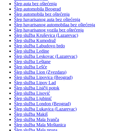
Šlep auta bez oštećenja
Šlep automobila Beograd
Šlep automobila bez oštećenja
Šlep havarisanog auta bez oštećenja
Šlep havarisanog automobilaa bez oštećenja
Šlep havarisanog vozila bez oštećenja
Šlep služba Kruševica (Lazarevac)
Šlep služba Kumodraž
Šlep služba Labudovo brdo
Šlep služba Ledine
Šlep služba Leskovac (Lazarevac)
Šlep služba Leštane
Šlep služba Lešće
Šlep služba Lion (Zvezdara)
Šlep služba Lipovica (Beograd)
Šlep služba Lipov Lad
Šlep služba Lisičji potok
Šlep služba Lisović
Šlep služba Ljubinić
Šlep služba London (Beograd)
Šlep služba Lukavica (Lazarevac)
Šlep služba Makiš
Šlep služba Mala Ivanča
Šlep služba Mala Moštanica
Šlep služba Mala pruga