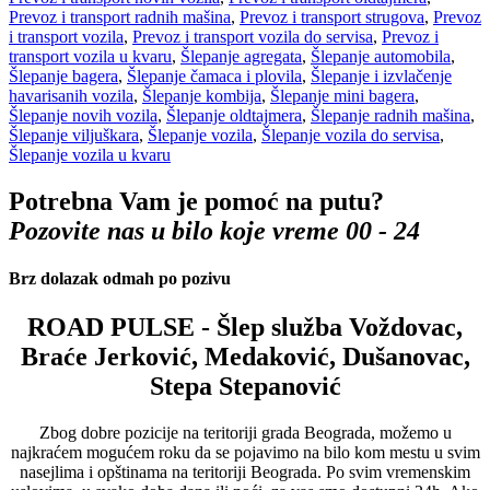
Prevoz i transport radnih mašina
,
Prevoz i transport strugova
,
Prevoz
i transport vozila
,
Prevoz i transport vozila do servisa
,
Prevoz i
transport vozila u kvaru
,
Šlepanje agregata
,
Šlepanje automobila
,
Šlepanje bagera
,
Šlepanje čamaca i plovila
,
Šlepanje i izvlačenje
havarisanih vozila
,
Šlepanje kombija
,
Šlepanje mini bagera
,
Šlepanje novih vozila
,
Šlepanje oldtajmera
,
Šlepanje radnih mašina
,
Šlepanje viljuškara
,
Šlepanje vozila
,
Šlepanje vozila do servisa
,
Šlepanje vozila u kvaru
Potrebna Vam je pomoć na putu?
Pozovite nas u bilo koje vreme 00 - 24
Brz dolazak odmah po pozivu
ROAD PULSE - Šlep služba Voždovac,
Braće Jerković, Medaković, Dušanovac,
Stepa Stepanović
Zbog dobre pozicije na teritoriji grada Beograda, možemo u
najkraćem mogućem roku da se pojavimo na bilo kom mestu u svim
nasejlima i opštinama na teritoriji Beograda. Po svim vremenskim