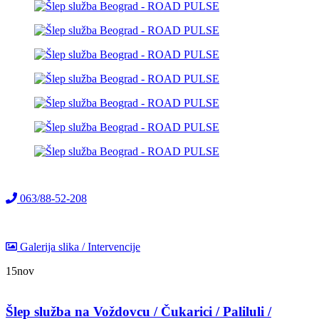
063/88-52-208
Galerija slika / Intervencije
15
nov
Šlep služba na Voždovcu / Čukarici / Paliluli /