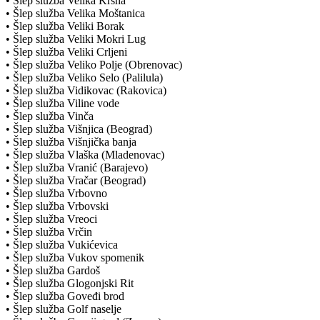
• Šlep služba Velika Krsna
• Šlep služba Velika Moštanica
• Šlep služba Veliki Borak
• Šlep služba Veliki Mokri Lug
• Šlep služba Veliki Crljeni
• Šlep služba Veliko Polje (Obrenovac)
• Šlep služba Veliko Selo (Palilula)
• Šlep služba Vidikovac (Rakovica)
• Šlep služba Viline vode
• Šlep služba Vinča
• Šlep služba Višnjica (Beograd)
• Šlep služba Višnjička banja
• Šlep služba Vlaška (Mladenovac)
• Šlep služba Vranić (Barajevo)
• Šlep služba Vračar (Beograd)
• Šlep služba Vrbovno
• Šlep služba Vrbovski
• Šlep služba Vreoci
• Šlep služba Vrčin
• Šlep služba Vukićevica
• Šlep služba Vukov spomenik
• Šlep služba Gardoš
• Šlep služba Glogonjski Rit
• Šlep služba Goveđi brod
• Šlep služba Golf naselje