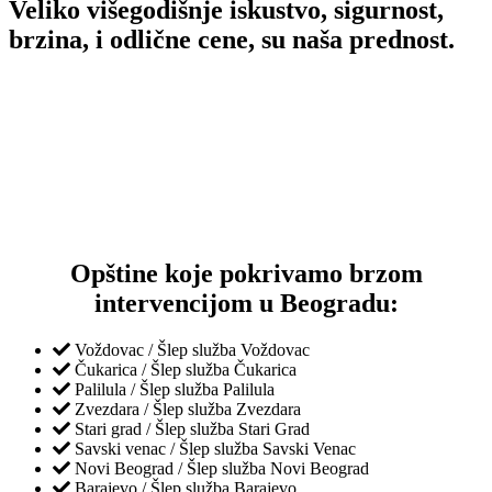
Veliko višegodišnje iskustvo, sigurnost,
brzina, i odlične cene, su naša prednost.
Opštine koje pokrivamo brzom
intervencijom u Beogradu:
Voždovac / Šlep služba Voždovac
Čukarica / Šlep služba Čukarica
Palilula / Šlep služba Palilula
Zvezdara / Šlep služba Zvezdara
Stari grad / Šlep služba Stari Grad
Savski venac / Šlep služba Savski Venac
Novi Beograd / Šlep služba Novi Beograd
Barajevo / Šlep služba Barajevo