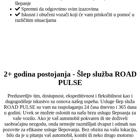
šlepanje
Spremni da odgovrimo svim izazovima
Iskusni i obučeni vozači koji će vam priskočiti u pomoć u
različitim situacijama
2+ godina postojanja - Šlep služba ROAD
PULSE
Predusretljiv tim, dostupnost, ekspeditivnost i fleksibilnost kao i
dugogodišnje iskustvo su osnova našeg uspeha. Usluge šlep služa
ROAD PULSE su vam na raspolaganju 24 časa dnevno i 365 dana
u godini. Uvek se možete osloniti na našu brzu uslugu šlepoanja za
vaše vozilo. Ako je vaš automobil pokvaren ili ste doživeli
saobraćajnu nezgodu, onda nemojte razmišljati dvaput i odmah nas
pozovite za efikasne usluge šlepovanja. Bez obzira na vašu lokaciju,
bilo da je u pitanju vaš automobil, kombi ili neko drugo motorno