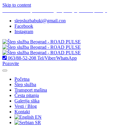
Skip to content
Braće Srnić 17, 11000 Beograd, Srbija [Zatraži putanju]
slepsluzbabuki@gmail.con
Facebook
Instagram
063/88-52-208
Tel/Viber/WhatsApp
Pozovite
Početna
Šlep služba
Transport mašina
Česta pitanja
Galerija slika
Vesti / Blog
Kontakt
EN
SR