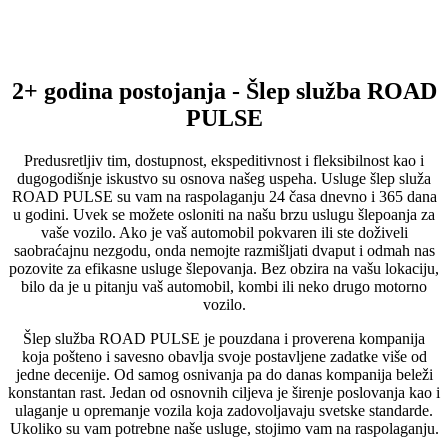
2+ godina postojanja - Šlep služba ROAD
PULSE
Predusretljiv tim, dostupnost, ekspeditivnost i fleksibilnost kao i
dugogodišnje iskustvo su osnova našeg uspeha. Usluge šlep služa
ROAD PULSE su vam na raspolaganju 24 časa dnevno i 365 dana
u godini. Uvek se možete osloniti na našu brzu uslugu šlepoanja za
vaše vozilo. Ako je vaš automobil pokvaren ili ste doživeli
saobraćajnu nezgodu, onda nemojte razmišljati dvaput i odmah nas
pozovite za efikasne usluge šlepovanja. Bez obzira na vašu lokaciju,
bilo da je u pitanju vaš automobil, kombi ili neko drugo motorno
vozilo.
Šlep služba ROAD PULSE je pouzdana i proverena kompanija
koja pošteno i savesno obavlja svoje postavljene zadatke više od
jedne decenije. Od samog osnivanja pa do danas kompanija beleži
konstantan rast. Jedan od osnovnih ciljeva je širenje poslovanja kao i
ulaganje u opremanje vozila koja zadovoljavaju svetske standarde.
Ukoliko su vam potrebne naše usluge, stojimo vam na raspolaganju.