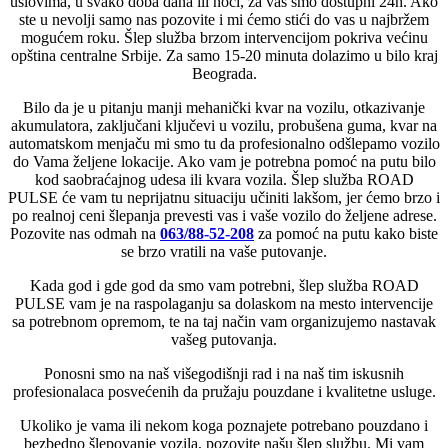
uslovima, u svako doba dana ili noći, za vas smo dostupni 24h. Ako
ste u nevolji samo nas pozovite i mi ćemo stići do vas u najbržem
mogućem roku. Šlep služba brzom intervencijom pokriva većinu
opština centralne Srbije. Za samo 15-20 minuta dolazimo u bilo kraj
Beograda.
Bilo da je u pitanju manji mehanički kvar na vozilu, otkazivanje
akumulatora, zaključani ključevi u vozilu, probušena guma, kvar na
automatskom menjaču mi smo tu da profesionalno odšlepamo vozilo
do Vama željene lokacije. Ako vam je potrebna pomoć na putu bilo
kod saobraćajnog udesa ili kvara vozila. Šlep služba ROAD
PULSE će vam tu neprijatnu situaciju učiniti lakšom, jer ćemo brzo i
po realnoj ceni šlepanja prevesti vas i vaše vozilo do željene adrese.
Pozovite nas odmah na
063/88-52-208
za pomoć na putu kako biste
se brzo vratili na vaše putovanje.
Kada god i gde god da smo vam potrebni, šlep služba ROAD
PULSE vam je na raspolaganju sa dolaskom na mesto intervencije
sa potrebnom opremom, te na taj način vam organizujemo nastavak
vašeg putovanja.
Ponosni smo na naš višegodišnji rad i na naš tim iskusnih
profesionalaca posvećenih da pružaju pouzdane i kvalitetne usluge.
Ukoliko je vama ili nekom koga poznajete potrebano pouzdano i
bezbedno šlepovanje vozila, pozovite našu šlep službu. Mi vam