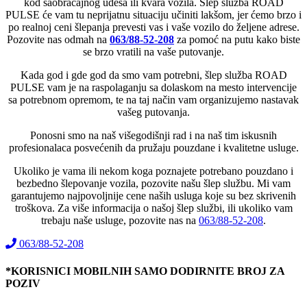
kod saobraćajnog udesa ili kvara vozila. Šlep služba ROAD
PULSE će vam tu neprijatnu situaciju učiniti lakšom, jer ćemo brzo i
po realnoj ceni šlepanja prevesti vas i vaše vozilo do željene adrese.
Pozovite nas odmah na
063/88-52-208
za pomoć na putu kako biste
se brzo vratili na vaše putovanje.
Kada god i gde god da smo vam potrebni, šlep služba ROAD
PULSE vam je na raspolaganju sa dolaskom na mesto intervencije
sa potrebnom opremom, te na taj način vam organizujemo nastavak
vašeg putovanja.
Ponosni smo na naš višegodišnji rad i na naš tim iskusnih
profesionalaca posvećenih da pružaju pouzdane i kvalitetne usluge.
Ukoliko je vama ili nekom koga poznajete potrebano pouzdano i
bezbedno šlepovanje vozila, pozovite našu šlep službu. Mi vam
garantujemo najpovoljnije cene naših usluga koje su bez skrivenih
troškova. Za više informacija o našoj šlep službi, ili ukoliko vam
trebaju naše usluge, pozovite nas na
063/88-52-208
.
063/88-52-208
*KORISNICI MOBILNIH SAMO DODIRNITE BROJ ZA
POZIV