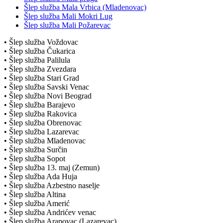
Šlep služba Mala Vrbica (Mladenovac)
Šlep služba Mali Mokri Lug
Šlep služba Mali Požarevac
• Šlep služba Voždovac
• Šlep služba Čukarica
• Šlep služba Palilula
• Šlep služba Zvezdara
• Šlep služba Stari Grad
• Šlep služba Savski Venac
• Šlep služba Novi Beograd
• Šlep služba Barajevo
• Šlep služba Rakovica
• Šlep služba Obrenovac
• Šlep služba Lazarevac
• Šlep služba Mladenovac
• Šlep služba Surčin
• Šlep služba Sopot
• Šlep služba 13. maj (Zemun)
• Šlep služba Ada Huja
• Šlep služba Azbestno naselje
• Šlep služba Altina
• Šlep služba Amerić
• Šlep služba Andrićev venac
• Šlep služba Arapovac (Lazarevac)