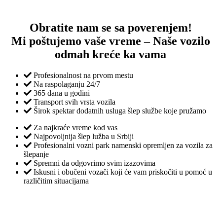
Obratite nam se sa poverenjem!
Mi poštujemo vaše vreme – Naše vozilo
odmah kreće ka vama
Profesionalnost na prvom mestu
Na raspolaganju 24/7
365 dana u godini
Transport svih vrsta vozila
Širok spektar dodatnih usluga šlep službe koje pružamo
Za najkraće vreme kod vas
Najpovoljnija šlep lužba u Srbiji
Profesionalni vozni park namenski opremljen za vozila za
šlepanje
Spremni da odgovrimo svim izazovima
Iskusni i obučeni vozači koji će vam priskočiti u pomoć u
različitim situacijama