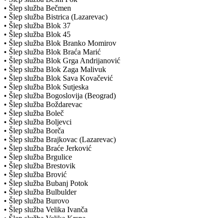
• Šlep služba Bečmen
• Šlep služba Bistrica (Lazarevac)
• Šlep služba Blok 37
• Šlep služba Blok 45
• Šlep služba Blok Branko Momirov
• Šlep služba Blok Braća Marić
• Šlep služba Blok Grga Andrijanović
• Šlep služba Blok Zaga Malivuk
• Šlep služba Blok Sava Kovačević
• Šlep služba Blok Sutjeska
• Šlep služba Bogoslovija (Beograd)
• Šlep služba Boždarevac
• Šlep služba Boleč
• Šlep služba Boljevci
• Šlep služba Borča
• Šlep služba Brajkovac (Lazarevac)
• Šlep služba Braće Jerković
• Šlep služba Brgulice
• Šlep služba Brestovik
• Šlep služba Brović
• Šlep služba Bubanj Potok
• Šlep služba Bulbulder
• Šlep služba Burovo
• Šlep služba Velika Ivanča