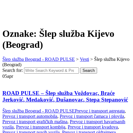
Oznake: Šlep služba Kijevo
(Beograd)
Šlep služba Beograd - ROAD PULSE
>
Vesti
>
Šlep služba Kijevo
(Beograd)
Search for:
Search
05
apr
ROAD PULSE – Šlep služba Voždovac, Braće
Jerković, Medaković, Dušanovac, Stepa Stepanović
Šlep služba Beograd - ROAD PULSE
Prevoz i transport agregata
,
Prevoz i transport automobila
,
Prevoz i transport čamaca i plovila
,
Prevoz i transport grafičkih mašina
,
Prevoz i transport havarisanih
vozila
,
Prevoz i transport kombija
,
Prevoz i transport kvadova
,
Prevoz i transport novih vozila
,
Prevoz i transport oldtajmera
,