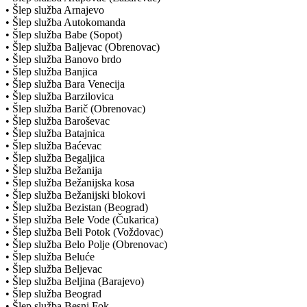
• Šlep služba Arnajevo
• Šlep služba Autokomanda
• Šlep služba Babe (Sopot)
• Šlep služba Baljevac (Obrenovac)
• Šlep služba Banovo brdo
• Šlep služba Banjica
• Šlep služba Bara Venecija
• Šlep služba Barzilovica
• Šlep služba Barič (Obrenovac)
• Šlep služba Baroševac
• Šlep služba Batajnica
• Šlep služba Baćevac
• Šlep služba Begaljica
• Šlep služba Bežanija
• Šlep služba Bežanijska kosa
• Šlep služba Bežanijski blokovi
• Šlep služba Bezistan (Beograd)
• Šlep služba Bele Vode (Čukarica)
• Šlep služba Beli Potok (Voždovac)
• Šlep služba Belo Polje (Obrenovac)
• Šlep služba Beluće
• Šlep služba Beljevac
• Šlep služba Beljina (Barajevo)
• Šlep služba Beograd
• Šlep služba Besni Fok