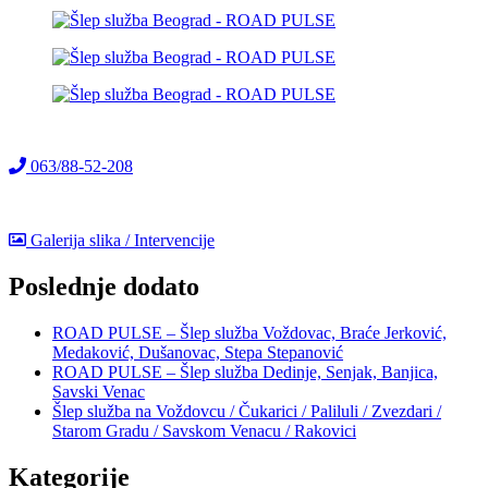
063/88-52-208
Galerija slika / Intervencije
Poslednje dodato
ROAD PULSE – Šlep služba Voždovac, Braće Jerković,
Medaković, Dušanovac, Stepa Stepanović
ROAD PULSE – Šlep služba Dedinje, Senjak, Banjica,
Savski Venac
Šlep služba na Voždovcu / Čukarici / Paliluli / Zvezdari /
Starom Gradu / Savskom Venacu / Rakovici
Kategorije