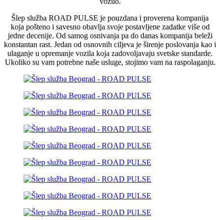
vozilo.
Šlep služba ROAD PULSE je pouzdana i proverena kompanija
koja pošteno i savesno obavlja svoje postavljene zadatke više od
jedne decenije. Od samog osnivanja pa do danas kompanija beleži
konstantan rast. Jedan od osnovnih ciljeva je širenje poslovanja kao i
ulaganje u opremanje vozila koja zadovoljavaju svetske standarde.
Ukoliko su vam potrebne naše usluge, stojimo vam na raspolaganju.