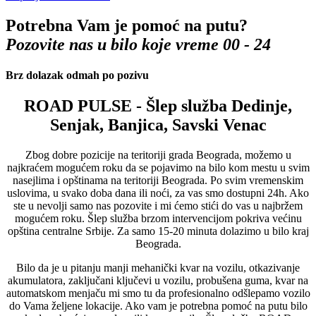
Potrebna Vam je pomoć na putu?
Pozovite nas u bilo koje vreme 00 - 24
Brz dolazak odmah po pozivu
ROAD PULSE - Šlep služba Dedinje,
Senjak, Banjica, Savski Venac
Zbog dobre pozicije na teritoriji grada Beograda, možemo u
najkraćem mogućem roku da se pojavimo na bilo kom mestu u svim
nasejlima i opštinama na teritoriji Beograda. Po svim vremenskim
uslovima, u svako doba dana ili noći, za vas smo dostupni 24h. Ako
ste u nevolji samo nas pozovite i mi ćemo stići do vas u najbržem
mogućem roku. Šlep služba brzom intervencijom pokriva većinu
opština centralne Srbije. Za samo 15-20 minuta dolazimo u bilo kraj
Beograda.
Bilo da je u pitanju manji mehanički kvar na vozilu, otkazivanje
akumulatora, zaključani ključevi u vozilu, probušena guma, kvar na
automatskom menjaču mi smo tu da profesionalno odšlepamo vozilo
do Vama željene lokacije. Ako vam je potrebna pomoć na putu bilo