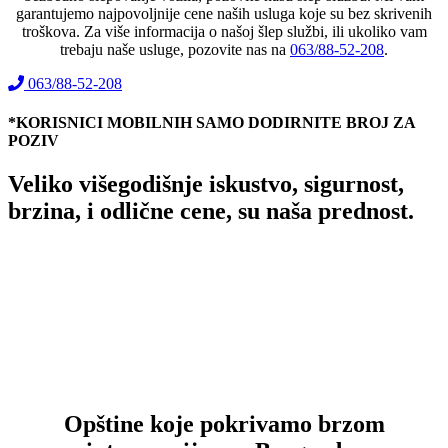
garantujemo najpovoljnije cene naših usluga koje su bez skrivenih
troškova. Za više informacija o našoj šlep službi, ili ukoliko vam
trebaju naše usluge, pozovite nas na
063/88-52-208
.
063/88-52-208
*KORISNICI MOBILNIH SAMO DODIRNITE BROJ ZA
POZIV
Veliko višegodišnje iskustvo, sigurnost,
brzina, i odlične cene, su naša prednost.
Opštine koje pokrivamo brzom