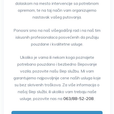
dolaskom na mesto intervencije sa potrebnom
opremom, te na taj način vam organizujemo
nastavak vašeg putovanja.
Ponosni smo na naš višegodišnji rad i na naš tim
iskusnih profesionalaca posvećenih da pružaju
pouzdane i kvalitetne usluge.
Ukoliko je vama ili nekom koga poznajete
potrebano pouzdano i bezbedno šlepovanje
vozila, pozovite našu šlep službu. Mi vam
garantujemo najpovoljnije cene naših usluga koje
su bez skrivenih troškova. Za više informacija o
našoj šlep službi, ili ukoliko vam trebaju naše
usluge, pozovite nas na
063/88-52-208
.