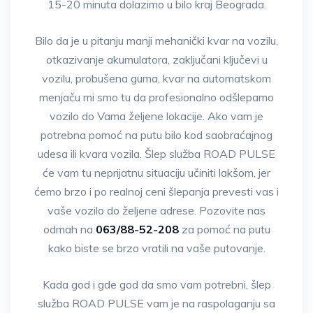
15-20 minuta dolazimo u bilo kraj Beograda.
Bilo da je u pitanju manji mehanički kvar na vozilu,
otkazivanje akumulatora, zaključani ključevi u
vozilu, probušena guma, kvar na automatskom
menjaču mi smo tu da profesionalno odšlepamo
vozilo do Vama željene lokacije. Ako vam je
potrebna pomoć na putu bilo kod saobraćajnog
udesa ili kvara vozila. Šlep služba ROAD PULSE
će vam tu neprijatnu situaciju učiniti lakšom, jer
ćemo brzo i po realnoj ceni šlepanja prevesti vas i
vaše vozilo do željene adrese. Pozovite nas
odmah na
063/88-52-208
za pomoć na putu
kako biste se brzo vratili na vaše putovanje.
Kada god i gde god da smo vam potrebni, šlep
služba ROAD PULSE vam je na raspolaganju sa