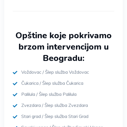
Opštine koje pokrivamo
brzom intervencijom u
Beogradu:
Voždovac / Šlep služba Voždovac
Čukarica / Šlep služba Čukarica
Palilula / Šlep služba Palilula
Zvezdara / Šlep služba Zvezdara
Stari grad / Šlep služba Stari Grad