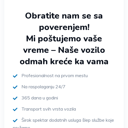
Obratite nam se sa
poverenjem!
Mi poštujemo vaše
vreme – Naše vozilo
odmah kreće ka vama
Profesionalnost na prvom mestu
Na raspolaganju 24/7
365 dana u godini
Transport svih vrsta vozila
Širok spektar dodatnih usluga šlep službe koje
pružamo