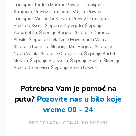
Transport Radnih Mašina
,
Prevoz I Transport
Strugova
,
Prevoz I Transport Vozila
,
Prevoz I
Transport Vozila Do Servisa
,
Prevoz I Transport
Vozila U Kvaru
,
Šlepanje Agregata
,
Šlepanje
Automobila
,
Šlepanje Bagera
,
Šlepanje Čamaca I
Plovila
,
Šlepanje I Izvlačenje Havarisanih Vozila
,
Šlepanje Kombija
,
Šlepanje Mini Bagera
,
Šlepanje
Novih Vozila
,
Šlepanje Oldtajmera
,
Šlepanje Radnih
Mašina
,
Šlepanje Viljuškara
,
Šlepanje Vozila
,
Šlepanje
Vozila Do Servisa
,
Šlepanje Vozila U Kvaru
Potrebna Vam je pomoć na
putu?
Pozovite nas u bilo koje
vreme 00 - 24
BRZ DOLAZAK ODMAH PO POZIVU