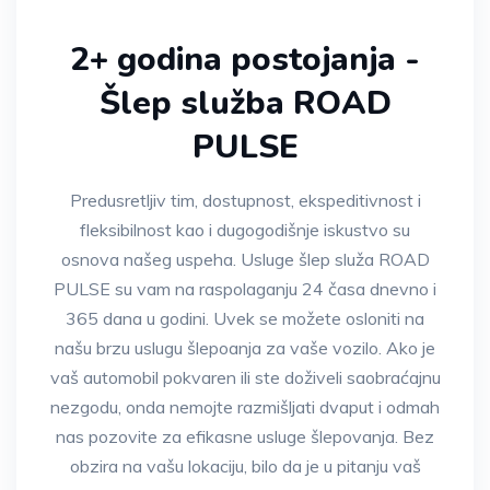
2+ godina postojanja -
Šlep služba ROAD
PULSE
Predusretljiv tim, dostupnost, ekspeditivnost i
fleksibilnost kao i dugogodišnje iskustvo su
osnova našeg uspeha. Usluge šlep služa ROAD
PULSE su vam na raspolaganju 24 časa dnevno i
365 dana u godini. Uvek se možete osloniti na
našu brzu uslugu šlepoanja za vaše vozilo. Ako je
vaš automobil pokvaren ili ste doživeli saobraćajnu
nezgodu, onda nemojte razmišljati dvaput i odmah
nas pozovite za efikasne usluge šlepovanja. Bez
obzira na vašu lokaciju, bilo da je u pitanju vaš