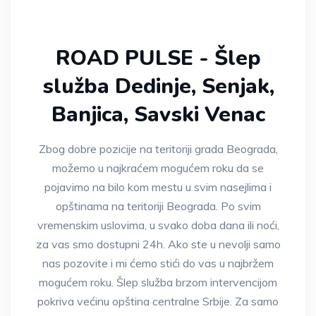
ROAD PULSE - Šlep
služba Dedinje, Senjak,
Banjica, Savski Venac
Zbog dobre pozicije na teritoriji grada Beograda,
možemo u najkraćem mogućem roku da se
pojavimo na bilo kom mestu u svim nasejlima i
opštinama na teritoriji Beograda. Po svim
vremenskim uslovima, u svako doba dana ili noći,
za vas smo dostupni 24h. Ako ste u nevolji samo
nas pozovite i mi ćemo stići do vas u najbržem
mogućem roku. Šlep služba brzom intervencijom
pokriva većinu opština centralne Srbije. Za samo