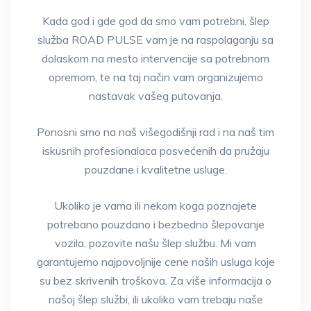
Kada god i gde god da smo vam potrebni, šlep
služba ROAD PULSE vam je na raspolaganju sa
dolaskom na mesto intervencije sa potrebnom
opremom, te na taj način vam organizujemo
nastavak vašeg putovanja.
Ponosni smo na naš višegodišnji rad i na naš tim
iskusnih profesionalaca posvećenih da pružaju
pouzdane i kvalitetne usluge.
Ukoliko je vama ili nekom koga poznajete
potrebano pouzdano i bezbedno šlepovanje
vozila, pozovite našu šlep službu. Mi vam
garantujemo najpovoljnije cene naših usluga koje
su bez skrivenih troškova. Za više informacija o
našoj šlep službi, ili ukoliko vam trebaju naše