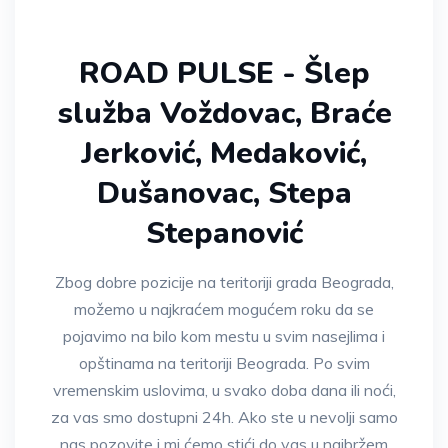
ROAD PULSE - Šlep
služba Voždovac, Braće
Jerković, Medaković,
Dušanovac, Stepa
Stepanović
Zbog dobre pozicije na teritoriji grada Beograda,
možemo u najkraćem mogućem roku da se
pojavimo na bilo kom mestu u svim nasejlima i
opštinama na teritoriji Beograda. Po svim
vremenskim uslovima, u svako doba dana ili noći,
za vas smo dostupni 24h. Ako ste u nevolji samo
nas pozovite i mi ćemo stići do vas u najbržem