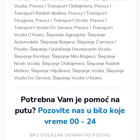
Vozila
,
Prevoz I Transport Oldtajmera
,
Prevoz I
Transport Radnih Mašina
,
Prevoz I Transport
Strugova
,
Prevoz I Transport Vozila
,
Prevoz I
Transport Vozila Do Servisa
,
Prevoz I Transport
Vozila U Kvaru
,
Šlepanje Agregata
,
Šlepanje
Automobila
,
Šlepanje Bagera
,
Šlepanje Čamaca I
Plovila
,
Šlepanje I Izvlačenje Havarisanih Vozila
,
Šlepanje Kombija
,
Šlepanje Mini Bagera
,
Šlepanje
Novih Vozila
,
Šlepanje Oldtajmera
,
Šlepanje Radnih
Mašina
,
Šlepanje Viljuškara
,
Šlepanje Vozila
,
Šlepanje
Vozila Do Servisa
,
Šlepanje Vozila U Kvaru
Potrebna Vam je pomoć na
putu?
Pozovite nas u bilo koje
vreme 00 - 24
BRZ DOLAZAK ODMAH PO POZIVU