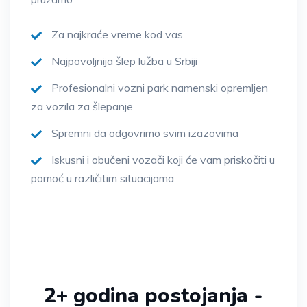
Za najkraće vreme kod vas
Najpovoljnija šlep lužba u Srbiji
Profesionalni vozni park namenski opremljen
za vozila za šlepanje
Spremni da odgovrimo svim izazovima
Iskusni i obučeni vozači koji će vam priskočiti u
pomoć u različitim situacijama
2+ godina postojanja -