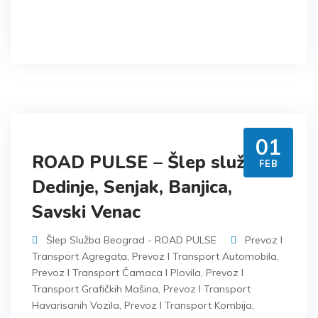
01
ROAD PULSE – Šlep služba
FEB
Dedinje, Senjak, Banjica,
Savski Venac
Šlep Služba Beograd - ROAD PULSE
Prevoz I
Transport Agregata
,
Prevoz I Transport Automobila
,
Prevoz I Transport Čamaca I Plovila
,
Prevoz I
Transport Grafičkih Mašina
,
Prevoz I Transport
Havarisanih Vozila
,
Prevoz I Transport Kombija
,