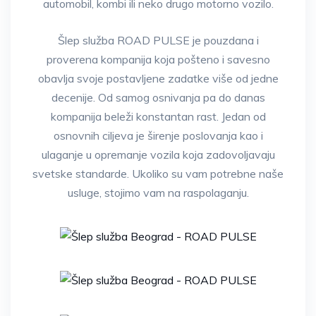
automobil, kombi ili neko drugo motorno vozilo.
Šlep služba ROAD PULSE je pouzdana i
proverena kompanija koja pošteno i savesno
obavlja svoje postavljene zadatke više od jedne
decenije. Od samog osnivanja pa do danas
kompanija beleži konstantan rast. Jedan od
osnovnih ciljeva je širenje poslovanja kao i
ulaganje u opremanje vozila koja zadovoljavaju
svetske standarde. Ukoliko su vam potrebne naše
usluge, stojimo vam na raspolaganju.