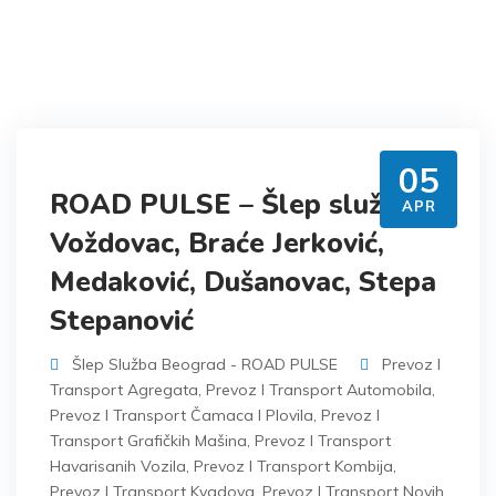
05
ROAD PULSE – Šlep služba
APR
Voždovac, Braće Jerković,
Medaković, Dušanovac, Stepa
Stepanović
Šlep Služba Beograd - ROAD PULSE
Prevoz I
Transport Agregata
,
Prevoz I Transport Automobila
,
Prevoz I Transport Čamaca I Plovila
,
Prevoz I
Transport Grafičkih Mašina
,
Prevoz I Transport
Havarisanih Vozila
,
Prevoz I Transport Kombija
,
Prevoz I Transport Kvadova
,
Prevoz I Transport Novih