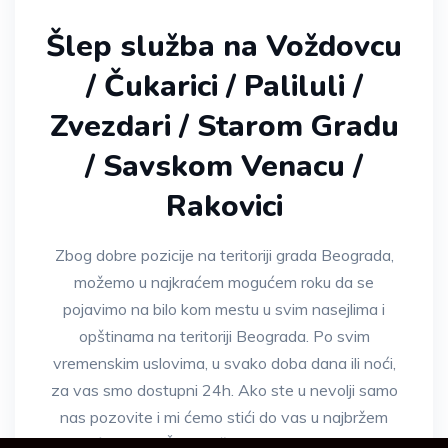
Šlep služba na Voždovcu
/ Čukarici / Paliluli /
Zvezdari / Starom Gradu
/ Savskom Venacu /
Rakovici
Zbog dobre pozicije na teritoriji grada Beograda,
možemo u najkraćem mogućem roku da se
pojavimo na bilo kom mestu u svim nasejlima i
opštinama na teritoriji Beograda. Po svim
vremenskim uslovima, u svako doba dana ili noći,
za vas smo dostupni 24h. Ako ste u nevolji samo
nas pozovite i mi ćemo stići do vas u najbržem
mogućem roku. Šlep služba brzom intervencijom