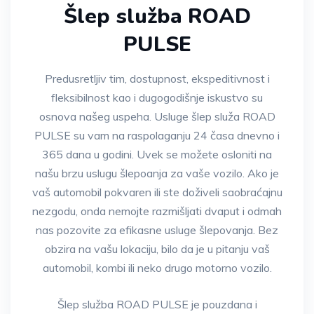
Šlep služba ROAD
PULSE
Predusretljiv tim, dostupnost, ekspeditivnost i
fleksibilnost kao i dugogodišnje iskustvo su
osnova našeg uspeha. Usluge šlep služa ROAD
PULSE su vam na raspolaganju 24 časa dnevno i
365 dana u godini. Uvek se možete osloniti na
našu brzu uslugu šlepoanja za vaše vozilo. Ako je
vaš automobil pokvaren ili ste doživeli saobraćajnu
nezgodu, onda nemojte razmišljati dvaput i odmah
nas pozovite za efikasne usluge šlepovanja. Bez
obzira na vašu lokaciju, bilo da je u pitanju vaš
automobil, kombi ili neko drugo motorno vozilo.
Šlep služba ROAD PULSE je pouzdana i