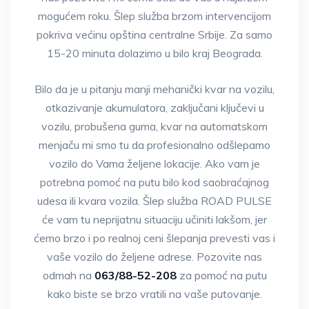
mogućem roku. Šlep služba brzom intervencijom
pokriva većinu opština centralne Srbije. Za samo
15-20 minuta dolazimo u bilo kraj Beograda.
Bilo da je u pitanju manji mehanički kvar na vozilu,
otkazivanje akumulatora, zaključani ključevi u
vozilu, probušena guma, kvar na automatskom
menjaču mi smo tu da profesionalno odšlepamo
vozilo do Vama željene lokacije. Ako vam je
potrebna pomoć na putu bilo kod saobraćajnog
udesa ili kvara vozila. Šlep služba ROAD PULSE
će vam tu neprijatnu situaciju učiniti lakšom, jer
ćemo brzo i po realnoj ceni šlepanja prevesti vas i
vaše vozilo do željene adrese. Pozovite nas
odmah na
063/88-52-208
za pomoć na putu
kako biste se brzo vratili na vaše putovanje.