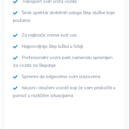
Transport svih vrsta vozila
Širok spektar dodatnih usluga šlep službe koje
pružamo
Za najkraće vreme kod vas
Najpovoljnija šlep lužba u Srbiji
Profesionalni vozni park namenski opremljen
za vozila za šlepanje
Spremni da odgovrimo svim izazovima
Iskusni i obučeni vozači koji će vam priskočiti u
pomoć u različitim situacijama