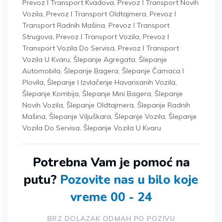
Prevoz I Transport Kvadova
,
Prevoz I Transport Novih
Vozila
,
Prevoz I Transport Oldtajmera
,
Prevoz I
Transport Radnih Mašina
,
Prevoz I Transport
Strugova
,
Prevoz I Transport Vozila
,
Prevoz I
Transport Vozila Do Servisa
,
Prevoz I Transport
Vozila U Kvaru
,
Šlepanje Agregata
,
Šlepanje
Automobila
,
Šlepanje Bagera
,
Šlepanje Čamaca I
Plovila
,
Šlepanje I Izvlačenje Havarisanih Vozila
,
Šlepanje Kombija
,
Šlepanje Mini Bagera
,
Šlepanje
Novih Vozila
,
Šlepanje Oldtajmera
,
Šlepanje Radnih
Mašina
,
Šlepanje Viljuškara
,
Šlepanje Vozila
,
Šlepanje
Vozila Do Servisa
,
Šlepanje Vozila U Kvaru
Potrebna Vam je pomoć na
putu?
Pozovite nas u bilo koje
vreme 00 - 24
BRZ DOLAZAK ODMAH PO POZIVU