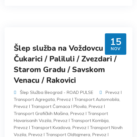
15
Šlep služba na Voždovcu /
NOV
Čukarici / Paliluli / Zvezdari /
Starom Gradu / Savskom
Venacu / Rakovici
Šlep Služba Beograd - ROAD PULSE
Prevoz I
Transport Agregata
,
Prevoz I Transport Automobila
,
Prevoz I Transport Čamaca I Plovila
,
Prevoz I
Transport Grafičkih Mašina
,
Prevoz I Transport
Havarisanih Vozila
,
Prevoz I Transport Kombija
,
Prevoz I Transport Kvadova
,
Prevoz I Transport Novih
Vozila
,
Prevoz I Transport Oldtajmera
,
Prevoz I