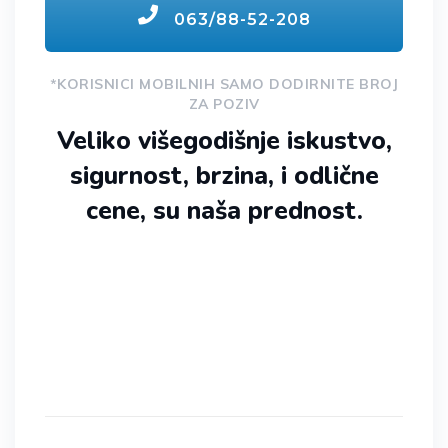
063/88-52-208
*KORISNICI MOBILNIH SAMO DODIRNITE BROJ
ZA POZIV
Veliko višegodišnje iskustvo,
sigurnost, brzina, i odlične
cene, su naša prednost.