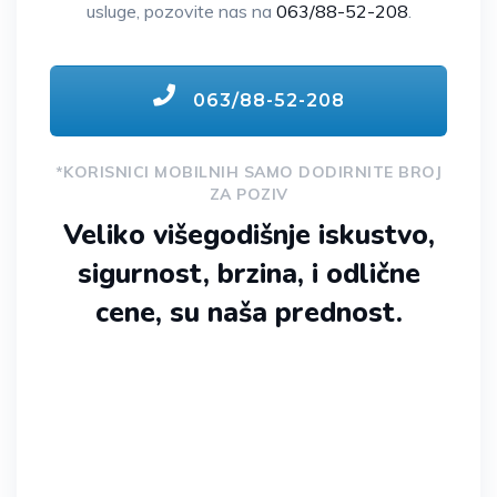
usluge, pozovite nas na
063/88-52-208
.
063/88-52-208
*KORISNICI MOBILNIH SAMO DODIRNITE BROJ
ZA POZIV
Veliko višegodišnje iskustvo,
sigurnost, brzina, i odlične
cene, su naša prednost.