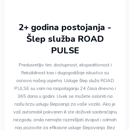
2+ godina postojanja -
Šlep služba ROAD
PULSE
Predusretljiv tim, dostupnost, ekspeditivnost i
fleksibilnost kao i dugogodišnje iskustvo su
osnova našeg uspeha. Usluge šlep služa ROAD
PULSE su vam na raspolaganju 24 časa dnevno i
365 dana u godini. Uvek se možete osloniti na
našu brzu uslugu šlepoanja za vaše vozilo. Ako je
vaš automobil pokvaren ili ste doživeli saobraćajnu
nezgodu, onda nemojte razmišljati dvaput i odmah
nas pozovite za efikasne usluge šlepovanja. Bez