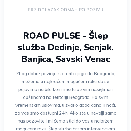
BRZ DOLAZAK ODMAH PO POZIVU
ROAD PULSE - Šlep
služba Dedinje, Senjak,
Banjica, Savski Venac
Zbog dobre pozicije na teritoriji grada Beograda,
možemo u najkraćem mogućem roku da se
pojavimo na bilo kom mestu u svim nasejlima i
opštinama na teritoriji Beograda. Po svim
vremenskim uslovima, u svako doba dana ili noći,
za vas smo dostupni 24h. Ako ste u nevolji samo
nas pozovite i mi ćemo stići do vas u najbržem
mogućem roku. Šlep služba brzom intervencijom