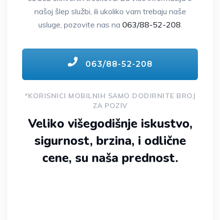
našoj šlep službi, ili ukoliko vam trebaju naše
usluge, pozovite nas na
063/88-52-208
.
063/88-52-208
*KORISNICI MOBILNIH SAMO DODIRNITE BROJ
ZA POZIV
Veliko višegodišnje iskustvo,
sigurnost, brzina, i odlične
cene, su naša prednost.