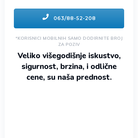
063/88-52-208
*KORISNICI MOBILNIH SAMO DODIRNITE BROJ
ZA POZIV
Veliko višegodišnje iskustvo,
sigurnost, brzina, i odlične
cene, su naša prednost.