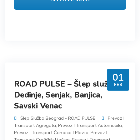
01
ROAD PULSE – Šlep služba
FEB
Dedinje, Senjak, Banjica,
Savski Venac
Šlep Služba Beograd - ROAD PULSE
Prevoz I
Transport Agregata
,
Prevoz I Transport Automobila
,
Prevoz I Transport Čamaca I Plovila
,
Prevoz I
Transport Grafičkih Mašina
,
Prevoz I Transport