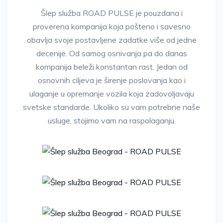
Šlep služba ROAD PULSE je pouzdana i
proverena kompanija koja pošteno i savesno
obavlja svoje postavljene zadatke više od jedne
decenije. Od samog osnivanja pa do danas
kompanija beleži konstantan rast. Jedan od
osnovnih ciljeva je širenje poslovanja kao i
ulaganje u opremanje vozila koja zadovoljavaju
svetske standarde. Ukoliko su vam potrebne naše
usluge, stojimo vam na raspolaganju.