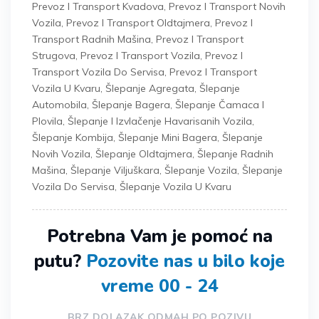
Prevoz I Transport Kvadova
,
Prevoz I Transport Novih
Vozila
,
Prevoz I Transport Oldtajmera
,
Prevoz I
Transport Radnih Mašina
,
Prevoz I Transport
Strugova
,
Prevoz I Transport Vozila
,
Prevoz I
Transport Vozila Do Servisa
,
Prevoz I Transport
Vozila U Kvaru
,
Šlepanje Agregata
,
Šlepanje
Automobila
,
Šlepanje Bagera
,
Šlepanje Čamaca I
Plovila
,
Šlepanje I Izvlačenje Havarisanih Vozila
,
Šlepanje Kombija
,
Šlepanje Mini Bagera
,
Šlepanje
Novih Vozila
,
Šlepanje Oldtajmera
,
Šlepanje Radnih
Mašina
,
Šlepanje Viljuškara
,
Šlepanje Vozila
,
Šlepanje
Vozila Do Servisa
,
Šlepanje Vozila U Kvaru
Potrebna Vam je pomoć na
putu?
Pozovite nas u bilo koje
vreme 00 - 24
BRZ DOLAZAK ODMAH PO POZIVU