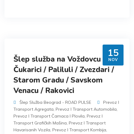
15
Šlep služba na Voždovcu /
NOV
Čukarici / Paliluli / Zvezdari /
Starom Gradu / Savskom
Venacu / Rakovici
Šlep Služba Beograd - ROAD PULSE
Prevoz I
Transport Agregata
,
Prevoz I Transport Automobila
,
Prevoz I Transport Čamaca I Plovila
,
Prevoz I
Transport Grafičkih Mašina
,
Prevoz I Transport
Havarisanih Vozila
,
Prevoz I Transport Kombija
,