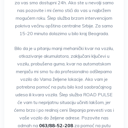
za vas smo dostupni 24h. Ako ste u nevolji samo
nas pozovite i mi ćemo stići do vas u najbržem
mogućem roku. Šlep služba brzom intervencijom
pokriva većinu opština centralne Srbije. Za samo
15-20 minuta dolazimo u bilo kraj Beograda.
Bilo da je u pitanju manji mehanički kvar na vozilu,
otkazivanje akumulatora, zaključani ključevi u
vozilu, probušena guma, kvar na automatskom
menjaču mi smo tu da profesionalno odšlepamo
vozilo do Vama željene lokacije. Ako vam je
potrebna pomoć na putu bilo kod saobraćajnog
udesa ili kvara vozila. Šlep služba ROAD PULSE
će vam tu neprijatnu situaciju učiniti lakšom, jer
ćemo brzo i po realnoj ceni šlepanja prevesti vas i
vaše vozilo do željene adrese. Pozovite nas
odmah na
063/88-52-208
za pomoć na putu