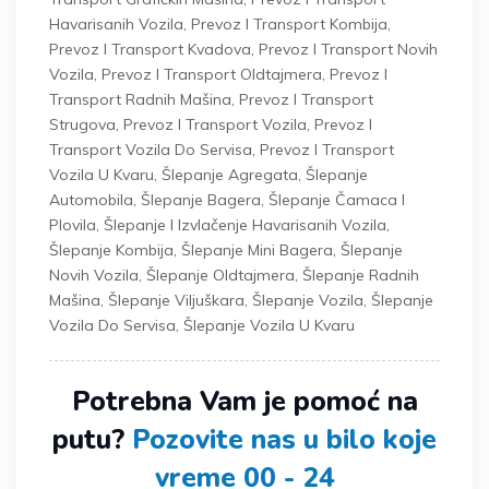
Havarisanih Vozila
,
Prevoz I Transport Kombija
,
Prevoz I Transport Kvadova
,
Prevoz I Transport Novih
Vozila
,
Prevoz I Transport Oldtajmera
,
Prevoz I
Transport Radnih Mašina
,
Prevoz I Transport
Strugova
,
Prevoz I Transport Vozila
,
Prevoz I
Transport Vozila Do Servisa
,
Prevoz I Transport
Vozila U Kvaru
,
Šlepanje Agregata
,
Šlepanje
Automobila
,
Šlepanje Bagera
,
Šlepanje Čamaca I
Plovila
,
Šlepanje I Izvlačenje Havarisanih Vozila
,
Šlepanje Kombija
,
Šlepanje Mini Bagera
,
Šlepanje
Novih Vozila
,
Šlepanje Oldtajmera
,
Šlepanje Radnih
Mašina
,
Šlepanje Viljuškara
,
Šlepanje Vozila
,
Šlepanje
Vozila Do Servisa
,
Šlepanje Vozila U Kvaru
Potrebna Vam je pomoć na
putu?
Pozovite nas u bilo koje
vreme 00 - 24